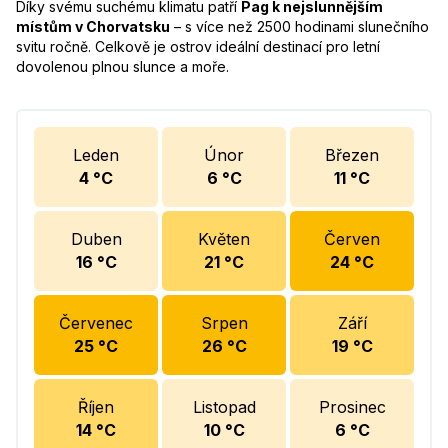
Díky svému suchému klimatu patří
Pag k nejslunnějším
místům v Chorvatsku
– s více než 2500 hodinami slunečního
svitu ročně. Celkově je ostrov ideální destinací pro letní
dovolenou plnou slunce a moře.
Leden
Únor
Březen
4
°C
6
°C
11
°C
Duben
Květen
Červen
16
°C
21
°C
24
°C
Červenec
Srpen
Září
25
°C
26
°C
19
°C
Říjen
Listopad
Prosinec
14
°C
10
°C
6
°C