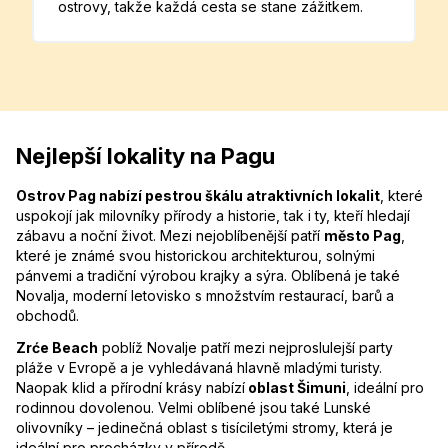
ostrovy, takže každá cesta se stane zážitkem.
Nejlepší lokality na Pagu
Ostrov Pag nabízí pestrou škálu atraktivních lokalit
, které
uspokojí jak milovníky přírody a historie, tak i ty, kteří hledají
zábavu a noční život. Mezi nejoblíbenější patří
město Pag
,
které je známé svou historickou architekturou, solnými
pánvemi a tradiční výrobou krajky a sýra. Oblíbená je také
Novalja, moderní letovisko s množstvím restaurací, barů a
obchodů.
Zrće Beach
poblíž Novalje patří mezi nejproslulejší party
pláže v Evropě a je vyhledávaná hlavně mladými turisty.
Naopak klid a přírodní krásy nabízí
oblast Šimuni
, ideální pro
rodinnou dovolenou. Velmi oblíbené jsou také Lunské
olivovníky – jedinečná oblast s tisíciletými stromy, která je
ideální pro procházky v přírodě.