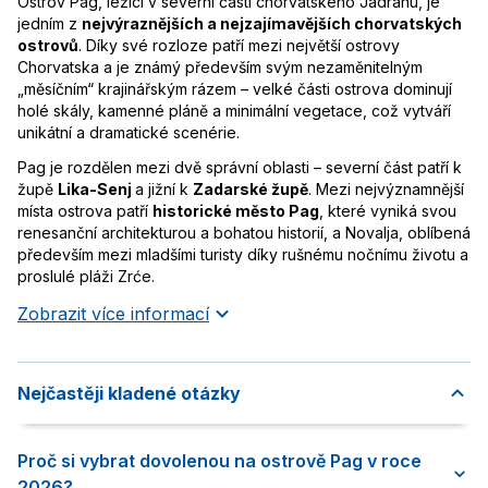
Ostrov Pag, ležící v severní části chorvatského Jadranu, je
jedním z
nejvýraznějších a nejzajímavějších chorvatských
ostrovů
. Díky své rozloze patří mezi největší ostrovy
Chorvatska a je známý především svým nezaměnitelným
„měsíčním“ krajinářským rázem – velké části ostrova dominují
holé skály, kamenné pláně a minimální vegetace, což vytváří
unikátní a dramatické scenérie.
Pag je rozdělen mezi dvě správní oblasti – severní část patří k
župě
Lika-Senj
a jižní k
Zadarské župě
. Mezi nejvýznamnější
místa ostrova patří
historické město Pag
, které vyniká svou
renesanční architekturou a bohatou historií, a Novalja, oblíbená
především mezi mladšími turisty díky rušnému nočnímu životu a
proslulé pláži Zrće.
Zobrazit více informací
Nejčastěji kladené otázky
Proč si vybrat dovolenou na ostrově Pag v roce
2026?