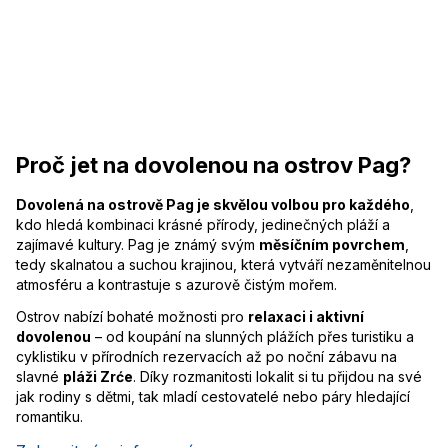
Proč jet na dovolenou na ostrov Pag?
Dovolená na ostrově Pag je skvělou volbou pro každého
,
kdo hledá kombinaci krásné přírody, jedinečných pláží a
zajímavé kultury. Pag je známý svým
měsíčním povrchem
,
tedy skalnatou a suchou krajinou, která vytváří nezaměnitelnou
atmosféru a kontrastuje s azurově čistým mořem.
Ostrov nabízí bohaté možnosti pro
relaxaci i aktivní
dovolenou
– od koupání na slunných plážích přes turistiku a
cyklistiku v přírodních rezervacích až po noční zábavu na
slavné
pláži Zrće
. Díky rozmanitosti lokalit si tu přijdou na své
jak rodiny s dětmi, tak mladí cestovatelé nebo páry hledající
romantiku.