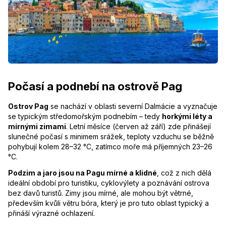
Počasí a podnebí na ostrově Pag
Ostrov Pag
se nachází v oblasti severní Dalmácie a vyznačuje
se typickým středomořským podnebím – tedy
horkými léty a
mírnými zimami
. Letní měsíce (červen až září) zde přinášejí
slunečné počasí s minimem srážek, teploty vzduchu se běžně
pohybují kolem 28–32 °C, zatímco moře má příjemných 23–26
°C.
Podzim a jaro jsou na Pagu mírné a klidné
, což z nich dělá
ideální období pro turistiku, cyklovýlety a poznávání ostrova
bez davů turistů. Zimy jsou mírné, ale mohou být větrné,
především kvůli větru bóra, který je pro tuto oblast typický a
přináší výrazné ochlazení.