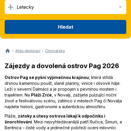
Letecky
Hledat
Atlas destinací
Chorvatsko
Zájezdy a dovolená ostrov Pag 2026
Ostrov Pag se pyšní výjimečnou krajinou
, která střídá
drsnou kamennou poušť, slané planiny, vinice i olivové háje.
Leží v severní Dalmácii a je propojen s pevninou mostem i
trajektem. Na
Pláži Zrće
, v Novalji, zažijete pulzující noční
život a festivalovou scénu, zatímco v městech Pag či Novalja
najdete historii, gastronomii a autentickou atmosféru.
Pláže,
zátoky a útesy ostrova lákají k odpočinku i
šnorchlování
. Mezi nejvyhledávanější patří Ručica, Šimuni, a
Beritnica – čisté vody a jedinečné pobřeží ocení milovníci