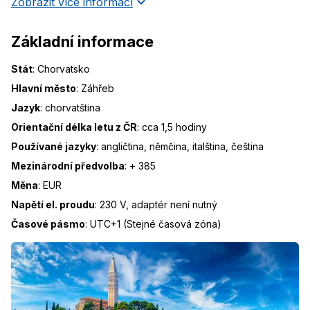
Zobrazit více informací
Základní informace
Stát
:
Chorvatsko
Hlavní město
:
Záhřeb
Jazyk
:
chorvatština
Orientační délka letu z ČR
:
cca 1,5 hodiny
Používané jazyky
:
angličtina, němčina, italština, čeština
Mezinárodní předvolba
:
+ 385
Měna
:
EUR
Napětí el. proudu
:
230 V, adaptér není nutný
Časové pásmo
:
UTC+1 (Stejné časová zóna)