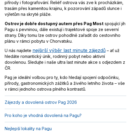
přírody i fotografování. Reliéf ostrova vás zve k procházkám,
trasám přes kamenitou krajinu, k pozorování západů slunce i
výletům na skryté pláže.
Ostrov je dobře dostupný autem přes Pag Most
spojující jih
Pagu s pevninou, dále existují i trajektové spoje ze severní
strany. Díky tomu lze ostrov pohodlně zařadit do cestovního
plánu v rámci pobytu v Chorvatsku.
nejširší výběr last minute zájezdů
U nás najdete
– ať už
hledáte romantický únik, rodinný pobyt nebo aktivní
dovolenou. Sledujte i naše ultra last minute akce s odjezdem z
ČR.
Pag je ideální volbou pro ty, kdo hledají spojení odpočinku,
přírody, gastronomických zážitků a živého letního života – vše
v rámci jednoho ostrova plného kontrastů.
Zájezdy a dovolená ostrov Pag 2026
Pro koho je vhodná dovolená na Pagu?
Nejlepší lokality na Pagu