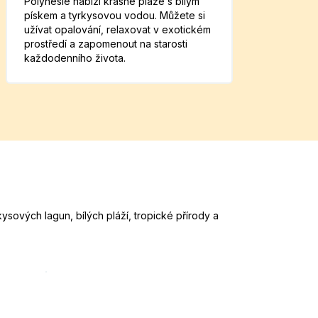
Polynésie nabízí krásné pláže s bílým
pískem a tyrkysovou vodou. Můžete si
užívat opalování, relaxovat v exotickém
prostředí a zapomenout na starosti
každodenního života.
sových lagun, bílých pláží, tropické přírody a