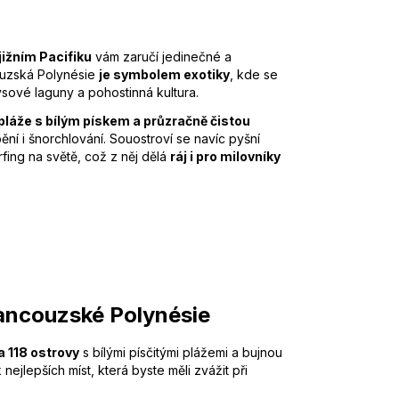
jižním Pacifiku
vám zaručí jedinečné a
ouzská Polynésie
je symbolem exotiky
, kde se
sové laguny a pohostinná kultura.
láže s bílým pískem a průzračně čistou
pění i šnorchlování. Souostroví se navíc pyšní
rfing na světě, což z něj dělá
ráj i pro milovníky
Francouzské Polynésie
a 118 ostrovy
s bílými písčitými plážemi a bujnou
nejlepších míst, která byste měli zvážit při