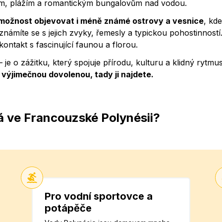
nám, plážím a romantickým bungalovům nad vodou.
možnost objevovat i méně známé ostrovy a vesnice
, kde
námíte se s jejich zvyky, řemesly a typickou pohostinností
ontakt s fascinující faunou a florou.
 je o zážitku, který spojuje přírodu, kulturu a klidný rytmu
výjimečnou dovolenou, tady ji najdete.
á ve Francouzské Polynésii?
Pro vodní sportovce a
potápěče