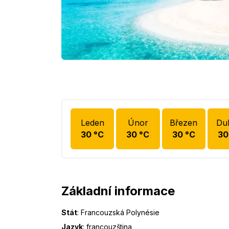
Leden
Únor
Březen
Du
30
°C
30
°C
30
°C
30
Základní informace
Stát
:
Francouzská Polynésie
Jazyk
:
francouzština