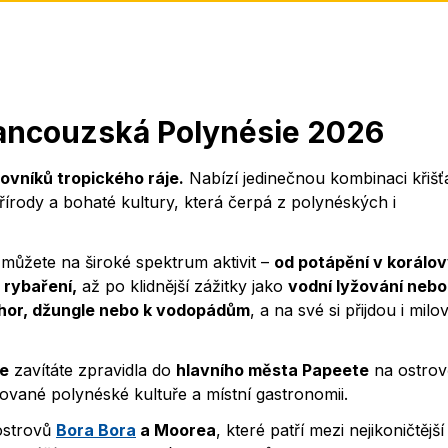
rancouzská Polynésie 2026
ovníků tropického ráje.
Nabízí jedinečnou kombinaci křišť
řírody a bohaté kultury, která čerpá z polynéských i
se můžete na široké spektrum aktivit –
od potápění v korálo
 rybaření,
až po klidnější zážitky jako
vodní lyžování nebo
hor, džungle nebo k vodopádům
, a na své si přijdou i milov
ie
zavítáte zpravidla do
hlavního města Papeete
na ostrov
nované polynéské kultuře a místní gastronomii.
ostrovů
Bora Bora
a Moorea
, které patří mezi nejikoničtější