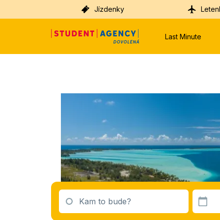
Jízdenky
Leten
Last Minute
Kam to bude?