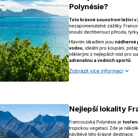
Polynésie?
Toto krásné souostroví ležící v 
nezapomenutelné zážitky. Franc
snoubí dechberoucí příroda, tyrky
Hlavním lákadlem jsou
nádherné p
vodou
, ideální pro koupání, potá
některými z nejlepších míst pro su
adrenalinu a vodních sportů
.
Zobrazit více informací
Nejlepší lokality 
Francouzská Polynésie je
tvořen
tropickou vegetací. Zde je několik 
návštěvě této krásné destinace.