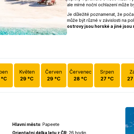
ale mírné noční ochlazení může být
Je důležité poznamenat, že poča
může být různé v závislosti na 
ostrovy jsou horské a jiné jsou 
ben
Květen
Červen
Červenec
Srpen
Zá
°C
29
°C
29
°C
28
°C
27
°C
27
Hlavní město
:
Papeete
Orientační délka letu z ČR
:
26 hodin