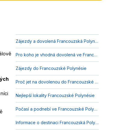
Zájezdy a dovolená Francouzská Polynésie 2026
álově
Pro koho je vhodná dovolená ve Francouzské Polynésii?
Zájezdy do Francouzské Polynésie
vých
Proč jet na dovolenou do Francouzské Polynésie?
níci
Nejlepší lokality Francouzské Polynésie
Počasí a podnebí ve Francouzské Polynésii
ě
Informace o destinaci Francouzská Polynésie