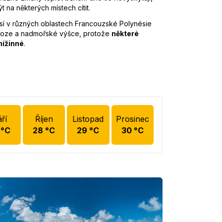
 na některých místech cítit.
sí v různých oblastech Francouzské Polynésie
poloze a nadmořské výšce, protože
některé
nížinné
.
ří
Říjen
Listopad
Prosinec
°C
28
°C
29
°C
30
°C