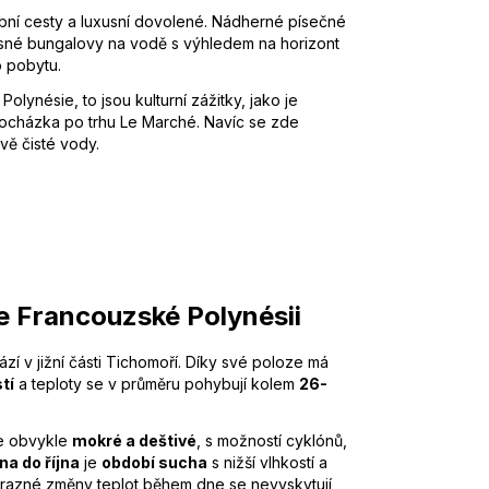
ební cesty a luxusní dovolené. Nádherné písečné
žasné bungalovy na vodě s výhledem na horizont
 pobytu.
Polynésie, to jsou kulturní zážitky, jako je
cházka po trhu Le Marché. Navíc se zde
vě čisté vody.
e Francouzské Polynésii
zí v jižní části Tichomoří. Díky své poloze má
tí
a teploty se v průměru pohybují kolem
26-
e obvykle
mokré a deštivé
, s možností cyklónů,
na do října
je
období sucha
s nižší vlhkostí a
Výrazné změny teplot během dne se nevyskytují,