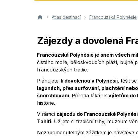
Atlas destinací
Francouzská Polynésie
Zájezdy a dovolená F
Francouzská Polynésie je snem všech mil
čistého moře, běloskvoucích pláží, bujné p
francouzských tradic.
Plánujete-li
dovolenou v Polynésii
, těšit 
lagunách, přes surfování, plachtění nebo
šnorchlování
. Příroda láká i k
výletům do 
historie.
V rámci
zájezdu do Francouzské Polynés
Tahiti
. Užijete si tradiční trhy, muzeum vě
Nezapomenutelným zážitkem je návštěva 