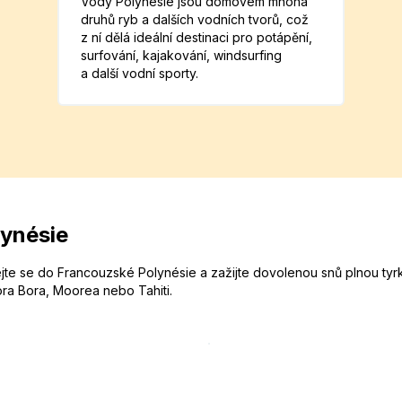
Vody Polynésie jsou domovem mnoha
druhů ryb a dalších vodních tvorů, což
z ní dělá ideální destinaci pro potápění,
surfování, kajakování, windsurfing
a další vodní sporty.
lynésie
jte se do Francouzské Polynésie a zažijte dovolenou snů plnou tyrky
ra Bora, Moorea nebo Tahiti.