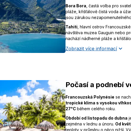
Bora Bora
, častá volba pro svat
pláže, křišťálově čistá voda a ú
jsou zárukou nezapomenutelného
Tahiti
, hlavní ostrov Francouzské 
návštěva muzea Gauguin nebo pro
nachází nádherné pláže a křišťálo
Zobrazit více informací
Počasí a podnebí v
Francouzská Polynésie
se nachá
tropické klima s vysokou vlhkos
27°C
během celého roku.
Období od listopadu do dubna
j
zejména v lednu a únoru.
Od květ
teploty v průměru o něco nižší. 