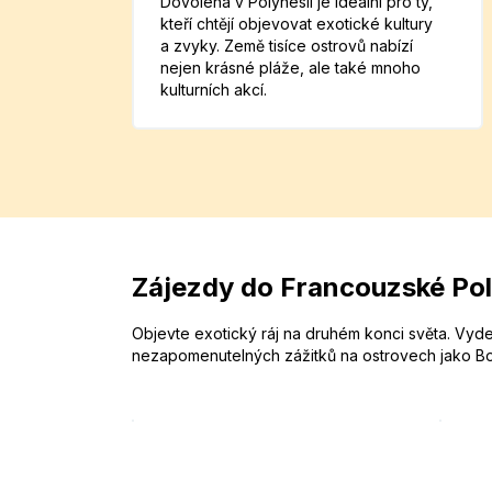
Dovolená v Polynésii je ideální pro ty,
kteří chtějí objevovat exotické kultury
a zvyky. Země tisíce ostrovů nabízí
nejen krásné pláže, ale také mnoho
kulturních akcí.
Zájezdy do Francouzské Po
Objevte exotický ráj na druhém konci světa. Vyde
nezapomenutelných zážitků na ostrovech jako Bo