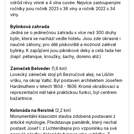
odrůd révy vinné a 4 vína cuvée. Nejvíce zastoupenými
ročníky jsou ročník 2023 s 36 víny a ročník 2022 s 34
víny.
Bylinková zahrada
Jedná se o jedinečnou zahradu s více než 300 druhy
bylin, která se nachází vedle hotelu. Jsou zde okrasné i
naučné záhony, pro děti pískoviště a možnost zalévat
bylinky. K zapůjčení jsou piknikové deky a celá řada her
(např. pétanque, kroužky, šachy, domino atd.)
Zámeček Belveder
(1,6 km)
Lovecký zámeček stojí při Bezručově aleji, na Liščím
vršku, na okraji Valtic. Byl postaven architektem Josefem
Hardmuthem v letech 1804 - 1806. Kromě okrašlovací a
reprezentační měl také praktickou funkci, byl centrem
bažantnice.
Kolonáda na Reistně
(2,2 km)
Monumentální klasicistní stavba zdobená postavami z
antické mytologie. Představuje památník, který nechal
postavit Josef I. z Lichtenštejna pro vzpomínku na své