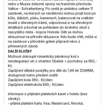
nebo u Muzea železné opony na hraničním přechodu
Valtice - Schrattenberg. Po cestě je umístěno celkem 11
zastávek, na kterých se návštěvníci mohou projít bosí po
kůře, šiškách, písku, kamenech, balancovat na vratkém
mostě z dřevěných trámů, odpočinout si na dřevěných
lehátkách a kochat se pohledem do širokého okolí z
nejvyššího místa - kopce Homole. Děti se mohou
sklouznout na přírodní skluzavce. Kdo bude chtít, může si
na zastávce s přírodním grilem připravit něco z
přinesených zásob.
DALŠÍ SLUŽBY
Možnost dokoupit romantický piknikový koš s
minidegustací vín z vinařství Obelisk + pochutiny za 950,-
Kč.
Zapůjčení dětské postýlky pro dítě do 1,99 let ZDARMA,
dostupnost nutno předem ověřit.
Zapůjčení kola 390,- Kč/den.
Zapůjčení elektrokola 890,- Kč/den.
Informace o přijímání platebních karet v hotelu (bez
záruky):
- přijímá platební karty Visa, Mastercard, Revolut,