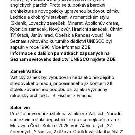
anglických parcích. Proto se tu potkává barokní
architektura s novogoticky upravenou budovou zámku
Lednice a drobnými stavbami v romantickém stylu
(Skleník, Lovecký zámeček, Minaret, Apollonův chrám,
Rybniční zámeček, Nový dvůr, Hraniční zámeček, Chrám
Tří Grácií, Janův hrad, Obelisk a Rendes-vous). Na
Seznam světového kulturního dědictví UNESCO byl
zapsán v roce 1996. Více informací
ZDE
.
Informace o dalších památkách zapsaných na
Seznam světového dědictví UNESCO
najdete
ZDE
.
Zámek Valtice
Valtický zámek byl vybudován nedaleko někdejšího
středověkého hradu, připomínaného již koncem XII.
století. Závěrečnou podobu dal zámku význačný
rakouský architekt J. B. Fischer z Erlachu.
Salón vín
Prožijte nevšední zážitek na zámku ve Valticích. Národní
soutěž vín a stálá degustační expozice nejlepších vín z
Moravy a Čech. Kolekci 2025 tvoří 74 vín bílých, 22
červených, 2 šumivá, 2 růžová. Odrůdová skladba čítá 21