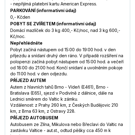
- nepřijímá platební kartu American Express.
PARKOVÁNÍ (informativní údaj)
0,- Kčden
POBYT SE ZVÍŘETEM (informativní údaj)
Domácí mazlíček do 3 kg 400,- Kč/noc, nad 3 kg 600,-
Kč/noc.
Nepřehlédněte
Pobyt začíná nástupem od 15:00 do 19:00 hod. v den
příjezdu a snídaní druhý den ráno. V případě rozšíření na
polopenzi začíná pobyt nástupem od 15:00 hod. a večeří
od 18:00 do 21:00 hod. Končí snídaní a uvolněním pokoje
do 11:00 hod. v den odjezdu.
PŘÍJEZD AUTEM
Autem z hlavních tahů Brno - Vídeň (E461), Brno -
Bratislava (E65), sjezd v Podivíně z dálnice, dále na
Lednici směrem do Valtic k zámku.
Vzdálenost: z Prahy 260 km, z Českých Budějovic 210
km, z Brna 63 km, z Ostravy 228.
PŘÍJEZD AUTOBUSEM
Autobusem ze Zlína, Mikulova nebo Břeclavi do Valtic na
zastávku Valtice - aut.st., odtud pěšky cca 450 m k