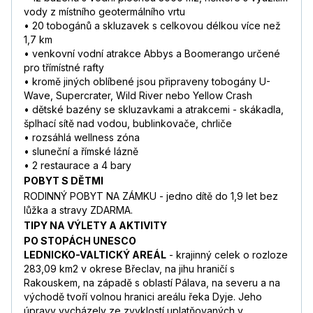
vody z místního geotermálního vrtu
• 20 tobogánů a skluzavek s celkovou délkou více než
1,7 km
• venkovní vodní atrakce Abbys a Boomerango určené
pro třímístné rafty
• kromě jiných oblíbené jsou připraveny tobogány U-
Wave, Supercrater, Wild River nebo Yellow Crash
• dětské bazény se skluzavkami a atrakcemi - skákadla,
šplhací sítě nad vodou, bublinkovače, chrliče
• rozsáhlá wellness zóna
• sluneční a římské lázně
• 2 restaurace a 4 bary
POBYT S DĚTMI
RODINNÝ POBYT NA ZÁMKU - jedno dítě do 1,9 let bez
lůžka a stravy ZDARMA.
TIPY NA VÝLETY A AKTIVITY
PO STOPÁCH UNESCO
LEDNICKO-VALTICKÝ AREÁL
- krajinný celek o rozloze
283,09 km2 v okrese Břeclav, na jihu hraničí s
Rakouskem, na západě s oblastí Pálava, na severu a na
východě tvoří volnou hranici areálu řeka Dyje. Jeho
úpravy vycházely ze zvyklostí uplatňovaných v