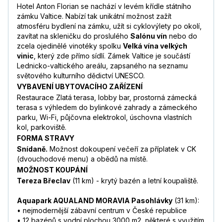
Hotel Anton Florian se nachází v levém křídle státního
zámku Valtice. Nabízí tak unikátní možnost zažít
atmosféru bydlení na zámku, užít si cyklovýlety po okolí,
zavítat na skleničku do proslulého
Salónu vín
nebo do
zcela ojedinělé vinotéky spolku
Velká vína velkých
vinic
, který zde přímo sídlí. Zámek Valtice je součástí
Lednicko-valtického areálu, zapsaného na seznamu
světového kulturního dědictví UNESCO.
VYBAVENÍ UBYTOVACÍHO ZAŘÍZENÍ
Restaurace Zlatá terasa, lobby bar, prostorná zámecká
terasa s výhledem do bylinkové zahrady a zámeckého
parku, Wi-Fi, půjčovna elektrokol, úschovna vlastních
kol, parkoviště.
FORMA STRAVY
Snídaně.
Možnost dokoupení večeří za příplatek v CK
(dvouchodové menu) a obědů na místě.
MOŽNOST KOUPÁNÍ
Tereza Břeclav
(11 km) - krytý bazén a letní koupaliště.
Aquapark AQUALAND MORAVIA Pasohlávky
(31 km):
• nejmodernější zábavní centrum v České republice
• 12 bazénů s vodní plochou 3000 m2, některé s využitím