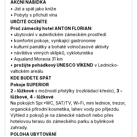
AKČNÍ NABÍDKA
• Jíst a spát jako kníže
• Pobyty s příchutí vína
URČITĚ OCENÍTE
Proč zámecký hotel ANTON FLORIAN:
• ubytování v autentickém zámeckém prostředí
• komfortní pokoje, vynikající gastronomie
• kulturní památky a bohaté volnočasové aktivity
• návštěva vinných sklípků, cykloturistika
• Aqualand Moravia 31 km
•
prožijte pohádkový UNESCO VÍKEND
v Lednicko-
valtickém areálu
KDE BUDETE SPÁT
Pokoje SUPERIOR
2 - lůžkové
s možností přistýlky (rozkládací křeslo),
3 -
lůžkové, 4 - lůžkové
Na pokojích Spr.+WC, SAT/TV, Wi-Fi, mini lednice, trezor,
organická přírodní kosmetika, lahev vody po příjezdu.
Výhled z pokojů je na zámecké nádvoří nebo přes
hotelovou terasu do zámeckého parku a bylinkové
zahrady.
POLOHA UBYTOVÁNÍ