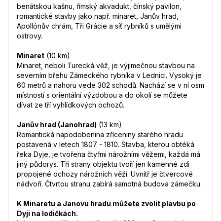
benátskou kašnu, římský akvadukt, čínský pavilon,
romantické stavby jako např. minaret, Janův hrad,
Apollónův chrám, Tři Grácie a síť rybníků s umělými
ostrovy.
Minaret
(10 km)
Minaret, neboli Turecká věž, je výjimečnou stavbou na
severním břehu Zámeckého rybníka v Lednici. Vysoký je
60 metrů a nahoru vede 302 schodů. Nachází se v ní osm
místností s orientální výzdobou a do okolí se můžete
dívat ze tří vyhlídkových ochozů.
Janův hrad (Janohrad)
(13 km)
Romantická napodobenina zříceniny starého hradu
postavená v letech 1807 - 1810. Stavba, kterou obtéká
řeka Dyje, je tvořena čtyřmi nárožními věžemi, každá má
jiný půdorys. Tři strany objektu tvoří jen kamenné zdi
propojené ochozy nárožních věží. Uvnitř je čtvercové
nádvoří. Čtvrtou stranu zabírá samotná budova zámečku.
K Minaretu a Janovu hradu můžete zvolit plavbu po
Dyji na lodičkách.