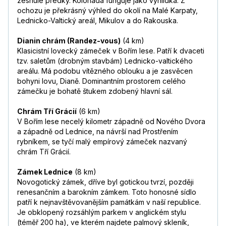
zesnulé předky. Kolonáda funguje jako vyhlídka. Z
ochozu je překrásný výhled do okolí na Malé Karpaty,
Lednicko-Valtický areál, Mikulov a do Rakouska.
Dianin chrám (Randez-vous)
(4 km)
Klasicistní lovecký zámeček v Bořím lese. Patří k dvaceti
tzv. saletům (drobným stavbám) Lednicko-valtického
areálu. Má podobu vítězného oblouku a je zasvěcen
bohyni lovu, Dianě. Dominantním prostorem celého
zámečku je bohatě štukem zdobený hlavní sál.
Chrám Tří Grácií
(6 km)
V Bořím lese necelý kilometr západně od Nového Dvora
a západně od Lednice, na návrší nad Prostřením
rybníkem, se tyčí malý empírový zámeček nazvaný
chrám Tří Grácií.
Zámek Lednice
(8 km)
Novogotický zámek, dříve byl gotickou tvrzí, později
renesančním a barokním zámkem. Toto honosné sídlo
patří k nejnavštěvovanějším památkám v naší republice.
Je obklopený rozsáhlým parkem v anglickém stylu
(téměř 200 ha), ve kterém najdete palmový skleník,