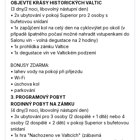
OBJEVTE KRÁSY HISTORICKÝCH VALTIC
(3 dny/2 noci, libovolný nástupní den)
• 2x ubytování v pokoji Superior pro 2 osoby s
bufetovou snídaní
• 1x zapůjčení kol na celý den na cyklovýlet po okolí (v
případě špatného počasí možné nahradit vstupenkami do
Salonu vín - volná degustace na 2 hodiny)
• 1x prohlídka zámku Valtice
• 1x degustace vín ve Valtickém podzemí
BONUSY ZDARMA:
• lahev vody na pokoji při příjezdu
• Wi-Fi
• úschova kol
• parkování
3. PROGRAMOVÝ POBYT
RODINNÝ POBYT NA ZÁMKU
(4 dny/3 noci, libovolný nástupní den)
• 3x ubytování pro 3 osoby (2 dospělé + 1 dítě) nebo 4
osoby (2 dospělé + 2 děti) v pokoji Superior s bufetovou
snídaní
• 1x hra "Nachozeno ve Valticích" (zábavná