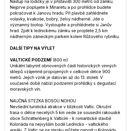
Nástup na lodičky je v přístavišti 300 metrů od zámku.
Nejprve poplujete k Minaretu a po prohlídce budete
pokračovat k Janovu hradu. Při plavbě zahlédnete
volavky, kvakoše, bobry, želvy nádherné. Jde o
významný biotop. Vystoupíte a prohlédnete si Janův
hrad. Zpět k lednickému zámku se projdete 2,5 km
nádherným zámeckým parkem kolem Růžového rybníku.
DALŠÍ TIPY NA VÝLET
VALTICKÉ PODZEMÍ
(800 m)
Unikátní labyrint obnovených částí historických vinných
sklepů vzájemně propojených v celkové délce 900
metrů. Jejich vznik je datován až do 13. století. V
současné době nabízí podzemní prohlídky s degustací
moravských vín.
NAUČNÁ STEZKA BOSOU NOHOU
Nevšední turistická atrakce v blízkosti Valtic. Okružní
trasa o délce necelých 5 km vede ze sousední rakouské
obce Schrattenberg k Valticím - k romantické stavbě
Kolonáda na nejvyšším bodě Lednicko - valtického
areálu. Z Valtic se na stezku můžete napojit u Kolonády