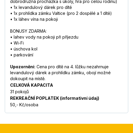
dobrodružná procházka s úkoly, hra pro celou rodinu)
• 1x levandulový dárek pro dítě
• 1x prohlídka zámku Valtice (pro 2 dospělé a 1 dítě)
• 1x láhev vína na pokoji
BONUSY ZDARMA:
• lahev vody na pokoji při příjezdu
• Wi-Fi
• úschova kol
• parkování
Upozornění:
Cena pro dítě na 4. lůžku nezahrnuje
levandulový dárek a prohlídku zámku, obojí možné
dokoupit na místě.
CELKOVÁ KAPACITA
31 pokojů
REKREAČNÍ POPLATEK (informativní údaj)
50,- Kč/osoba