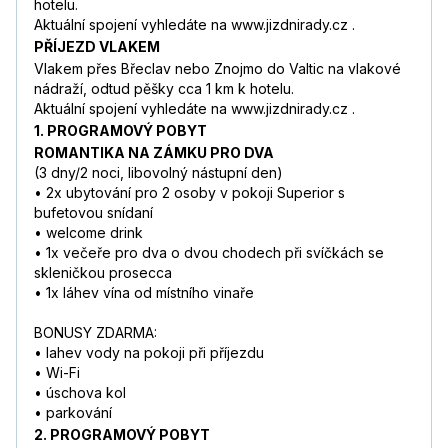
hotelu.
Aktuální spojení vyhledáte na www.jizdnirady.cz .
PŘÍJEZD VLAKEM
Vlakem přes Břeclav nebo Znojmo do Valtic na vlakové
nádraží, odtud pěšky cca 1 km k hotelu.
Aktuální spojení vyhledáte na www.jizdnirady.cz .
1. PROGRAMOVÝ POBYT
ROMANTIKA NA ZÁMKU PRO DVA
(3 dny/2 noci, libovolný nástupní den)
• 2x ubytování pro 2 osoby v pokoji Superior s
bufetovou snídaní
• welcome drink
• 1x večeře pro dva o dvou chodech při svíčkách se
skleničkou prosecca
• 1x láhev vína od místního vinaře
BONUSY ZDARMA:
• lahev vody na pokoji při příjezdu
• Wi-Fi
• úschova kol
• parkování
2. PROGRAMOVÝ POBYT