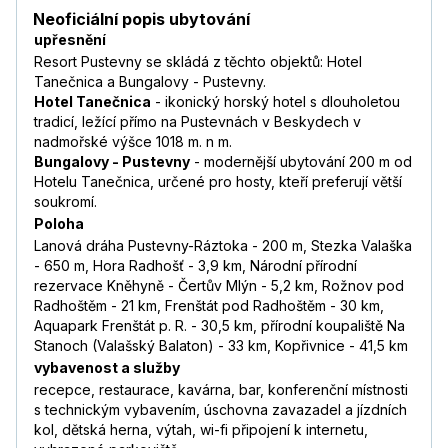
Neoficiální popis ubytování
upřesnění
Resort Pustevny se skládá z těchto objektů: Hotel
Tanečnica a Bungalovy - Pustevny.
Hotel Tanečnica
- ikonický horský hotel s dlouholetou
tradicí, ležící přímo na Pustevnách v Beskydech v
nadmořské výšce 1018 m. n m.
Bungalovy - Pustevny
- modernější ubytování 200 m od
Hotelu Tanečnica, určené pro hosty, kteří preferují větší
soukromí.
Poloha
Lanová dráha Pustevny-Ráztoka - 200 m, Stezka Valaška
- 650 m, Hora Radhošť - 3,9 km, Národní přírodní
rezervace Kněhyně - Čertův Mlýn - 5,2 km, Rožnov pod
Radhoštěm - 21 km, Frenštát pod Radhoštěm - 30 km,
Aquapark Frenštát p. R. - 30,5 km, přírodní koupaliště Na
Stanoch (Valašský Balaton) - 33 km, Kopřivnice - 41,5 km
vybavenost a služby
recepce, restaurace, kavárna, bar, konferenční místnosti
s technickým vybavením, úschovna zavazadel a jízdních
kol, dětská herna, výtah, wi-fi připojení k internetu,