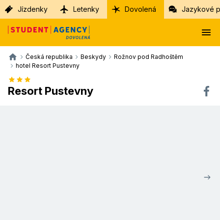
Jízdenky
Letenky
Dovolená
Jazykové p
Česká republika
Beskydy
Rožnov pod Radhoštěm
hotel Resort Pustevny
Resort Pustevny