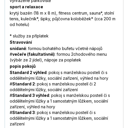
vyhrazené parkoviště
sport a relaxace
krytý bazén (18 m x 8 m), fitness centrum, sauna*, stolní
tenis, kulečník*, šipky, půjčovna koloběžek* (cca 200 m
od hotelu)
* služby za příplatek
Stravování
snídaně
: formou bohatého bufetu včetně nápojů
#
večeře (fakultativně)
: formou 2chodového menu
(výběr ze 2 jídel), nápoje za poplatek
popis pokojů
Standard 2 výhled
: pokoj s manželskou postelí či s
oddělitelnými lůžky, sociální zařízení, výhled na hory
#
Standard 2
: pokoj s manželskou postelí či 2
oddělitelnými lůžky, sociální zařízení
#
Standard 3 výhled
: pokoj s manželskou postelí či s
oddělitelnými lůžky a 1 samostatným lůžkem, sociální
zařízení, výhled na hory
#
Standard 3
: pokoj s manželskou postelí či s
oddělitelnými lůžky a 1 samostatným lůžkem, sociální
zařízení