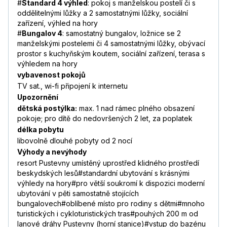
#
Standard 4 výhled
: pokoj s manželskou postelí či s
oddělitelnými lůžky a 2 samostatnými lůžky, sociální
zařízení, výhled na hory
#
Bungalov 4
: samostatný bungalov, ložnice se 2
manželskými postelemi či 4 samostatnými lůžky, obývací
prostor s kuchyňským koutem, sociální zařízení, terasa s
výhledem na hory
vybavenost pokojů
TV sat., wi-fi připojení k internetu
Upozornění
dětská postýlka:
max. 1 nad rámec plného obsazení
pokoje; pro dítě do nedovršených 2 let, za poplatek
délka pobytu
libovolně dlouhé pobyty od 2 nocí
Výhody a nevýhody
resort Pustevny umístěný uprostřed klidného prostředí
beskydských lesů#standardní ubytování s krásnými
výhledy na hory#pro větší soukromí k dispozici moderní
ubytování v pěti samostatně stojících
bungalovech#oblíbené místo pro rodiny s dětmi#mnoho
turistických i cykloturistických tras#pouhých 200 m od
lanové dráhy Pustevny (horní stanice)#vstup do bazénu