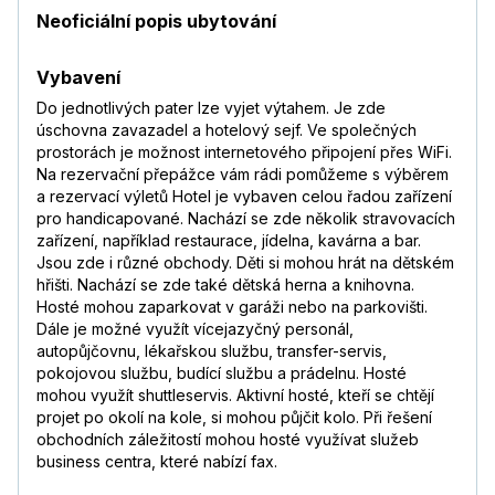
Neoficiální popis ubytování
Vybavení
Do jednotlivých pater lze vyjet výtahem. Je zde
úschovna zavazadel a hotelový sejf. Ve společných
prostorách je možnost internetového připojení přes WiFi.
Na rezervační přepážce vám rádi pomůžeme s výběrem
a rezervací výletů Hotel je vybaven celou řadou zařízení
pro handicapované. Nachází se zde několik stravovacích
zařízení, například restaurace, jídelna, kavárna a bar.
Jsou zde i různé obchody. Děti si mohou hrát na dětském
hřišti. Nachází se zde také dětská herna a knihovna.
Hosté mohou zaparkovat v garáži nebo na parkovišti.
Dále je možné využít vícejazyčný personál,
autopůjčovnu, lékařskou službu, transfer-servis,
pokojovou službu, budící službu a prádelnu. Hosté
mohou využít shuttleservis. Aktivní hosté, kteří se chtějí
projet po okolí na kole, si mohou půjčit kolo. Při řešení
obchodních záležitostí mohou hosté využívat služeb
business centra, které nabízí fax.