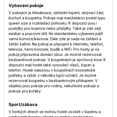
Vybavení pokoje
V pokojích je klimatizace, ústřední topení, obývací část,
kuchyň a koupelna. Pokoje mají manželskou postel typu
queen size a rozkládací pohovku. K dispozici jsou i
postýlky pro kojence nebo přistýlky. Také je zde sejf,
minibar a pracovní stůl. Ke standardnímu vybavení patří
varná konvice/kávovar. Dále zde je sada na žehlení a
žehlič kalhot. Na pokoji je připojení k internetu, telefon,
televize, herní konzole, budík a WiFi. Pro hosty je na
pokoji připravena domácí obuv. Je možné rezervovat
bezbariérové pokoje. V koupelnách je sprchový kout. K
dispozici mají hosté také vysoušeč vlasů, župan a
telefon. Hosté naleznou v koupelnách kosmetické
potřeby a výběr z několika typů ručníků. Je možné
rezervovat koupelnu s bezbariérovým přístupem. V
objektu jsou pokoje pro rodiny, nekuřácké pokoje a
pokoje pro kuřáky.
Sport/zábava
V horkých dnech se mohou hosté osvěžit v bazénu a
venkovním bazénu. Hosté se mohou opalovat na