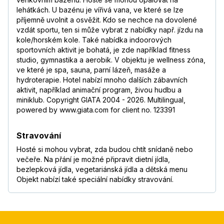
lehátkách. U bazénu je vířivá vana, ve které se lze
příjemně uvolnit a osvěžit. Kdo se nechce na dovolené
vzdát sportu, ten si může vybrat z nabídky např. jízdu na
kole/horském kole. Také nabídka indoorových
sportovních aktivit je bohatá, je zde například fitness
studio, gymnastika a aerobik. V objektu je wellness zóna,
ve které je spa, sauna, parní lázeň, masáže a
hydroterapie. Hotel nabízí mnoho dalších zábavních
aktivit, například animační program, živou hudbu a
miniklub. Copyright GIATA 2004 - 2026. Multilingual,
powered by www.giata.com for client no. 123391
Stravování
Hosté si mohou vybrat, zda budou chtít snídaně nebo
večeře. Na přání je možné připravit dietní jídla,
bezlepková jídla, vegetariánská jídla a dětská menu
Objekt nabízí také speciální nabídky stravování.