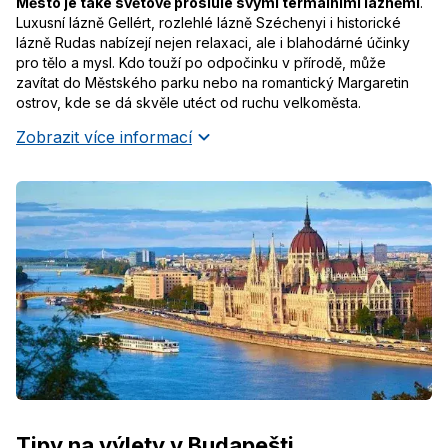
Město je také světově proslulé svými termálními lázněmi
.
Luxusní lázně Gellért, rozlehlé lázně Széchenyi i historické
lázně Rudas nabízejí nejen relaxaci, ale i blahodárné účinky
pro tělo a mysl. Kdo touží po odpočinku v přírodě, může
zavítat do Městského parku nebo na romantický Margaretin
ostrov, kde se dá skvěle utéct od ruchu velkoměsta.
Zobrazit více informací
Tipy na výlety v Budapešti