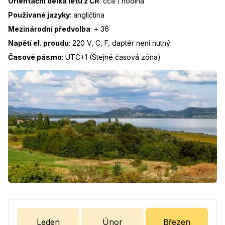
Orientační délka letu z ČR
:
cca 1 hodina
Používané jazyky
:
angličtina
Mezinárodní předvolba
:
+ 36
Napětí el. proudu
:
220 V, C, F, daptér není nutný
Časové pásmo
:
UTC+1 (Stejné časová zóna)
Leden
Únor
Březen