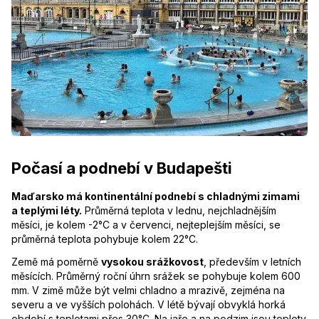
Počasí a podnebí v Budapešti
Maďarsko má kontinentální podnebí s chladnými zimami
a teplými léty.
Průměrná teplota v lednu, nejchladnějším
měsíci, je kolem -2°C a v červenci, nejteplejším měsíci, se
průměrná teplota pohybuje kolem 22°C.
Země má poměrně
vysokou srážkovost
, především v letních
měsících. Průměrný roční úhrn srážek se pohybuje kolem 600
mm. V zimě může být velmi chladno a mrazivě, zejména na
severu a ve vyšších polohách. V létě bývají obvyklá horká
období s teplotami přes 30°C. Na jaře a na podzim jsou teploty