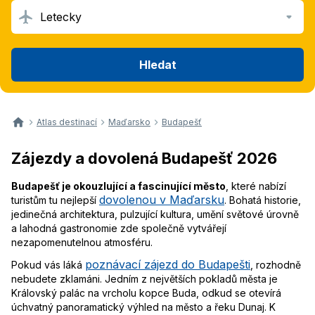
Letecky
Hledat
Atlas destinací
Maďarsko
Budapešť
Zájezdy a dovolená Budapešť 2026
Budapešť je okouzlující a fascinující město
, které nabízí
dovolenou v Maďarsku
turistům tu nejlepší
. Bohatá historie,
jedinečná architektura, pulzující kultura, umění světové úrovně
a lahodná gastronomie zde společně vytvářejí
nezapomenutelnou atmosféru.
poznávací zájezd do Budapešti
Pokud vás láká
, rozhodně
nebudete zklamáni. Jedním z největších pokladů města je
Královský palác na vrcholu kopce Buda, odkud se otevírá
úchvatný panoramatický výhled na město a řeku Dunaj. K