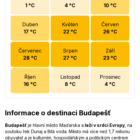
1
°C
4
°C
10
°C
Duben
Květen
Červen
17
°C
22
°C
26
°C
Červenec
Srpen
Září
28
°C
27
°C
23
°C
Říjen
Listopad
Prosinec
16
°C
8
°C
4
°C
Informace o destinaci Budapešť
Budapešť
je hlavní město Maďarska a
leží v srdci Evropy
, na
soutoku řek Dunaj a Bílá voda. Město má více než 1,7 milionu
obyvatel a je kulturním, hospodářským a politickým centrem