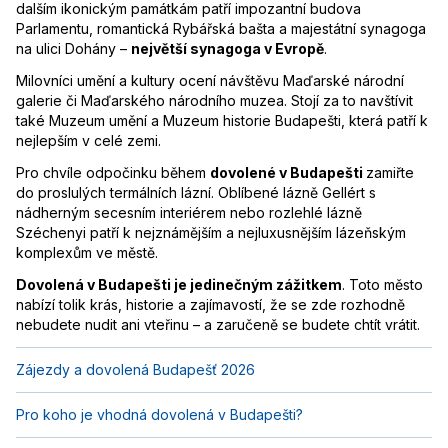
dalším ikonickým památkám patří impozantní budova
Parlamentu, romantická Rybářská bašta a majestátní synagoga
na ulici Dohány –
největší synagoga v Evropě
.
Milovníci umění a kultury ocení návštěvu Maďarské národní
galerie či Maďarského národního muzea. Stojí za to navštívit
také Muzeum umění a Muzeum historie Budapešti, která patří k
nejlepším v celé zemi.
Pro chvíle odpočinku během
dovolené v Budapešti
zamiřte
do proslulých termálních lázní. Oblíbené lázně Gellért s
nádherným secesním interiérem nebo rozlehlé lázně
Széchenyi patří k nejznámějším a nejluxusnějším lázeňským
komplexům ve městě.
Dovolená v Budapešti je jedinečným zážitkem
. Toto město
nabízí tolik krás, historie a zajímavostí, že se zde rozhodně
nebudete nudit ani vteřinu – a zaručeně se budete chtít vrátit.
Zájezdy a dovolená Budapešť 2026
Pro koho je vhodná dovolená v Budapešti?