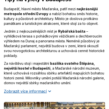
Budapešť, hlavní město Maďarska, patří mezi
nejkrásnější
metropole střední Evropy
a nabízí bohatou směs historie,
kultury a působivé architektury. Město je doslova protkáno
památkami a turistickými atrakcemi, které stojí za to objevit.
Jedním z nejkouzelnějších míst je
Rybářská bašta
–
vyhlídková terasa s pohádkovými věžičkami a dechberoucím
výhledem na Dunaj a panorama města. Neméně působivý je
Maďarský parlament, největší budova v zemi, která okouzlí
svou novogotickou architekturou a uchovává cenné historické
poklady.
Za návštěvu stojí i majestátní
bazilika svatého Štěpána,
největší kostel v Budapešti
, a Maďarské národní muzeum,
které uchovává rozsáhlou sbírku artefaktů mapujících bohatou
historii země. Milovníky umění potěší Maďarská národní galerie,
domov největší sbírky maďarského umění.
Zobrazit více informací