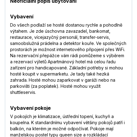
Neoficiální popis ubytování
Vybavení
Do všech podlaží se hosté dostanou rychle a pohodlně
výtahem. Je zde úschovna zavazadel, bankomat,
restaurace, vícejazyčný personál, transfer-servis,
samoobslužná prádelna a detektor kouře. Ve společných
prostorách je možnost internetového připojení přes WiFi.
Na rezervační přepážce vám rádi pomůžeme s výběrem
a rezervací výletů Apartmánový hotel má celou řadu
zařízení pro handicapované. Základní potřeby si mohou
hosté koupit v supermarketu. Je tady také hezká
zahrada. Hosté mohou zaparkovat v garáži nebo na
parkovišti (za poplatek). Hosté mohou využít
shuttleservis.
Vybavení pokoje
V pokojích je klimatizace, ústřední topení, kuchyň a
koupelna. K standardnímu vybavení většiny pokojů patří i
balkón, na kterém je možné odpočívat. Pokoje mají
manželskou postel typu queen size a rozkládací