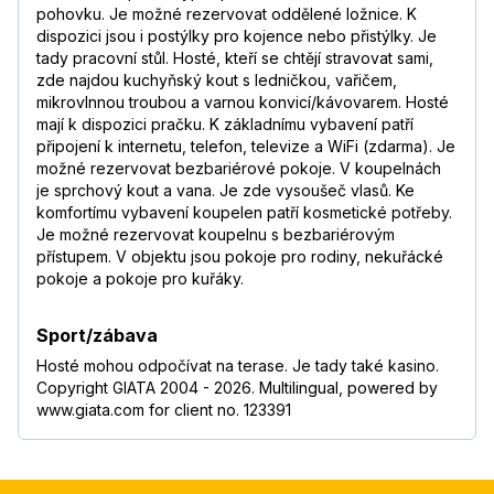
pohovku. Je možné rezervovat oddělené ložnice. K
dispozici jsou i postýlky pro kojence nebo přistýlky. Je
tady pracovní stůl. Hosté, kteří se chtějí stravovat sami,
zde najdou kuchyňský kout s ledničkou, vařičem,
mikrovlnnou troubou a varnou konvicí/kávovarem. Hosté
mají k dispozici pračku. K základnímu vybavení patří
připojení k internetu, telefon, televize a WiFi (zdarma). Je
možné rezervovat bezbariérové pokoje. V koupelnách
je sprchový kout a vana. Je zde vysoušeč vlasů. Ke
komfortímu vybavení koupelen patří kosmetické potřeby.
Je možné rezervovat koupelnu s bezbariérovým
přístupem. V objektu jsou pokoje pro rodiny, nekuřácké
pokoje a pokoje pro kuřáky.
Sport/zábava
Hosté mohou odpočívat na terase. Je tady také kasino.
Copyright GIATA 2004 - 2026. Multilingual, powered by
www.giata.com for client no. 123391