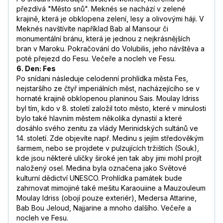
přezdívá "Město snů". Meknés se nachází v zelené
krajině, která je obklopena zelení, lesy a olivovými háji. V
Meknés navštívíte například Bab al Mansour či
monumentální bránu, která je jednou z nejkrásnějších
bran v Maroku. Pokračování do Volubilis, jeho návštěva a
poté přejezd do Fesu. Večeře a nocleh ve Fesu.
6. Den: Fes
Po snídani následuje celodenní prohlídka města Fes,
nejstaršího ze čtyř imperiálních měst, nacházejícího se v
hornaté krajině obklopenou planinou Sais. Moulay Idriss
byl tím, kdo v 8. století založil toto město, které v minulosti
bylo také hlavním městem několika dynastií a které
dosáhlo svého zenitu za vlády Merinidských sultánů ve
14. století. Zde objevíte např. Medinu s jejím středověkým
šarmem, nebo se projdete v pulzujících tržištích (Souk),
kde jsou některé uličky široké jen tak aby jimi mohl projít
naložený osel. Medina byla označena jako Světové
kulturní dědictví UNESCO. Prohlídka památek bude
zahrnovat mimojiné také mešitu Karaouiine a Mauzouleum
Moulay Idriss (obojí pouze exteriér), Medersa Attarine,
Bab Bou Jeloud, Najjarine a mnoho dalšího. Večeře a
nocleh ve Fesu.