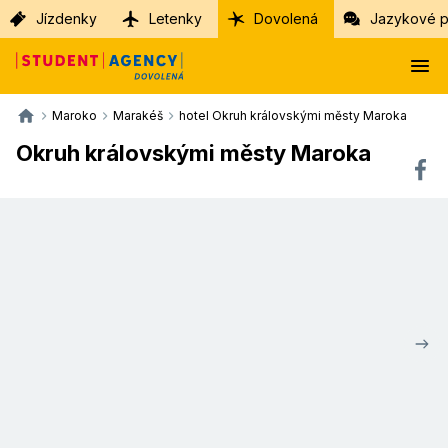
Jízdenky
Letenky
Dovolená
Jazykové p
Maroko
Marakéš
hotel Okruh královskými městy Maroka
Okruh královskými městy Maroka