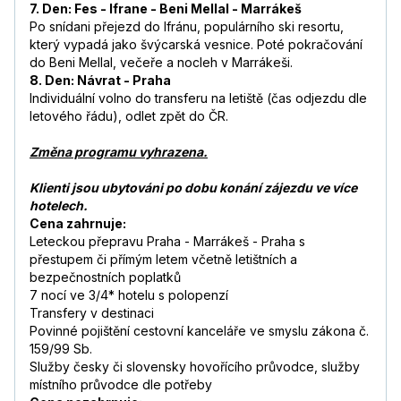
7. Den: Fes - Ifrane - Beni Mellal - Marrákeš
Po snídani přejezd do Ifránu, populárního ski resortu,
který vypadá jako švýcarská vesnice. Poté pokračování
do Beni Mellal, večeře a nocleh v Marrákeši.
8. Den: Návrat - Praha
Individuální volno do transferu na letiště (čas odjezdu dle
letového řádu), odlet zpět do ČR.
Změna programu vyhrazena.
Klienti jsou ubytováni po dobu konání zájezdu ve více
hotelech.
Cena zahrnuje:
Leteckou přepravu Praha - Marrákeš - Praha s
přestupem či přímým letem včetně letištních a
bezpečnostních poplatků
7 nocí ve 3/4* hotelu s polopenzí
Transfery v destinaci
Povinné pojištění cestovní kanceláře ve smyslu zákona č.
159/99 Sb.
Služby česky či slovensky hovořícího průvodce, služby
místního průvodce dle potřeby