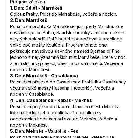
Program zájezdu
1. Den: Odlet - Marrákeš
Odlet z Prahy, Přílet do Marrákeše, večeře a nocleh.
2. Den: Marrákeš
Po snídani prohlídka Marrákeše, jižní perly Maroka. Zde
navštívíte palác Bahia, Saadské hrobky a mnoho dalších
skrytých pokladů. Poté budete pokračovat v prohlídce
velkolepé mešity Koutúbia. Program tohoto dne
pokračuje návštěvou slavného náměstí Djemaa el-Fna,
jednoho z nejvýznamnějších míst Marrákeše, které v noci
žije místními vypravěči, baviči a dalšími umělci. Večeře a
nocleh v Marrákeši.
3. Den: Marrákeš - Casablanca
Po snídani přejezd do Casablancy. Prohlídka Casablancy
včetně velké mešity Hassana II (exteriér). Večeře a
nocleh v Casablance.
4. Den: Casablanca - Rabat - Meknés
Po snídani přejezd do Rabatu, hlavního města Maroka,
kde následuje jeho prohlídka. Po prohlídce v
odpoledních hodinách odjezd do Meknés. Večeře a
nocleh v Meknésu.
5. Den: Meknés - Volubilis - Fes
Po snídani následuje návštěva Meknés, kterému se