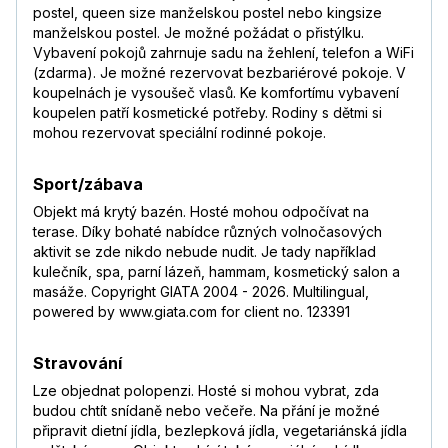
postel, queen size manželskou postel nebo kingsize
manželskou postel. Je možné požádat o přistýlku.
Vybavení pokojů zahrnuje sadu na žehlení, telefon a WiFi
(zdarma). Je možné rezervovat bezbariérové pokoje. V
koupelnách je vysoušeč vlasů. Ke komfortímu vybavení
koupelen patří kosmetické potřeby. Rodiny s dětmi si
mohou rezervovat speciální rodinné pokoje.
Sport/zábava
Objekt má krytý bazén. Hosté mohou odpočívat na
terase. Díky bohaté nabídce různých volnočasových
aktivit se zde nikdo nebude nudit. Je tady například
kulečník, spa, parní lázeň, hammam, kosmetický salon a
masáže. Copyright GIATA 2004 - 2026. Multilingual,
powered by www.giata.com for client no. 123391
Stravování
Lze objednat polopenzi. Hosté si mohou vybrat, zda
budou chtít snídaně nebo večeře. Na přání je možné
připravit dietní jídla, bezlepková jídla, vegetariánská jídla