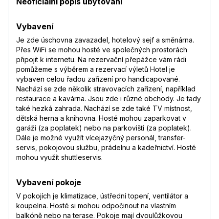
Neoficiální popis ubytování
Vybavení
Je zde úschovna zavazadel, hotelový sejf a směnárna.
Přes WiFi se mohou hosté ve společných prostorách
připojit k internetu. Na rezervační přepážce vám rádi
pomůžeme s výběrem a rezervací výletů Hotel je
vybaven celou řadou zařízení pro handicapované.
Nachází se zde několik stravovacích zařízení, například
restaurace a kavárna. Jsou zde i různé obchody. Je tady
také hezká zahrada. Nachází se zde také TV místnost,
dětská herna a knihovna. Hosté mohou zaparkovat v
garáži (za poplatek) nebo na parkovišti (za poplatek).
Dále je možné využít vícejazyčný personál, transfer-
servis, pokojovou službu, prádelnu a kadeřnictví. Hosté
mohou využít shuttleservis.
Vybavení pokoje
V pokojích je klimatizace, ústřední topení, ventilátor a
koupelna. Hosté si mohou odpočinout na vlastním
balkóně nebo na terase. Pokoje mají dvoulůžkovou