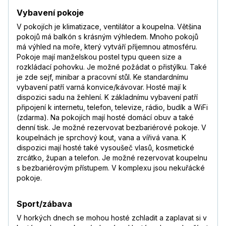
Vybavení pokoje
V pokojích je klimatizace, ventilátor a koupelna. Většina
pokojů má balkón s krásným výhledem. Mnoho pokojů
má výhled na moře, který vytváří příjemnou atmosféru.
Pokoje mají manželskou postel typu queen size a
rozkládací pohovku. Je možné požádat o přistýlku. Také
je zde sejf, minibar a pracovní stůl. Ke standardnímu
vybavení patří varná konvice/kávovar. Hosté mají k
dispozici sadu na žehlení. K základnímu vybavení patří
připojení k internetu, telefon, televize, rádio, budík a WiFi
(zdarma). Na pokojích mají hosté domácí obuv a také
denní tisk. Je možné rezervovat bezbariérové pokoje. V
koupelnách je sprchový kout, vana a vířivá vana. K
dispozici mají hosté také vysoušeč vlasů, kosmetické
zrcátko, župan a telefon. Je možné rezervovat koupelnu
s bezbariérovým přístupem. V komplexu jsou nekuřácké
pokoje.
Sport/zábava
V horkých dnech se mohou hosté zchladit a zaplavat si v