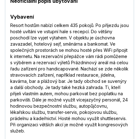
Neoficiální popis ubytování
Vybavení
Resort hostům nabízí celkem 435 pokojů. Po příjezdu jsou
hosté uvítáni ve vstupní hale s recepcí. Do většiny
poschodí lze vyjet výtahem. V objektu je úschovna
zavazadel, hotelový sejf, směnárna a bankomat. Ve
společných prostorách se mohou hosté přes WiFi připojit
k internetu. Na rezervační přepážce vám rádi pomůžeme
s výběrem a rezervací výletů Prázdninový areál má celou
řadu zařízení pro handicapované. Nachází se zde několik
stravovacích zařízení, například restaurace, jídelna,
kavárna, bar a plážový bar. Je tady obchod se suvenýry
a další obchody. Je tady také hezká zahrada. Ti, kteří
přijeli vlastním autem, mohou parkovat bez poplatku na
parkovišti. Dále je možné využít vícejazyčný personál, 24
hodinovou bezpečnostní službu, autopůjčovnu,
lékařskou službu, transfer-servis, pokojovou službu,
prádelnu a kadeřnictví. Hosté mohou využít shuttleservis.
Při organizaci větších akcí je možné využít kongresových
služeb.