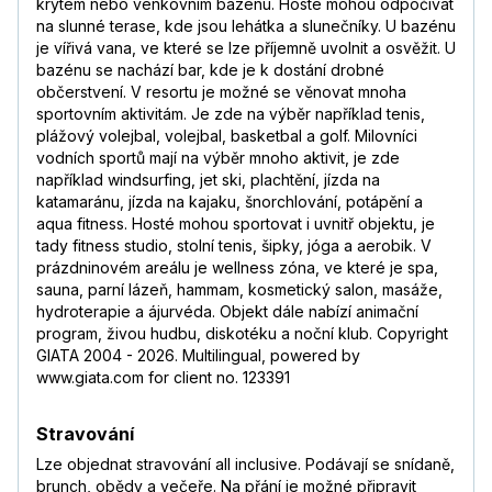
krytém nebo venkovním bazénu. Hosté mohou odpočívat
na slunné terase, kde jsou lehátka a slunečníky. U bazénu
je vířivá vana, ve které se lze příjemně uvolnit a osvěžit. U
bazénu se nachází bar, kde je k dostání drobné
občerstvení. V resortu je možné se věnovat mnoha
sportovním aktivitám. Je zde na výběr například tenis,
plážový volejbal, volejbal, basketbal a golf. Milovníci
vodních sportů mají na výběr mnoho aktivit, je zde
například windsurfing, jet ski, plachtění, jízda na
katamaránu, jízda na kajaku, šnorchlování, potápění a
aqua fitness. Hosté mohou sportovat i uvnitř objektu, je
tady fitness studio, stolní tenis, šipky, jóga a aerobik. V
prázdninovém areálu je wellness zóna, ve které je spa,
sauna, parní lázeň, hammam, kosmetický salon, masáže,
hydroterapie a ájurvéda. Objekt dále nabízí animační
program, živou hudbu, diskotéku a noční klub. Copyright
GIATA 2004 - 2026. Multilingual, powered by
www.giata.com for client no. 123391
Stravování
Lze objednat stravování all inclusive. Podávají se snídaně,
brunch, obědy a večeře. Na přání je možné připravit