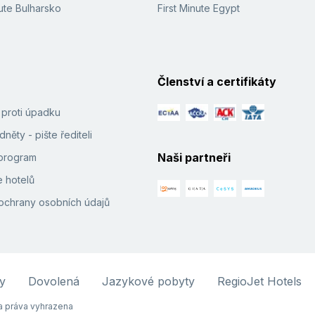
ute Bulharsko
First Minute Egypt
Členství a certifikáty
í proti úpadku
něty - pište řediteli
Naši partneři
e program
 hotelů
ochrany osobních údajů
y
Dovolená
Jazykové pobyty
RegioJet Hotels
 práva vyhrazena