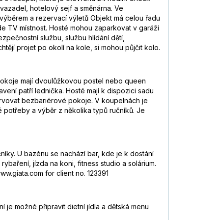
vazadel, hotelový sejf a směnárna. Ve
 výběrem a rezervací výletů Objekt má celou řadu
zde TV místnost. Hosté mohou zaparkovat v garáži
zpečnostní službu, službu hlídání dětí,
tějí projet po okolí na kole, si mohou půjčit kolo.
. Pokoje mají dvoulůžkovou postel nebo queen
vení patří lednička. Hosté mají k dispozici sadu
ezervovat bezbariérové pokoje. V koupelnách je
 potřeby a výběr z několika typů ručníků. Je
íky. U bazénu se nachází bar, kde je k dostání
baření, jízda na koni, fitness studio a solárium.
w.giata.com for client no. 123391
 je možné připravit dietní jídla a dětská menu