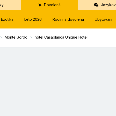
ky
Dovolená
Jazykov
Exotika
Léto 2026
Rodinná dovolená
Ubytování
Monte Gordo
hotel Casablanca Unique Hotel