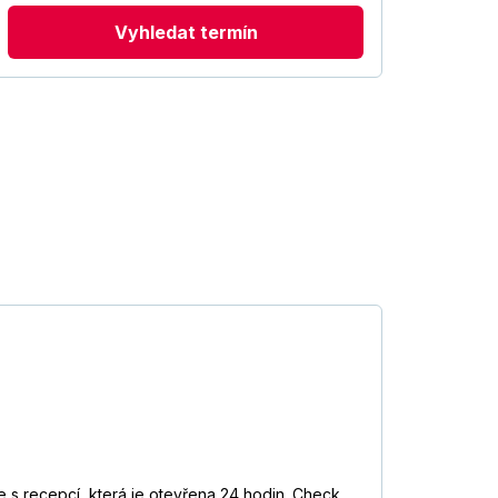
Vyhledat termín
le s recepcí, která je otevřena 24 hodin. Check