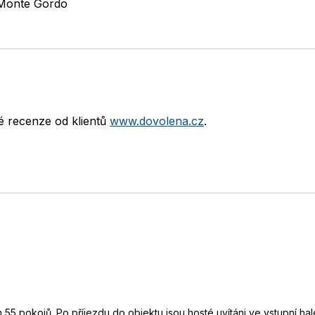
Monte Gordo
né recenze od klientů
www.dovolena.cz
.
 55 pokojů. Po příjezdu do objektu jsou hosté uvítáni ve vstupní ha