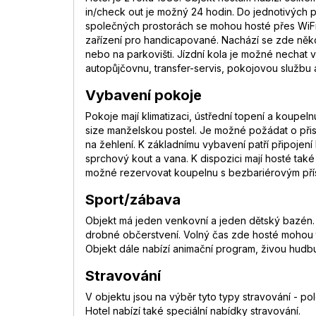
in/check out je možný 24 hodin. Do jednotivých 
společných prostorách se mohou hosté přes WiFi 
zařízení pro handicapované. Nachází se zde někol
nebo na parkovišti. Jízdní kola je možné nechat 
autopůjčovnu, transfer-servis, pokojovou službu a 
Vybavení pokoje
Pokoje mají klimatizaci, ústřední topení a koup
size manželskou postel. Je možné požádat o přistý
na žehlení. K základnímu vybavení patří připojen
sprchový kout a vana. K dispozici mají hosté tak
možné rezervovat koupelnu s bezbariérovým přís
Sport/zábava
Objekt má jeden venkovní a jeden dětský bazén. 
drobné občerstvení. Volný čas zde hosté mohou tráv
Objekt dále nabízí animační program, živou hudbu
Stravování
V objektu jsou na výběr tyto typy stravování - po
Hotel nabízí také speciální nabídky stravování.