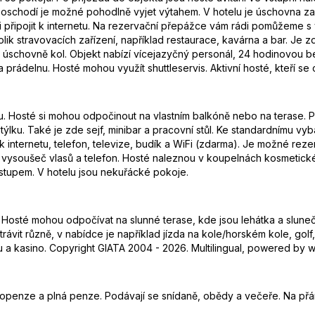
poschodí je možné pohodlně vyjet výtahem. V hotelu je úschovna za
připojit k internetu. Na rezervační přepážce vám rádi pomůžeme s
ik stravovacích zařízení, například restaurace, kavárna a bar. Je 
v úschovně kol. Objekt nabízí vícejazyčný personál, 24 hodinovou be
prádelnu. Hosté mohou využít shuttleservis. Aktivní hosté, kteří se ch
elnu. Hosté si mohou odpočinout na vlastním balkóně nebo na terase
lku. Také je zde sejf, minibar a pracovní stůl. Ke standardnímu vyba
í k internetu, telefon, televize, budík a WiFi (zdarma). Je možné r
é vysoušeč vlasů a telefon. Hosté naleznou v koupelnách kosmetické
tupem. V hotelu jsou nekuřácké pokoje.
Hosté mohou odpočívat na slunné terase, kde jsou lehátka a slunečn
it různě, v nabídce je například jízda na kole/horském kole, golf, ry
 a kasino. Copyright GIATA 2004 - 2026. Multilingual, powered by ww
lopenze a plná penze. Podávají se snídaně, obědy a večeře. Na přání