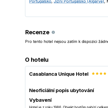
Portugalsko
,
Jižní Portugalsko (Algarve)
,
Recenze
Pro tento hotel nejsou zatím k dispozici žád
O hotelu
Casablanca Unique Hotel
Neoficiální popis ubytování
Vybavení
Hotel je z roku 1986. Objekt hostům nabízí celkem