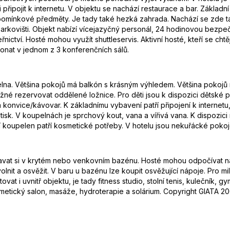
řipojit k internetu. V objektu se nachází restaurace a bar. Základn
mínkové předměty. Je tady také hezká zahrada. Nachází se zde také 
kovišti. Objekt nabízí vícejazyčný personál, 24 hodinovou bezpečnos
ctví. Hosté mohou využít shuttleservis. Aktivní hosté, kteří se chtějí
nat v jednom z 3 konferenčních sálů.
pelna. Většina pokojů má balkón s krásným výhledem. Většina pokojů
 rezervovat oddělené ložnice. Pro děti jsou k dispozici dětské post
onvice/kávovar. K základnímu vybavení patří připojení k internetu, 
tisk. V koupelnách je sprchový kout, vana a vířivá vana. K dispozic
í koupelen patří kosmetické potřeby. V hotelu jsou nekuřácké pokoj
vat si v krytém nebo venkovním bazénu. Hosté mohou odpočívat na s
volnit a osvěžit. V baru u bazénu lze koupit osvěžující nápoje. Pro 
tovat i uvnitř objektu, je tady fitness studio, stolní tenis, kulečník, 
metický salon, masáže, hydroterapie a solárium. Copyright GIATA 20