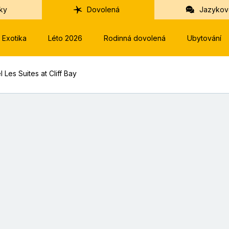
ky
Dovolená
Jazykov
Exotika
Léto 2026
Rodinná dovolená
Ubytování
l Les Suites at Cliff Bay