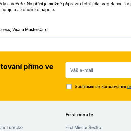
y a večeře. Na přání je možné připravit dietní jídla, vegetariánská j
nápoje a alkoholické nápoje.
press, Visa a MasterCard.
stování přímo ve
Váš e-mail
Souhlasím se zpracováním
o
First minute
nute Turecko
First Minute Řecko