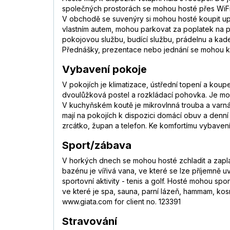
společných prostorách se mohou hosté přes WiFi p
V obchodě se suvenýry si mohou hosté koupit upo
vlastním autem, mohou parkovat za poplatek na par
pokojovou službu, budící službu, prádelnu a kadeřni
Přednášky, prezentace nebo jednání se mohou ko
Vybavení pokoje
V pokojích je klimatizace, ústřední topení a kou
dvoulůžková postel a rozkládací pohovka. Je možné
V kuchyňském koutě je mikrovlnná trouba a varná k
mají na pokojích k dispozici domácí obuv a denní 
zrcátko, župan a telefon. Ke komfortímu vybaven
Sport/zábava
V horkých dnech se mohou hosté zchladit a zapla
bazénu je vířivá vana, ve které se lze příjemně u
sportovní aktivity - tenis a golf. Hosté mohou spor
ve které je spa, sauna, parní lázeň, hammam, kos
www.giata.com for client no. 123391
Stravování