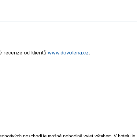
né recenze od klientů
www.dovolena.cz
.
o jednotivých poschodí je možné pohodlně vyjet výtahem. V hotelu je