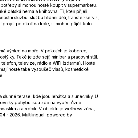
í potřeby si mohou hosté koupit v supermarketu.
dětská herna a knihovna. Ti, kteří přijeli
tní službu, službu hlídání dětí, transfer-servis,
 projet po okolí na kole, si mohou půjčit kolo.
 má výhled na moře. V pokojích je koberec,
ýlky. Také je zde sejf, minibar a pracovní stůl.
telefon, televize, rádio a WiFi (zdarma). Hosté
i mají hosté také vysoušeč vlasů, kosmetické
e.
lunné terase, kde jsou lehátka a slunečníky. U
milovníky pohybu jsou zde na výběr různé
gymnastika a aerobik. V objektu je wellness zóna,
04 - 2026. Multilingual, powered by