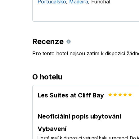
Portugalsko
,
Madeira
,
Funchal
Recenze
Pro tento hotel nejsou zatím k dispozici žád
O hotelu
Les Suites at Cliff Bay
Neoficiální popis ubytování
Vybavení
Hosté mají k dispozici vstupní halu s recepcí. D