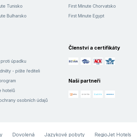
ute Tunisko
First Minute Chorvatsko
ute Bulharsko
First Minute Egypt
Členství a certifikáty
í proti úpadku
něty - pište řediteli
Naši partneři
e program
 hotelů
ochrany osobních údajů
y
Dovolená
Jazykové pobyty
RegioJet Hotels