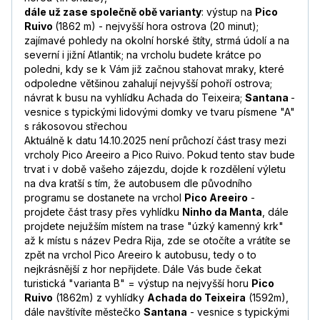
dále už zase společně obě varianty
: výstup na
Pico
Ruivo
(1862 m) - nejvyšší hora ostrova (20 minut);
zajímavé pohledy na okolní horské štíty, strmá údolí a na
severní i jižní Atlantik; na vrcholu budete krátce po
poledni, kdy se k Vám již začnou stahovat mraky, které
odpoledne většinou zahalují nejvyšší pohoří ostrova;
návrat k busu na vyhlídku Achada do Teixeira;
Santana
-
vesnice s typickými lidovými domky ve tvaru písmene "A"
s rákosovou střechou
Aktuálně k datu 14.10.2025 není průchozí část trasy mezi
vrcholy Pico Areeiro a Pico Ruivo. Pokud tento stav bude
trvat i v době vašeho zájezdu, dojde k rozdělení výletu
na dva kratší s tím, že autobusem dle původního
programu se dostanete na vrchol
Pico Areeiro
-
projdete část trasy přes vyhlídku
Ninho da Manta
, dále
projdete nejužším místem na trase "úzký kamenný krk"
až k místu s název Pedra Rija, zde se otočíte a vrátíte se
zpět na vrchol Pico Areeiro k autobusu, tedy o to
nejkrásnější z hor nepřijdete. Dále Vás bude čekat
turistická "varianta B" = výstup na nejvyšší horu
Pico
Ruivo
(1862m) z vyhlídky
Achada do Teixeira
(1592m),
dále navštívíte městečko
Santana
- vesnice s typickými