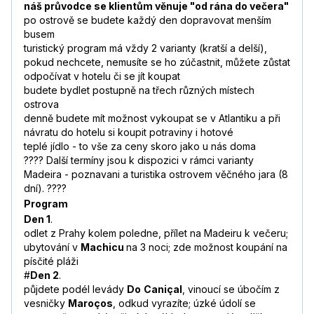
náš průvodce se klientům věnuje "od rána do večera"
po ostrově se budete každý den dopravovat menším
busem
turistický program má vždy 2 varianty (kratší a delší),
pokud nechcete, nemusíte se ho zúčastnit, můžete zůstat
odpočívat v hotelu či se jít koupat
budete bydlet postupně na třech různých místech
ostrova
denně budete mít možnost vykoupat se v Atlantiku a při
návratu do hotelu si koupit potraviny i hotové
teplé jídlo - to vše za ceny skoro jako u nás doma
???? Další termíny jsou k dispozici v rámci varianty
Madeira - poznavani a turistika ostrovem věčného jara (8
dní). ????
Program
Den 1
.
odlet z Prahy kolem poledne, přílet na Madeiru k večeru;
ubytování v
Machicu
na 3 noci; zde možnost koupání na
písčité pláži
#
Den 2
.
půjdete podél levády
Do
Caniçal
, vinoucí se úbočím z
vesničky
Maroços
, odkud vyrazíte; úzké údolí se