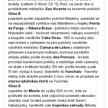
levády; (celkem 3-4hod; 7,6 -12,7km); na závěr dne si
prohlédnete městečko
Sao Vicente
na severním pobřeží
#
Den 8
.
pojedete podél západního pobřeží Madeiry; zastavíte se
na nejzápadnější vyhlídce nad Atlantikem u majáku
Ponta
do Pargo
, v
Ribeira Brava
- pobřežní město sevřené v
hlubokém údolí - možnost občerstvení, nákupu suvenýrů
a koupání; navštívíte
Cabo Girao
- 580 m vysoký útes
nad mořem s výhledem na jižní pobřeží; navštívíte
rybářské městečko
Camara de Lobos
s malebným
přístavem a barevnými loďkami, možnost pozdního
oběda; pěšky podle levády
dos Piornais
- leváda
prochází banánovými políčky a následuje úsek vytesaný
ve skále s krátkými tunýlky (50 min. podle levády a pak
15 min. výstup k busu); dojedete do
Funchalu
- hlavního
města, kde strávíte poslední 2 noci; večer se projdete se
starou rybářskou čtvrtí
ve Funchalu
#
Den 9
.
vyjedete do
Monte
do výšky 600 m n.m., kde se
podíváte do kostela, kde odpočívá poslední rakousko-
uherský císař (a také poslední český král) Karel I.
Habsburský, navštívíte zde
tropickou zahradu
(Monte