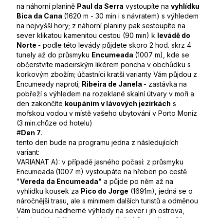
na náhorní planině
Paul da Serra
vystoupíte na
vyhlídku
Bica da Cana
(1620 m - 30 min i s návratem) s výhledem
na nejvyšší hory; z náhorní planiny pak
sestoupíte na
sever klikatou kamenitou cestou (90 min) k
levádě do
Norte
- podle této levády půjdete skoro 2 hod. skrz 4
tunely až do průsmyku
Encumeada
(1007 m), kde se
občerstvíte madeirským likérem poncha v obchůdku s
korkovým zbožím; účastníci kratší varianty Vám půjdou z
Encumeady naproti;
Ribeira de Janela
- zastávka na
pobřeží s výhledem na rozeklané skalní útvary v moři a
den zakončíte
koupáním v lávových jezírkách
s
mořskou vodou v místě vašeho ubytování v Porto Moniz
(3 min.chůze od hotelu)
#
Den 7
.
tento den bude na programu jedna z následujících
variant:
VARIANAT A): v případě jasného počasí: z průsmyku
Encumeada
(1007 m) vystoupáte na hřeben po cestě
"
Vereda da Encumeada
" a půjde po něm až na
vyhlídku kousek za
Pico do Jorge
(1691m), jedná se o
náročnější trasu, ale s minimem dalších turistů a odměnou
Vám budou nádherné výhledy na sever i jih ostrova,