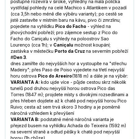
postupně rozevírá v široké, výhledny na malá políčka
vystřídají pohledy na celé Machico s Atlantikem v pozadí
(cca 3,5h nebo méně dle výběru varianty); po cestě se
jistě zastavíte v místním baru na kávu, pivo či zmrzlinu;
pojedete na vyhlídku
Pico do Facho
- výhled na
jihovýchodní pobřeží; pro zájemce sestup z Pico do
Facho do Caniçalu s výhledy na poloostrov Sao
Lourenço (cca 1h); v
Caniçalu
možnost koupání;
zastávka v městečku
Porto da Cruz
na severním pobřeží
#
Den 3
.
dnes zamíříte do nejvyšších hor a vystoupíte na "střechu
Madeiry"; přes Paso de Poiso vyjedete na třetí nejvyšší
horu ostrova
Pico do Areeiro
(1818 m) a dále je na výběr:
VARIANTA A:
kdo ujde více - půjde cestou skrz několik
tunelů pod druhou nejvyšší horou ostrova Pico das
Torres
(1847 m); projdete místy s divokými rozsedlinami a
přes hřeben dojdete až k chatě pod nejvyšší horou Pico
Ruivo; cesta až sem trvá skoro 3 hodiny a je poměrně
náročná vzhledem k převýšení
VARIANTA B:
podstatně méně náročná varianta je
přejezd busem na vyhlídku Achada do Teixeira (1592 m)
na severní straně a odtud pěšky k chatě pod nejvyšší
horou (1h chůze),