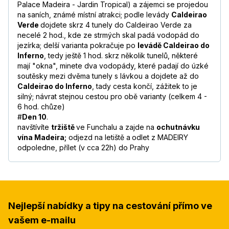
Palace Madeira - Jardin Tropical) a zájemci se projedou
na saních, známé místní atrakci; podle levády
Caldeirao
Verde
dojdete skrz 4 tunely do Caldeirao Verde za
necelé 2 hod., kde ze strmých skal padá vodopád do
jezírka; delší varianta pokračuje po
levádě Caldeirao do
Inferno
, tedy ještě 1 hod. skrz několik tunelů, některé
mají "okna", minete dva vodopády, které padají do úzké
soutěsky mezi dvěma tunely s lávkou a dojdete až do
Caldeirao do Inferno
, tady cesta končí, zážitek to je
silný; návrat stejnou cestou pro obě varianty (celkem 4 -
6 hod. chůze)
#
Den 10
.
navštívíte
tržiště
ve Funchalu a zajde na
ochutnávku
vína Madeira;
odjezd na letiště a
odlet z MADEIRY
odpoledne, přílet (v cca 22h) do Prahy
Nejlepší nabídky a tipy na cestování přímo ve
vašem e-mailu