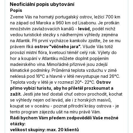
Neoficiální popis ubytování
Popis
Zveme Vás na hornatý portugalský ostrov, ležící 700 km
na západ od Maroka a 960 km od Lisabonu. Je protkán
množstvím zavlažovacích kanálů -
levád,
podél nichž
vedou turistické stezky s nádhernými výhledy zejména
na Atlantik. Při první vycházce kamkoliv zjistíte, že se mu
právem říká
ostrov "věčného jara".
Všude Vás totiž
provází místní flóra, kvetoucí téměř celý rok. Výlety do
hor a koupání v Atlantiku můžete doplnit popíjením
madeirského vína. Mimořádně příznivé jsou zdejší
klimatické podmínky. Průměrná teplota vzduchu v zimě
neklesá pod 16°C a hlavně v létě nevystupuje nad 26°C.
Teplota vody v létě je v rozmezí 20°- 22°C.
Ostrov
přímo vybízí turistu, aby ho přiletěl prozkoumat a
zažít.
Jestli jste teď dostali chuť ostrov prochodit, kochat
se výhledy nejen od levád, ale i z horských masivů,
koupat se v oceánu - poznat přírodní krásy ostrova - je
tento program zájezdu ušit na míru právě Vám.
Rádi bychom Vám předem zodpověděli Vaše možné
otázky:
velikost skupiny: max. 20 klientů