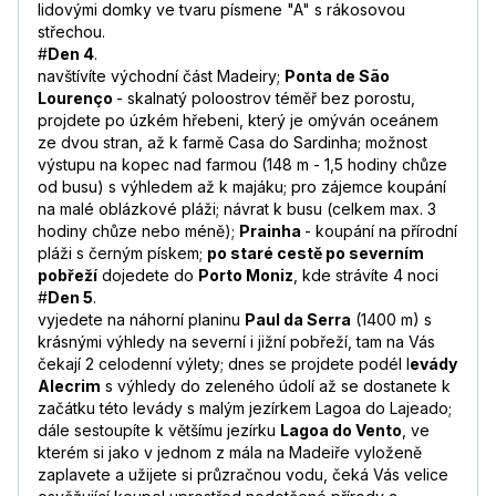
lidovými domky ve tvaru písmene "A" s rákosovou
střechou.
#
Den 4
.
navštívíte východní část Madeiry;
Ponta de São
Lourenço
- skalnatý poloostrov téměř bez porostu,
projdete po úzkém hřebeni, který je omýván oceánem
ze dvou stran, až k farmě Casa do Sardinha; možnost
výstupu na kopec nad farmou (148 m - 1,5 hodiny chůze
od busu) s výhledem až k majáku; pro zájemce koupání
na malé oblázkové pláži; návrat k busu (celkem max. 3
hodiny chůze nebo méně);
Prainha
- koupání na přírodní
pláži s černým pískem;
po staré cestě po severním
pobřeží
dojedete do
Porto Moniz
, kde strávíte 4 noci
#
Den 5
.
vyjedete na náhorní planinu
Paul da Serra
(1400 m) s
krásnými výhledy na severní i jižní pobřeží, tam na Vás
čekají 2 celodenní výlety; dnes se projdete podél l
evády
Alecrim
s výhledy do zeleného údolí až se dostanete k
začátku této levády s malým jezírkem Lagoa do Lajeado;
dále sestoupíte k většímu jezírku
Lagoa do Vento
, ve
kterém si jako v jednom z mála na Madeiře vyloženě
zaplavete a užijete si průzračnou vodu, čeká Vás velice