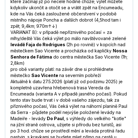
které začínají již po necelé hodině chůze; výlet můžete
kdykoliv ukončit a otočit se a vrátit zpět na Encumeadu,
kde na Vás čeká zasloužené občerstvení v podobě
místního nápoje Poncha a dalších dobrot (4,5hod tam i
zpět; 9,4km; 970m↑↓)
VARIANAT B): v případě nepříznivého počasí = za
mlhy/deště Vás čeká výlet po málo navštěvované zelené
levádě Faja do Rodrigues
(2h po rovině) v kopcích nad
městečkem Sao Vicente a procházka od kapličky
Nossa
Senhora de Fátima
do centra městečka Sao Vicente (1h;
2,8km)
pro obě varianty platí: na závěr dne si prohlédnete
městečko
Sao Vicente
na severním pobřeží
Aktuálně k datu 27.5.2026 (platí již od podzimu 2025) je
kompletně uzavřena hřebenová trasa Vereda da
Encumeada (varianta A v případě jasného počasí). Pokud
tento stav bude trvat i v době vašeho zájezdu, tak za
příznivého počasí, Vás čeká výlet na náhorní planině Paul
da Serra - půjdete podél nejvýše položené levády na
Madeiře - levády
Do Paul
, s výhledy do velkého "kotle"
na jižní straně ostrova, užijete si přírodu bez turistů, asi
po 3 hod. chůze se prostředí mění a leváda protíná řadu
pastvin, s kravkami se budete míjet přímo na cestě u