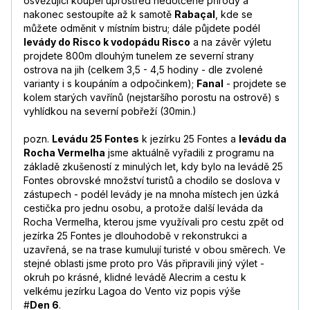
osvěžující koupel uprostřed nedotčené přírody a
nakonec sestoupíte až k samotě
Rabaçal
, kde se
můžete odměnit v místním bistru; dále půjdete podél
levády do Risco k vodopádu Risco
a na závěr výletu
projdete 800m dlouhým tunelem ze severní strany
ostrova na jih (celkem 3,5 - 4,5 hodiny - dle zvolené
varianty i s koupáním a odpočinkem);
Fanal
- projdete se
kolem starých vavřínů (nejstaršího porostu na ostrově) s
vyhlídkou na severní pobřeží (30min.)
pozn.
Levádu 25 Fontes
k jezírku 25 Fontes a
levádu da
Rocha Vermelha
jsme aktuálně vyřadili z programu na
základě zkušeností z minulých let, kdy bylo na levádě 25
Fontes obrovské množství turistů a chodilo se doslova v
zástupech - podél levády je na mnoha místech jen úzká
cestička pro jednu osobu, a protože další leváda da
Rocha Vermelha, kterou jsme využívali pro cestu zpět od
jezírka 25 Fontes je dlouhodobě v rekonstrukci a
uzavřená, se na trase kumulují turisté v obou směrech. Ve
stejné oblasti jsme proto pro Vás připravili jiný výlet -
okruh po krásné, klidné levádě Alecrim a cestu k
velkému jezírku Lagoa do Vento viz popis výše
#
Den 6
.