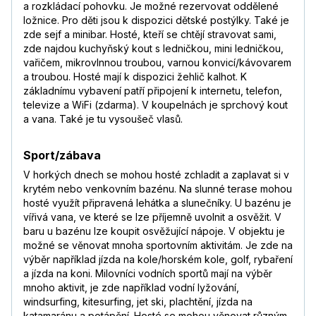
a rozkládací pohovku. Je možné rezervovat oddělené
ložnice. Pro děti jsou k dispozici dětské postýlky. Také je
zde sejf a minibar. Hosté, kteří se chtějí stravovat sami,
zde najdou kuchyňský kout s ledničkou, mini ledničkou,
vařičem, mikrovlnnou troubou, varnou konvicí/kávovarem
a troubou. Hosté mají k dispozici žehlič kalhot. K
základnímu vybavení patří připojení k internetu, telefon,
televize a WiFi (zdarma). V koupelnách je sprchový kout
a vana. Také je tu vysoušeč vlasů.
Sport/zábava
V horkých dnech se mohou hosté zchladit a zaplavat si v
krytém nebo venkovním bazénu. Na slunné terase mohou
hosté využít připravená lehátka a slunečníky. U bazénu je
vířivá vana, ve které se lze příjemně uvolnit a osvěžit. V
baru u bazénu lze koupit osvěžující nápoje. V objektu je
možné se věnovat mnoha sportovním aktivitám. Je zde na
výběr například jízda na kole/horském kole, golf, rybaření
a jízda na koni. Milovníci vodních sportů mají na výběr
mnoho aktivit, je zde například vodní lyžování,
windsurfing, kitesurfing, jet ski, plachtění, jízda na
katamaránu a potápění. Hosté se mohou věnovat různým