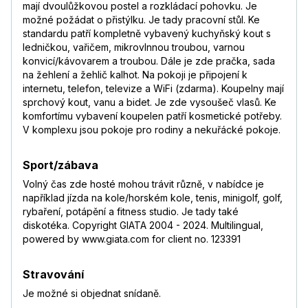
mají dvoulůžkovou postel a rozkládací pohovku. Je
možné požádat o přistýlku. Je tady pracovní stůl. Ke
standardu patří kompletně vybavený kuchyňský kout s
ledničkou, vařičem, mikrovlnnou troubou, varnou
konvicí/kávovarem a troubou. Dále je zde pračka, sada
na žehlení a žehlič kalhot. Na pokoji je připojení k
internetu, telefon, televize a WiFi (zdarma). Koupelny mají
sprchový kout, vanu a bidet. Je zde vysoušeč vlasů. Ke
komfortímu vybavení koupelen patří kosmetické potřeby.
V komplexu jsou pokoje pro rodiny a nekuřácké pokoje.
Sport/zábava
Volný čas zde hosté mohou trávit různě, v nabídce je
například jízda na kole/horském kole, tenis, minigolf, golf,
rybaření, potápění a fitness studio. Je tady také
diskotéka. Copyright GIATA 2004 - 2024. Multilingual,
powered by www.giata.com for client no. 123391
Stravování
Je možné si objednat snídaně.