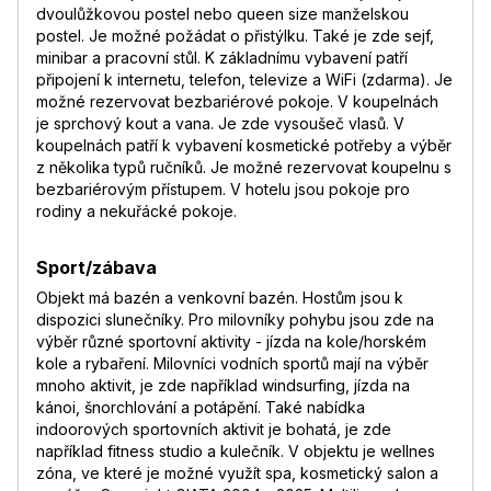
dvoulůžkovou postel nebo queen size manželskou
postel. Je možné požádat o přistýlku. Také je zde sejf,
minibar a pracovní stůl. K základnímu vybavení patří
připojení k internetu, telefon, televize a WiFi (zdarma). Je
možné rezervovat bezbariérové pokoje. V koupelnách
je sprchový kout a vana. Je zde vysoušeč vlasů. V
koupelnách patří k vybavení kosmetické potřeby a výběr
z několika typů ručníků. Je možné rezervovat koupelnu s
bezbariérovým přístupem. V hotelu jsou pokoje pro
rodiny a nekuřácké pokoje.
Sport/zábava
Objekt má bazén a venkovní bazén. Hostům jsou k
dispozici slunečníky. Pro milovníky pohybu jsou zde na
výběr různé sportovní aktivity - jízda na kole/horském
kole a rybaření. Milovníci vodních sportů mají na výběr
mnoho aktivit, je zde například windsurfing, jízda na
kánoi, šnorchlování a potápění. Také nabídka
indoorových sportovních aktivit je bohatá, je zde
například fitness studio a kulečník. V objektu je wellnes
zóna, ve které je možné využít spa, kosmetický salon a