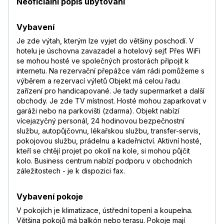
Neoficiální popis ubytování
Vybavení
Je zde výtah, kterým lze vyjet do většiny poschodí. V
hotelu je úschovna zavazadel a hotelový sejf. Přes WiFi
se mohou hosté ve společných prostorách připojit k
internetu. Na rezervační přepážce vám rádi pomůžeme s
výběrem a rezervací výletů Objekt má celou řadu
zařízení pro handicapované. Je tady supermarket a další
obchody. Je zde TV místnost. Hosté mohou zaparkovat v
garáži nebo na parkovišti (zdarma). Objekt nabízí
vícejazyčný personál, 24 hodinovou bezpečnostní
službu, autopůjčovnu, lékařskou službu, transfer-servis,
pokojovou službu, prádelnu a kadeřnictví. Aktivní hosté,
kteří se chtějí projet po okolí na kole, si mohou půjčit
kolo. Business centrum nabízí podporu v obchodních
záležitostech - je k dispozici fax.
Vybavení pokoje
V pokojích je klimatizace, ústřední topení a koupelna.
Většina pokojů má balkón nebo terasu. Pokoje mají