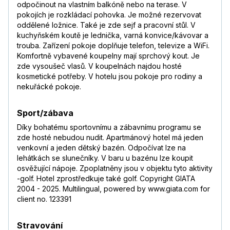
odpočinout na vlastním balkóně nebo na terase. V
pokojích je rozkládací pohovka. Je možné rezervovat
oddělené ložnice. Také je zde sejf a pracovní stůl. V
kuchyňském koutě je lednička, varná konvice/kávovar a
trouba. Zařízení pokoje doplňuje telefon, televize a WiFi.
Komfortně vybavené koupelny mají sprchový kout. Je
zde vysoušeč vlasů. V koupelnách najdou hosté
kosmetické potřeby. V hotelu jsou pokoje pro rodiny a
nekuřácké pokoje.
Sport/zábava
Díky bohatému sportovnímu a zábavnímu programu se
zde hosté nebudou nudit. Apartmánový hotel má jeden
venkovní a jeden dětský bazén. Odpočívat lze na
lehátkách se slunečníky. V baru u bazénu lze koupit
osvěžující nápoje. Zpoplatněny jsou v objektu tyto aktivity
-golf. Hotel zprostředkuje také golf. Copyright GIATA
2004 - 2025. Multilingual, powered by www.giata.com for
client no. 123391
Stravování