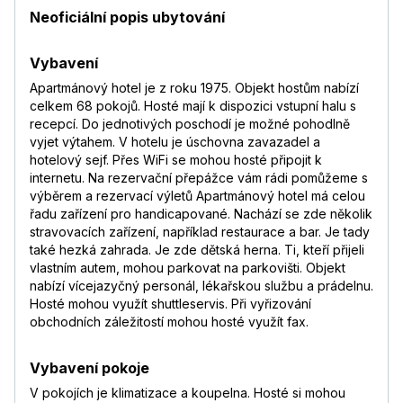
Neoficiální popis ubytování
Vybavení
Apartmánový hotel je z roku 1975. Objekt hostům nabízí
celkem 68 pokojů. Hosté mají k dispozici vstupní halu s
recepcí. Do jednotivých poschodí je možné pohodlně
vyjet výtahem. V hotelu je úschovna zavazadel a
hotelový sejf. Přes WiFi se mohou hosté připojit k
internetu. Na rezervační přepážce vám rádi pomůžeme s
výběrem a rezervací výletů Apartmánový hotel má celou
řadu zařízení pro handicapované. Nachází se zde několik
stravovacích zařízení, například restaurace a bar. Je tady
také hezká zahrada. Je zde dětská herna. Ti, kteří přijeli
vlastním autem, mohou parkovat na parkovišti. Objekt
nabízí vícejazyčný personál, lékařskou službu a prádelnu.
Hosté mohou využít shuttleservis. Při vyřizování
obchodních záležitostí mohou hosté využít fax.
Vybavení pokoje
V pokojích je klimatizace a koupelna. Hosté si mohou