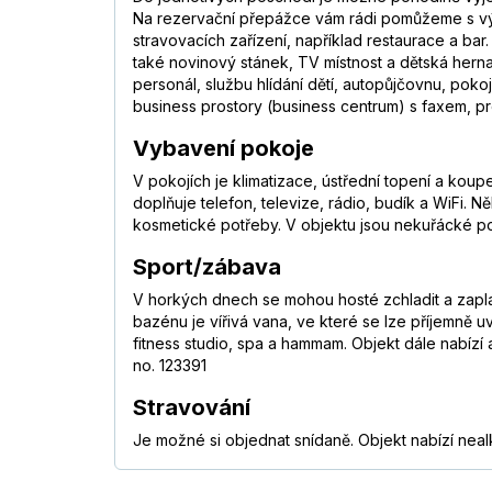
Na rezervační přepážce vám rádi pomůžeme s výb
stravovacích zařízení, například restaurace a b
také novinový stánek, TV místnost a dětská herna.
personál, službu hlídání dětí, autopůjčovnu, pokoj
business prostory (business centrum) s faxem, p
Vybavení pokoje
V pokojích je klimatizace, ústřední topení a koup
doplňuje telefon, televize, rádio, budík a WiFi.
kosmetické potřeby. V objektu jsou nekuřácké p
Sport/zábava
V horkých dnech se mohou hosté zchladit a zapla
bazénu je vířivá vana, ve které se lze příjemně uvo
fitness studio, spa a hammam. Objekt dále nabízí
no. 123391
Stravování
Je možné si objednat snídaně. Objekt nabízí neal