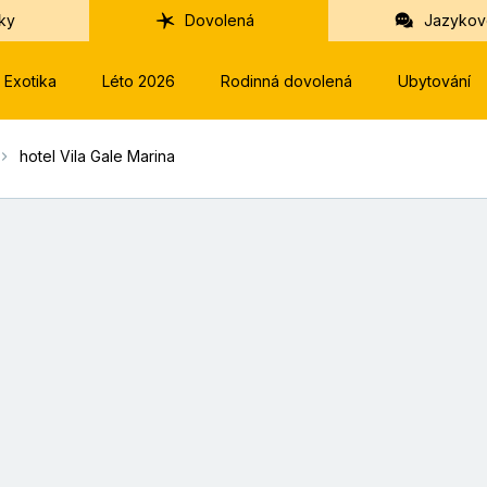
ky
Dovolená
Jazykov
Exotika
Léto 2026
Rodinná dovolená
Ubytování
hotel Vila Gale Marina