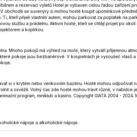
ěrem a rezervací výletů Hotel je vybaven celou řadou zařízení pr
ar. V obchodě se suvenýry si mohou hosté koupit upomínkové předmě
 Ti, kteří přijeli vlastním autem, mohou parkovat za poplatek na par
ovou službu a prádelnu. Aktivní hosté, kteří se chtějí projet po okolí
rojektorem a kopírkou.
elna. Mnoho pokojů má výhled na moře, který vytváří příjemnou atmos
 Některé pokoje jsou bezbariérové. V koupelnách je vysoušeč vlasů a
okoje.
vat si v krytém nebo venkovním bazénu. Hosté mohou odpočívat na s
lnit a osvěžit. Volný čas zde hosté mohou trávit různě, v nabídce je n
 animační program, miniklub a kasino. Copyright GIATA 2004 - 2024. M
koholické nápoje a alkoholické nápoje.