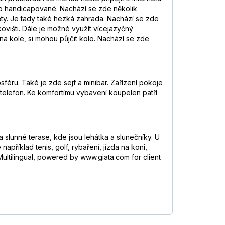
o handicapované. Nachází se zde několik
ty. Je tady také hezká zahrada. Nachází se zde
kovišti. Dále je možné využít vícejazyčný
 na kole, si mohou půjčit kolo. Nachází se zde
féru. Také je zde sejf a minibar. Zařízení pokoje
 telefon. Ke komfortímu vybavení koupelen patří
lunné terase, kde jsou lehátka a slunečníky. U
apříklad tenis, golf, rybaření, jízda na koni,
ultilingual, powered by www.giata.com for client