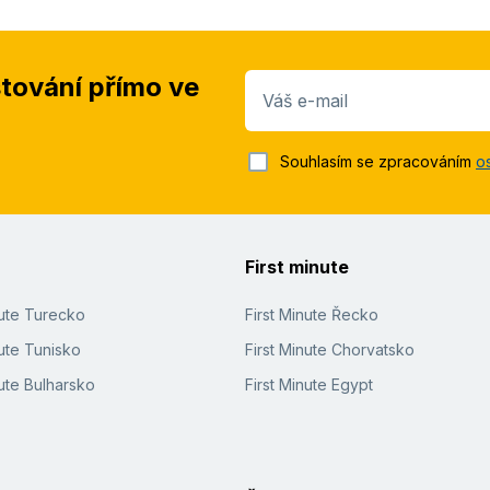
stování přímo ve
Váš e-mail
Souhlasím se zpracováním
o
First minute
nute Turecko
First Minute Řecko
ute Tunisko
First Minute Chorvatsko
ute Bulharsko
First Minute Egypt