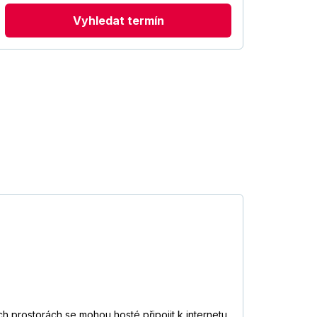
Vyhledat termín
 prostorách se mohou hosté připojit k internetu.