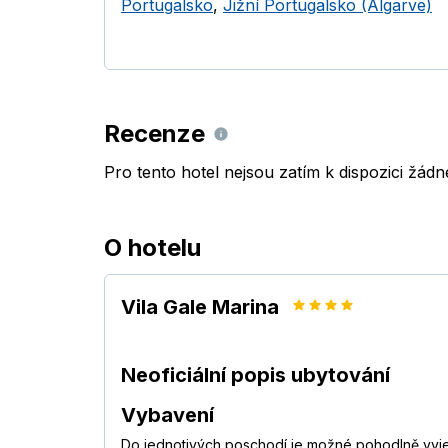
Portugalsko
,
Jižní Portugalsko (Algarve)
Recenze
Pro tento hotel nejsou zatím k dispozici žád
O hotelu
Vila Gale Marina
Neoficiální popis ubytování
Vybavení
Do jednotivých poschodí je možné pohodlně vyjet