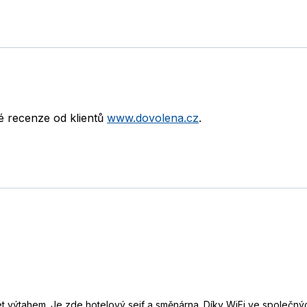
né recenze od klientů
www.dovolena.cz
.
 výtahem. Je zde hotelový sejf a směnárna. Díky WiFi ve společných