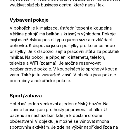
využívat služeb business centra, které nabízí fax.
Vybavení pokoje
V pokojích je klimatizace, ústřední topení a koupelna.
Většina pokojů má balkón s krásným výhledem. Pokoje
mají manželskou postel typu queen size a rozkládací
pohovku. K dispozici jsou i postýlky pro kojence nebo
přistýlky. Je k dispozici sejf a pracovní stůl a za poplatek
minibar. Na pokoji je připojení k internetu, telefon,
televize a WiFi (zdarma). Je možné rezervovat
bezbariérové pokoje. V koupelnách je sprchový kout a
vana. Také je tu vysoušeč vlasů. V objektu jsou pokoje
pro rodiny a nekuřácké pokoje.
Sport/zábava
Hotel má jeden venkovní a jeden dětský bazén. Na
slunné terase jsou pro hosty připravena lehátka. U
bazénu se nachází bar, kde je k dostání drobné
občerstvení. V objektu je možné se věnovat mnoha
sportovním aktivitám. Je zde na výběr například jízda na