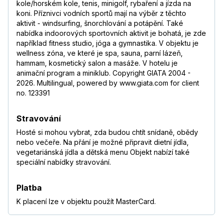
kole/horském kole, tenis, minigolf, rybaření a jízda na
koni. Příznivci vodních sportů mají na výběr z těchto
aktivit - windsurfing, šnorchlování a potápění. Také
nabídka indoorových sportovních aktivit je bohatá, je zde
například fitness studio, jóga a gymnastika. V objektu je
wellness zóna, ve které je spa, sauna, parní lázeň,
hammam, kosmetický salon a masáže. V hotelu je
animační program a miniklub. Copyright GIATA 2004 -
2026. Multilingual, powered by www.giata.com for client
no. 123391
Stravování
Hosté si mohou vybrat, zda budou chtít snídaně, obědy
nebo večeře. Na přání je možné připravit dietní jídla,
vegetariánská jídla a dětská menu Objekt nabízí také
speciální nabídky stravování.
Platba
K placení lze v objektu použít MasterCard.