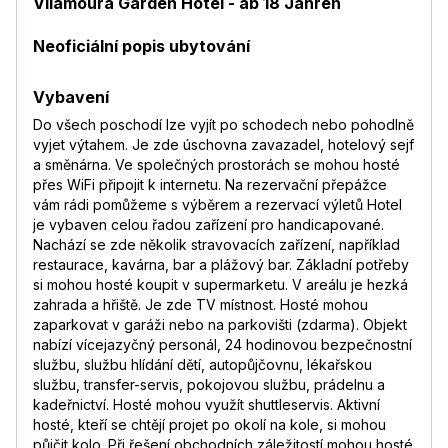
Vilamoura Garden Hotel - ab 18 Jahren
Neoficiální popis ubytování
Vybavení
Do všech poschodí lze vyjít po schodech nebo pohodlně
vyjet výtahem. Je zde úschovna zavazadel, hotelový sejf
a směnárna. Ve společných prostorách se mohou hosté
přes WiFi připojit k internetu. Na rezervační přepážce
vám rádi pomůžeme s výběrem a rezervací výletů Hotel
je vybaven celou řadou zařízení pro handicapované.
Nachází se zde několik stravovacích zařízení, například
restaurace, kavárna, bar a plážový bar. Základní potřeby
si mohou hosté koupit v supermarketu. V areálu je hezká
zahrada a hřiště. Je zde TV místnost. Hosté mohou
zaparkovat v garáži nebo na parkovišti (zdarma). Objekt
nabízí vícejazyčný personál, 24 hodinovou bezpečnostní
službu, službu hlídání dětí, autopůjčovnu, lékařskou
službu, transfer-servis, pokojovou službu, prádelnu a
kadeřnictví. Hosté mohou využít shuttleservis. Aktivní
hosté, kteří se chtějí projet po okolí na kole, si mohou
půjčit kolo. Při řešení obchodních záležitostí mohou hosté