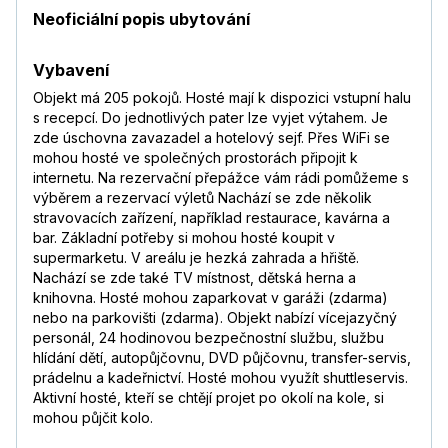
Neoficiální popis ubytování
Vybavení
Objekt má 205 pokojů. Hosté mají k dispozici vstupní halu
s recepcí. Do jednotlivých pater lze vyjet výtahem. Je
zde úschovna zavazadel a hotelový sejf. Přes WiFi se
mohou hosté ve společných prostorách připojit k
internetu. Na rezervační přepážce vám rádi pomůžeme s
výběrem a rezervací výletů Nachází se zde několik
stravovacích zařízení, například restaurace, kavárna a
bar. Základní potřeby si mohou hosté koupit v
supermarketu. V areálu je hezká zahrada a hřiště.
Nachází se zde také TV místnost, dětská herna a
knihovna. Hosté mohou zaparkovat v garáži (zdarma)
nebo na parkovišti (zdarma). Objekt nabízí vícejazyčný
personál, 24 hodinovou bezpečnostní službu, službu
hlídání dětí, autopůjčovnu, DVD půjčovnu, transfer-servis,
prádelnu a kadeřnictví. Hosté mohou využít shuttleservis.
Aktivní hosté, kteří se chtějí projet po okolí na kole, si
mohou půjčit kolo.