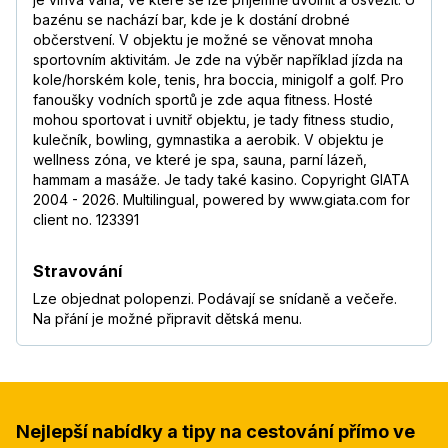
bazénu se nachází bar, kde je k dostání drobné
občerstvení. V objektu je možné se věnovat mnoha
sportovním aktivitám. Je zde na výběr například jízda na
kole/horském kole, tenis, hra boccia, minigolf a golf. Pro
fanoušky vodních sportů je zde aqua fitness. Hosté
mohou sportovat i uvnitř objektu, je tady fitness studio,
kulečník, bowling, gymnastika a aerobik. V objektu je
wellness zóna, ve které je spa, sauna, parní lázeň,
hammam a masáže. Je tady také kasino. Copyright GIATA
2004 - 2026. Multilingual, powered by www.giata.com for
client no. 123391
Stravování
Lze objednat polopenzi. Podávají se snídaně a večeře.
Na přání je možné připravit dětská menu.
Nejlepší nabídky a tipy na cestování přímo ve