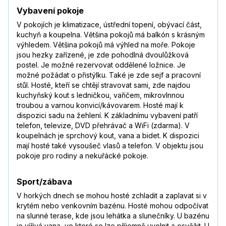
Vybavení pokoje
V pokojích je klimatizace, ústřední topení, obývací část,
kuchyň a koupelna. Většina pokojů má balkón s krásným
výhledem. Většina pokojů má výhled na moře. Pokoje
jsou hezky zařízené, je zde pohodlná dvoulůžková
postel. Je možné rezervovat oddělené ložnice. Je
možné požádat o přistýlku. Také je zde sejf a pracovní
stůl. Hosté, kteří se chtějí stravovat sami, zde najdou
kuchyňský kout s ledničkou, vařičem, mikrovlnnou
troubou a varnou konvicí/kávovarem. Hosté mají k
dispozici sadu na žehlení. K základnímu vybavení patří
telefon, televize, DVD přehrávač a WiFi (zdarma). V
koupelnách je sprchový kout, vana a bidet. K dispozici
mají hosté také vysoušeč vlasů a telefon. V objektu jsou
pokoje pro rodiny a nekuřácké pokoje.
Sport/zábava
V horkých dnech se mohou hosté zchladit a zaplavat si v
krytém nebo venkovním bazénu. Hosté mohou odpočívat
na slunné terase, kde jsou lehátka a slunečníky. U bazénu
je vířivá vana, ve které se lze příjemně uvolnit a osvěžit. U