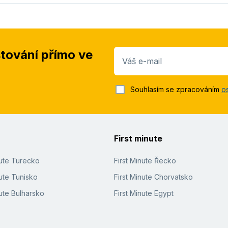
stování přímo ve
Váš e-mail
Souhlasím se zpracováním
o
First minute
nute Turecko
First Minute Řecko
ute Tunisko
First Minute Chorvatsko
ute Bulharsko
First Minute Egypt