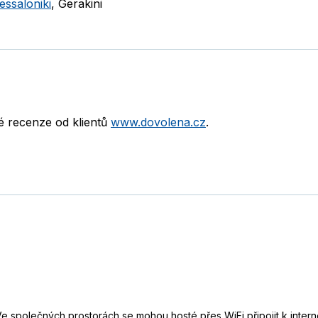
essaloniki
,
Gerakini
né recenze od klientů
www.dovolena.cz
.
 Ve společných prostorách se mohou hosté přes WiFi připojit k int