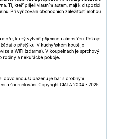
Ti, kteří přijeli vlastním autem, mají k dispozici
elnu. Při vyřizování obchodních záležitostí mohou
 moře, který vytváří příjemnou atmosféru. Pokoje
ádat o přistýlku. V kuchyňském koutě je
televize a WiFi (zdarma). V koupelnách je sprchový
ro rodiny a nekuřácké pokoje.
 si dovolenou. U bazénu je bar s drobným
ření a šnorchlování. Copyright GIATA 2004 - 2025.