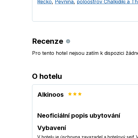
Řecko
,
Pevnina
,
poloostrov Chalkidiki a Th
Recenze
Pro tento hotel nejsou zatím k dispozici žád
O hotelu
Alkinoos
Neoficiální popis ubytování
Vybavení
V hotelu je úschovna zavazadel a hotelový sejf.