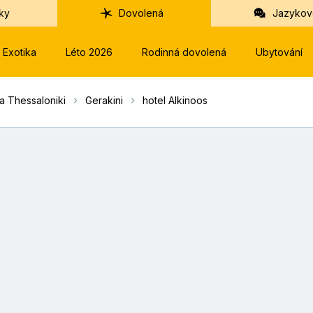
ky
Dovolená
Jazykov
Exotika
Léto 2026
Rodinná dovolená
Ubytování
 a Thessaloniki
Gerakini
hotel Alkinoos