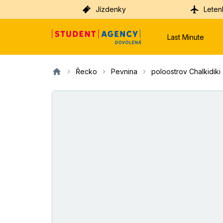
Jízdenky
Leten
Last Minute
Řecko
Pevnina
poloostrov Chalkidiki