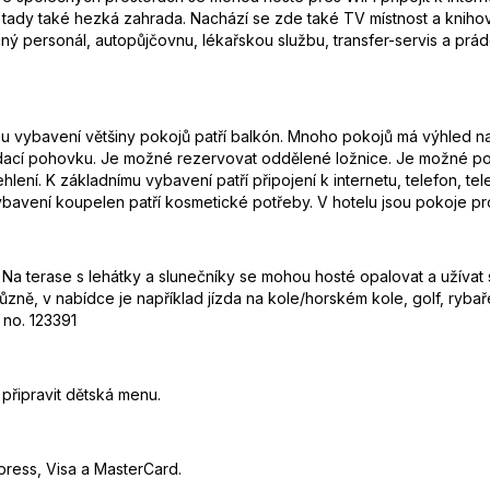
tady také hezká zahrada. Nachází se zde také TV místnost a knihovna. 
ný personál, autopůjčovnu, lékařskou službu, transfer-servis a prád
mu vybavení většiny pokojů patří balkón. Mnoho pokojů má výhled na
ádací pohovku. Je možné rezervovat oddělené ložnice. Je možné pož
ehlení. K základnímu vybavení patří připojení k internetu, telefon, 
vybavení koupelen patří kosmetické potřeby. V hotelu jsou pokoje p
Na terase s lehátky a slunečníky se mohou hosté opalovat a užívat
ůzně, v nabídce je například jízda na kole/horském kole, golf, ryba
 no. 123391
připravit dětská menu.
press, Visa a MasterCard.