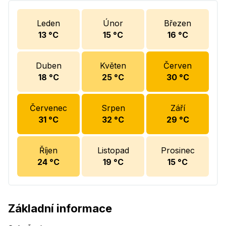
Leden
Únor
Březen
13
°C
15
°C
16
°C
Duben
Květen
Červen
18
°C
25
°C
30
°C
Červenec
Srpen
Září
31
°C
32
°C
29
°C
Říjen
Listopad
Prosinec
24
°C
19
°C
15
°C
Základní informace