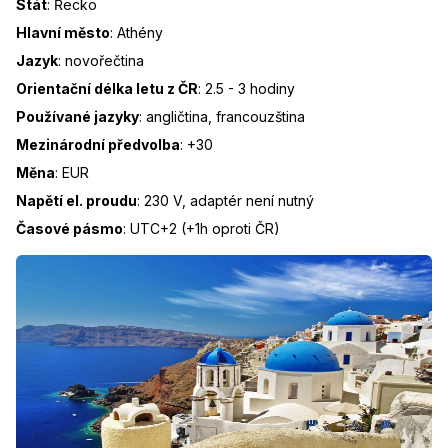
Stát
:
Řecko
Hlavní město
:
Athény
Jazyk
:
novořečtina
Orientační délka letu z ČR
:
2.5 - 3 hodiny
Používané jazyky
:
angličtina, francouzština
Mezinárodní předvolba
:
+30
Měna
:
EUR
Napětí el. proudu
:
230 V, adaptér není nutný
Časové pásmo
:
UTC+2 (+1h oproti ČR)