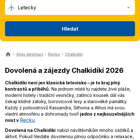
Letecky
Hledat
Atlas destinací
Řecko
Chalkidiki
Dovolená a zájezdy Chalkidiki 2026
Chalkidiki není jen klasické letovisko – je to kraj plný
kontrastů a příběhů.
Na jednom místě tu najdete živé pláže,
moderní hotely i tradiční vesničky, zatímco kousek dál vás
čekají klidné zátoky, borovicové lesy a starověké památky.
Každý z poloostrovů Kassandra, Sithonia a Athos má svou
vlastní atmosféru a dohromady tvoří
jedno z nejkouzelnějších
Řecku
míst v
.
Dovolená na Chalkidiki
nabízí návštěvníkům mnoho zážitků a
aktivit. Pokud hledáte dovolenou plnou odpočinku a relaxace,