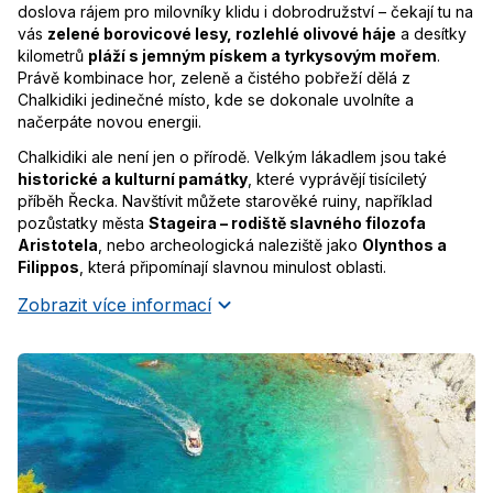
doslova rájem pro milovníky klidu i dobrodružství – čekají tu na
vás
zelené borovicové lesy, rozlehlé olivové háje
a desítky
kilometrů
pláží s jemným pískem a tyrkysovým mořem
.
Právě kombinace hor, zeleně a čistého pobřeží dělá z
Chalkidiki jedinečné místo, kde se dokonale uvolníte a
načerpáte novou energii.
Chalkidiki ale není jen o přírodě. Velkým lákadlem jsou také
historické a kulturní památky
, které vyprávějí tisíciletý
příběh Řecka. Navštívit můžete starověké ruiny, například
pozůstatky města
Stageira – rodiště slavného filozofa
Aristotela
, nebo archeologická naleziště jako
Olynthos a
Filippos
, která připomínají slavnou minulost oblasti.
Zobrazit více informací