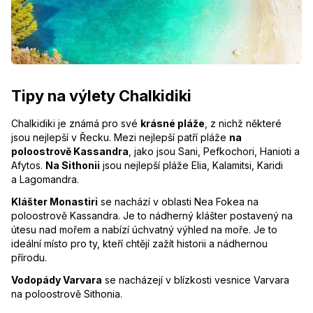
Tipy na výlety Chalkidiki
Chalkidiki je známá pro své
krásné pláže
, z nichž některé
jsou nejlepší v Řecku. Mezi nejlepší patří pláže
na
poloostrově Kassandra
, jako jsou Sani, Pefkochori, Hanioti a
Afytos.
Na Sithonii
jsou nejlepší pláže Elia, Kalamitsi, Karidi
a Lagomandra.
Klášter Monastiri
se nachází v oblasti Nea Fokea na
poloostrově Kassandra. Je to nádherný klášter postavený na
útesu nad mořem a nabízí úchvatný výhled na moře. Je to
ideální místo pro ty, kteří chtějí zažít historii a nádhernou
přírodu.
Vodopády Varvara
se nacházejí v blízkosti vesnice Varvara
na poloostrově Sithonia.