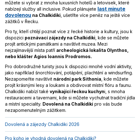
můžete si vybrat z mnoha luxusních hotelů a letovisek, které
last minute
nabízejí služby all inclusive. Pokud plánujete
dovolenou
na Chalkidiki
, ušetříte více peněz na ještě více
zážitků v Řecku.
Pro ty, kteří chtějí poznat více z řecké historie a kultury, jsou k
dispozici
poznávací zájezdy na Chalkidiki
, kde se můžete
projít antickými památkami a navštívit muzea. Mezi
nejzajímavější místa patří
archeologická lokalita Olynthos,
nebo klášter Agios Ioannis Prodromos.
Pro dobrodružné turisty jsou k dispozici mnohé vodní aktivity,
jako například šnorchlování, potápění, plachtění a windsurfing.
Nezapomeňte navštívit
národní park Sithonia
, kde můžete
projít krásnými lesy a loukami a obdivovat místní flóru a faunu.
Chalkidiki nabízí také
vynikající řeckou kuchyn
i, s mnoha
restauracemi a tavernami, kde si můžete vychutnat tradiční jídla
a místní speciality.
Dovolená na Chalkidiki
pro vás bude
nezapomenutelným zážitkem.
Dovolená a zájezdy Chalkidiki 2026
Pro koho je vhodná dovolená na Chalkidiki?