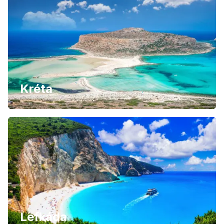
Kréta
Lefkáda