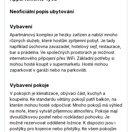
Neoficiální popis ubytování
Vybavení
Apartmánový komplex je hezky zařízen a nabízí mnoho
různých služeb, které hostům zpříjemní pobyt. Je tady
například úschovna zavazadel, hotelový sejf, restaurace,
bar a prádelna. Ve společných prostorách je možnost
internetového připojení přes WiFi. Základní potřeby si
mohou hosté koupit v supermarketu. Hosté mohou
zaparkovat v garáži nebo na parkovišti.
Vybavení pokoje
V pokojích je klimatizace, obývací část, kuchyň a
koupelna. Ke standardu většiny pokojů patří balkón, na
kterém mohou hosté odpočívat. Mnoho pokojů má výhled
na moře, který vytváří příjemnou atmosféru. Pokoje mají
dvoulůžkovou postel nebo rozkládací pohovku. Je
možné rezervovat oddělené ložnice. K dispozici jsou i
postýlky pro kojence nebo přistýlky. Ke všem pokojům