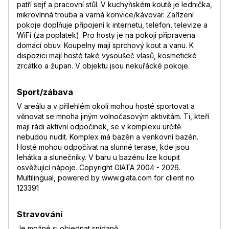
patří sejf a pracovní stůl. V kuchyňském koutě je lednička,
mikrovlnná trouba a varná konvice/kávovar. Zařízení
pokoje doplňuje připojení k internetu, telefon, televize a
WiFi (za poplatek). Pro hosty je na pokoji připravena
domácí obuv. Koupelny mají sprchový kout a vanu. K
dispozici mají hosté také vysoušeč vlasů, kosmetické
zrcátko a župan. V objektu jsou nekuřácké pokoje.
Sport/zábava
V areálu a v přilehlém okolí mohou hosté sportovat a
věnovat se mnoha jiným volnočasovým aktivitám. Ti, kteří
mají rádi aktivní odpočinek, se v komplexu určitě
nebudou nudit. Komplex má bazén a venkovní bazén.
Hosté mohou odpočívat na slunné terase, kde jsou
lehátka a slunečníky. V baru u bazénu lze koupit
osvěžující nápoje. Copyright GIATA 2004 - 2026.
Multilingual, powered by www.giata.com for client no.
123391
Stravování
Je možné si objednat snídaně.