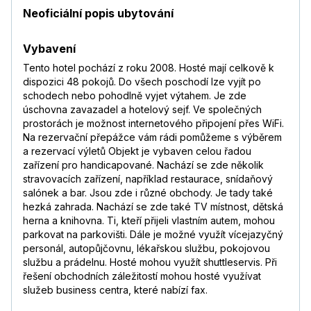
Neoficiální popis ubytování
Vybavení
Tento hotel pochází z roku 2008. Hosté mají celkově k
dispozici 48 pokojů. Do všech poschodí lze vyjít po
schodech nebo pohodlně vyjet výtahem. Je zde
úschovna zavazadel a hotelový sejf. Ve společných
prostorách je možnost internetového připojení přes WiFi.
Na rezervační přepážce vám rádi pomůžeme s výběrem
a rezervací výletů Objekt je vybaven celou řadou
zařízení pro handicapované. Nachází se zde několik
stravovacích zařízení, například restaurace, snídaňový
salónek a bar. Jsou zde i různé obchody. Je tady také
hezká zahrada. Nachází se zde také TV místnost, dětská
herna a knihovna. Ti, kteří přijeli vlastním autem, mohou
parkovat na parkovišti. Dále je možné využít vícejazyčný
personál, autopůjčovnu, lékařskou službu, pokojovou
službu a prádelnu. Hosté mohou využít shuttleservis. Při
řešení obchodních záležitostí mohou hosté využívat
služeb business centra, které nabízí fax.