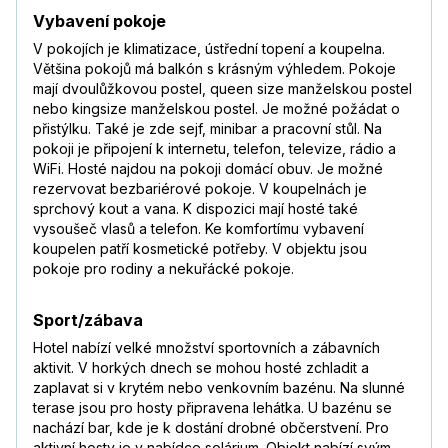
Vybavení pokoje
V pokojích je klimatizace, ústřední topení a koupelna.
Většina pokojů má balkón s krásným výhledem. Pokoje
mají dvoulůžkovou postel, queen size manželskou postel
nebo kingsize manželskou postel. Je možné požádat o
přistýlku. Také je zde sejf, minibar a pracovní stůl. Na
pokoji je připojení k internetu, telefon, televize, rádio a
WiFi. Hosté najdou na pokoji domácí obuv. Je možné
rezervovat bezbariérové pokoje. V koupelnách je
sprchový kout a vana. K dispozici mají hosté také
vysoušeč vlasů a telefon. Ke komfortímu vybavení
koupelen patří kosmetické potřeby. V objektu jsou
pokoje pro rodiny a nekuřácké pokoje.
Sport/zábava
Hotel nabízí velké množství sportovních a zábavních
aktivit. V horkých dnech se mohou hosté zchladit a
zaplavat si v krytém nebo venkovním bazénu. Na slunné
terase jsou pro hosty připravena lehátka. U bazénu se
nachází bar, kde je k dostání drobné občerstvení. Pro
aktivní hosty je v nabídce solárium. Objekt nabízí svým