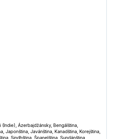
i (Indie), Ázerbajdžánsky, Bengálština,
a, Japonština, Javánština, Kanadština, Korejština,
ština, Sindhština, Španelština, Sundánština,