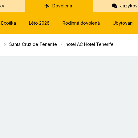
ky
Dovolená
Jazykov
Exotika
Léto 2026
Rodinná dovolená
Ubytování
e
Santa Cruz de Tenerife
hotel AC Hotel Tenerife