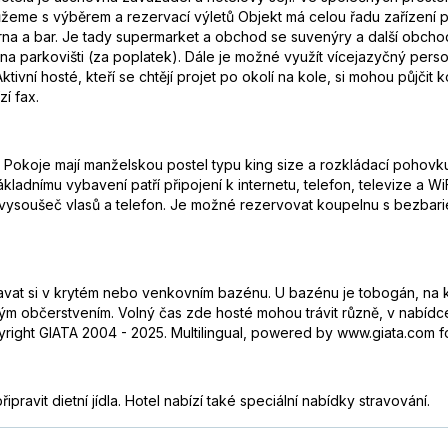
ůžeme s výběrem a rezervací výletů Objekt má celou řadu zařízení 
várna a bar. Je tady supermarket a obchod se suvenýry a další obch
na parkovišti (za poplatek). Dále je možné využít vícejazyčný pers
ivní hosté, kteří se chtějí projet po okolí na kole, si mohou půjčit 
í fax.
. Pokoje mají manželskou postel typu king size a rozkládací pohovku
 základnímu vybavení patří připojení k internetu, telefon, televize a
é vysoušeč vlasů a telefon. Je možné rezervovat koupelnu s bezbar
vat si v krytém nebo venkovním bazénu. U bazénu je tobogán, na kt
m občerstvením. Volný čas zde hosté mohou trávit různě, v nabídce j
yright GIATA 2004 - 2025. Multilingual, powered by www.giata.com fo
pravit dietní jídla. Hotel nabízí také speciální nabídky stravování.