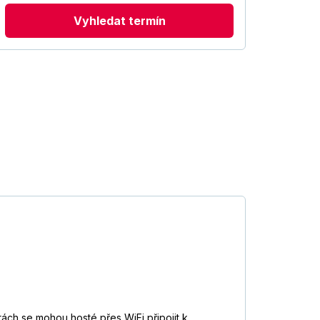
Vyhledat termín
ách se mohou hosté přes WiFi připojit k