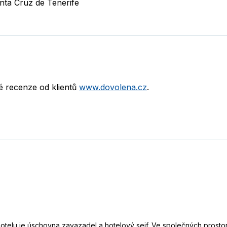
nta Cruz de Tenerife
né recenze od klientů
www.dovolena.cz
.
otelu je úschovna zavazadel a hotelový sejf. Ve společných prostor