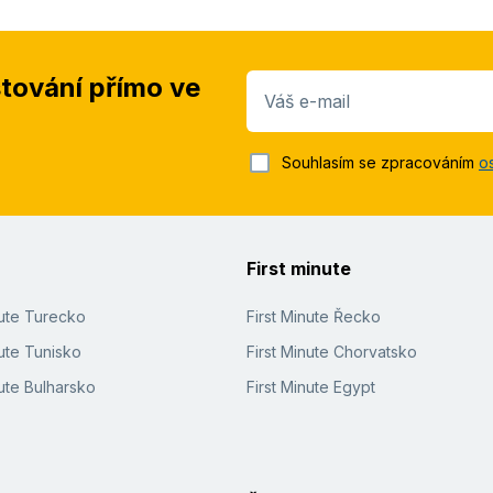
stování přímo ve
Váš e-mail
Souhlasím se zpracováním
o
First minute
nute Turecko
First Minute Řecko
ute Tunisko
First Minute Chorvatsko
ute Bulharsko
First Minute Egypt