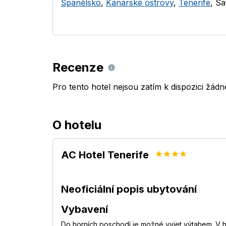
Španělsko
,
Kanárské ostrovy
,
Tenerife
,
Sa
Recenze
Pro tento hotel nejsou zatím k dispozici žád
O hotelu
AC Hotel Tenerife
Neoficiální popis ubytování
Vybavení
Do horních poschodí je možné vyjet výtahem. V h