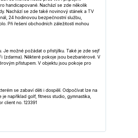
pro handicapované. Nachází se zde několik
ody. Nachází se zde také novinový stánek a TV
onál, 24 hodinovou bezpečnostní službu,
kolo. Při řešení obchodních záležitostí mohou
. Je možné požádat o přistýlku. Také je zde sejf
 WiFi (zdarma). Některé pokoje jsou bezbariérové. V
iérovým přístupem. V objektu jsou pokoje pro
erém se zabaví děti i dospělí. Odpočívat lze na
e například golf, fitness studio, gymnastika,
r client no. 123391