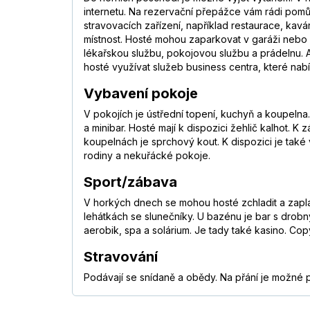
internetu. Na rezervační přepážce vám rádi pom
stravovacích zařízení, například restaurace, ka
místnost. Hosté mohou zaparkovat v garáži nebo 
lékařskou službu, pokojovou službu a prádelnu. Akt
hosté využívat služeb business centra, které nabíz
Vybavení pokoje
V pokojích je ústřední topení, kuchyň a koupelna
a minibar. Hosté mají k dispozici žehlič kalhot. K
koupelnách je sprchový kout. K dispozici je tak
rodiny a nekuřácké pokoje.
Sport/zábava
V horkých dnech se mohou hosté zchladit a zapla
lehátkách se slunečníky. U bazénu je bar s drobný
aerobik, spa a solárium. Je tady také kasino. Cop
Stravování
Podávají se snídaně a obědy. Na přání je možné při