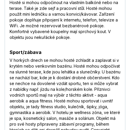
Hosté si mohou odpočinout na vlastním balkóně nebo na
terase. Také je zde sejf a pracovní stůl. Hosté mohou
použít mini ledničku a varnou konvici/kávovar. Zařízení
pokoje doplňuje připojení k internetu, telefon, televize a
WiFi. Je možné rezervovat bezbariérové pokoje.
Komfortně vybavené koupelny mají sprchový kout. V
objektu jsou nekuřácké pokoje.
Sport/zábava
V horkých dnech se mohou hosté zchladit a zaplavat si v
krytém nebo venkovním bazénu. Hosté mohou odpočívat
na slunné terase, kde jsou lehátka a slunečníky. U bazénu
se nachází bar, kde je k dostání drobné občerstvení. Kdo
se nechce na dovolené vzdát sportu, ten si může vybrat
z nabídky např. jízdu na kole/horském kole. Příznivci
vodních sportů mají na výběr z těchto aktivit - aqua
aerobik a aqua fitness. Hosté mohou sportovat i uvnitř
objektu, je tady fitness studio, kulečník, šipky, jóga,
gymnastika a aerobik. V hotelu je wellness zóna, ve které
je spa, kosmetický salon, masáže a solárium. Objekt má
pro své hosty připraveny zábavní programy, během
kterých se děti ani dospělí nebudou nudit. Copyright