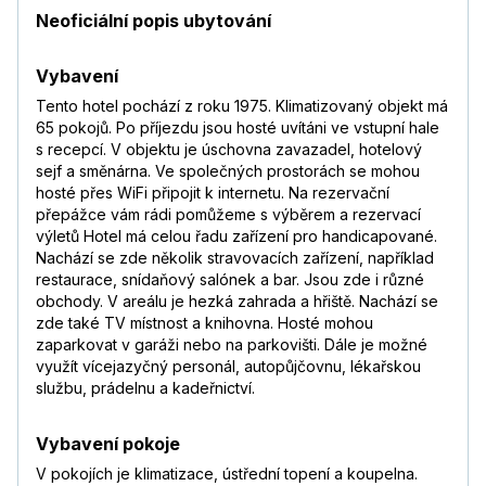
Neoficiální popis ubytování
Vybavení
Tento hotel pochází z roku 1975. Klimatizovaný objekt má
65 pokojů. Po příjezdu jsou hosté uvítáni ve vstupní hale
s recepcí. V objektu je úschovna zavazadel, hotelový
sejf a směnárna. Ve společných prostorách se mohou
hosté přes WiFi připojit k internetu. Na rezervační
přepážce vám rádi pomůžeme s výběrem a rezervací
výletů Hotel má celou řadu zařízení pro handicapované.
Nachází se zde několik stravovacích zařízení, například
restaurace, snídaňový salónek a bar. Jsou zde i různé
obchody. V areálu je hezká zahrada a hřiště. Nachází se
zde také TV místnost a knihovna. Hosté mohou
zaparkovat v garáži nebo na parkovišti. Dále je možné
využít vícejazyčný personál, autopůjčovnu, lékařskou
službu, prádelnu a kadeřnictví.
Vybavení pokoje
V pokojích je klimatizace, ústřední topení a koupelna.