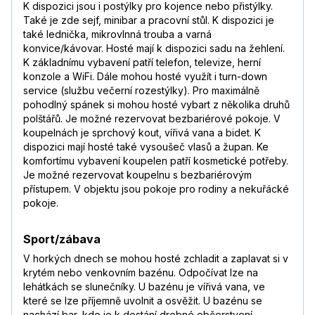
K dispozici jsou i postýlky pro kojence nebo přistýlky.
Také je zde sejf, minibar a pracovní stůl. K dispozici je
také lednička, mikrovlnná trouba a varná
konvice/kávovar. Hosté mají k dispozici sadu na žehlení.
K základnímu vybavení patří telefon, televize, herní
konzole a WiFi. Dále mohou hosté využít i turn-down
service (službu večerní rozestýlky). Pro maximálně
pohodlný spánek si mohou hosté vybart z několika druhů
polštářů. Je možné rezervovat bezbariérové pokoje. V
koupelnách je sprchový kout, vířivá vana a bidet. K
dispozici mají hosté také vysoušeč vlasů a župan. Ke
komfortímu vybavení koupelen patří kosmetické potřeby.
Je možné rezervovat koupelnu s bezbariérovým
přístupem. V objektu jsou pokoje pro rodiny a nekuřácké
pokoje.
Sport/zábava
V horkých dnech se mohou hosté zchladit a zaplavat si v
krytém nebo venkovním bazénu. Odpočívat lze na
lehátkách se slunečníky. U bazénu je vířivá vana, ve
které se lze příjemně uvolnit a osvěžit. U bazénu se
nachází bar, kde je k dostání drobné občerstvení.