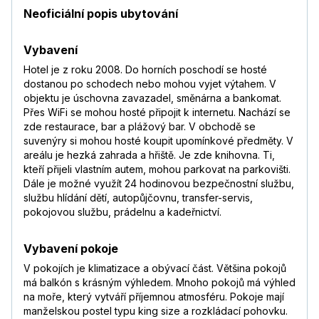
Neoficiální popis ubytování
Vybavení
Hotel je z roku 2008. Do horních poschodí se hosté
dostanou po schodech nebo mohou vyjet výtahem. V
objektu je úschovna zavazadel, směnárna a bankomat.
Přes WiFi se mohou hosté připojit k internetu. Nachází se
zde restaurace, bar a plážový bar. V obchodě se
suvenýry si mohou hosté koupit upomínkové předměty. V
areálu je hezká zahrada a hřiště. Je zde knihovna. Ti,
kteří přijeli vlastním autem, mohou parkovat na parkovišti.
Dále je možné využít 24 hodinovou bezpečnostní službu,
službu hlídání dětí, autopůjčovnu, transfer-servis,
pokojovou službu, prádelnu a kadeřnictví.
Vybavení pokoje
V pokojích je klimatizace a obývací část. Většina pokojů
má balkón s krásným výhledem. Mnoho pokojů má výhled
na moře, který vytváří příjemnou atmosféru. Pokoje mají
manželskou postel typu king size a rozkládací pohovku.