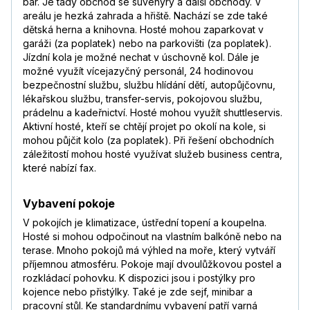
bar. Je tady obchod se suvenýry a další obchody. V
areálu je hezká zahrada a hřiště. Nachází se zde také
dětská herna a knihovna. Hosté mohou zaparkovat v
garáži (za poplatek) nebo na parkovišti (za poplatek).
Jízdní kola je možné nechat v úschovně kol. Dále je
možné využít vícejazyčný personál, 24 hodinovou
bezpečnostní službu, službu hlídání dětí, autopůjčovnu,
lékařskou službu, transfer-servis, pokojovou službu,
prádelnu a kadeřnictví. Hosté mohou využít shuttleservis.
Aktivní hosté, kteří se chtějí projet po okolí na kole, si
mohou půjčit kolo (za poplatek). Při řešení obchodních
záležitostí mohou hosté využívat služeb business centra,
které nabízí fax.
Vybavení pokoje
V pokojích je klimatizace, ústřední topení a koupelna.
Hosté si mohou odpočinout na vlastním balkóně nebo na
terase. Mnoho pokojů má výhled na moře, který vytváří
příjemnou atmosféru. Pokoje mají dvoulůžkovou postel a
rozkládací pohovku. K dispozici jsou i postýlky pro
kojence nebo přistýlky. Také je zde sejf, minibar a
pracovní stůl. Ke standardnímu vybavení patří varná