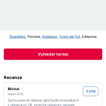
Španělsko
,
Pevnina
,
Andalusie
,
Costa del Sol
,
Estepona
Vyhledat termín
Recenze
Míchal
7,7
/
10
srpen 2018
Zprvu jsem se obával, jaká bude komunikace
s německou CK, protože německy neumím,