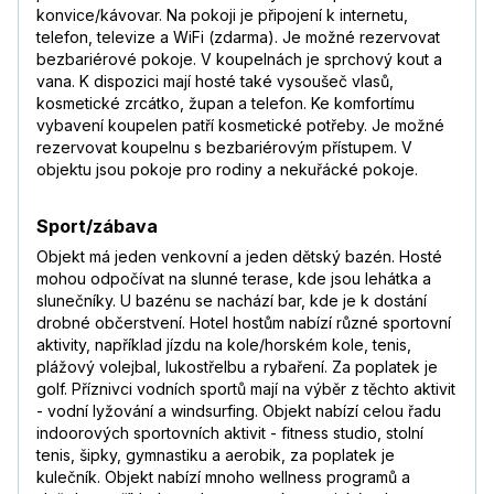
konvice/kávovar. Na pokoji je připojení k internetu,
telefon, televize a WiFi (zdarma). Je možné rezervovat
bezbariérové pokoje. V koupelnách je sprchový kout a
vana. K dispozici mají hosté také vysoušeč vlasů,
kosmetické zrcátko, župan a telefon. Ke komfortímu
vybavení koupelen patří kosmetické potřeby. Je možné
rezervovat koupelnu s bezbariérovým přístupem. V
objektu jsou pokoje pro rodiny a nekuřácké pokoje.
Sport/zábava
Objekt má jeden venkovní a jeden dětský bazén. Hosté
mohou odpočívat na slunné terase, kde jsou lehátka a
slunečníky. U bazénu se nachází bar, kde je k dostání
drobné občerstvení. Hotel hostům nabízí různé sportovní
aktivity, například jízdu na kole/horském kole, tenis,
plážový volejbal, lukostřelbu a rybaření. Za poplatek je
golf. Příznivci vodních sportů mají na výběr z těchto aktivit
- vodní lyžování a windsurfing. Objekt nabízí celou řadu
indoorových sportovních aktivit - fitness studio, stolní
tenis, šipky, gymnastiku a aerobik, za poplatek je
kulečník. Objekt nabízí mnoho wellness programů a