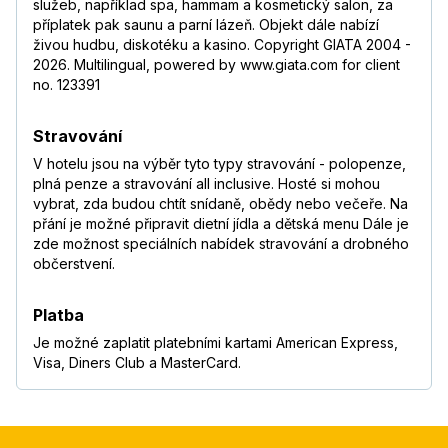
služeb, například spa, hammam a kosmetický salon, za
příplatek pak saunu a parní lázeň. Objekt dále nabízí
živou hudbu, diskotéku a kasino. Copyright GIATA 2004 -
2026. Multilingual, powered by www.giata.com for client
no. 123391
Stravování
V hotelu jsou na výběr tyto typy stravování - polopenze,
plná penze a stravování all inclusive. Hosté si mohou
vybrat, zda budou chtít snídaně, obědy nebo večeře. Na
přání je možné připravit dietní jídla a dětská menu Dále je
zde možnost speciálních nabídek stravování a drobného
občerstvení.
Platba
Je možné zaplatit platebními kartami American Express,
Visa, Diners Club a MasterCard.