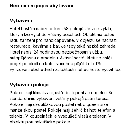
Neoficiální popis ubytování
Vybavení
Hotel hostům nabízí celkem 58 pokojů. Je zde výtah,
kterým lze vyjet do většiny poschodí. Objekt má celou
řadu zařízení pro handicapované. V objektu se nachází
restaurace, kavárna a bar. Je tady také hezká zahrada.
Hotel nabízí 24 hodinovou bezpečnostní službu,
autopůjčovnu a prádelnu. Aktivní hosté, kteří se chtějí
projet po okolí na kole, si mohou půjčit kolo. Při
vyřizování obchodních záležitostí mohou hosté využít fax.
Vybavení pokoje
Pokoje mají klimatizaci, ústřední topení a koupelnu. Ke
standardnímu vybavení většiny pokojů patří i terasa.
Pokoje mají dvoulůžkovou postel nebo queen size
manželskou postel. Pokoje mají žehlič kalhot, telefon a
televizi. V koupelnách je vysoušeč vlasů a telefon. V
objektu jsou nekuřácké pokoje.