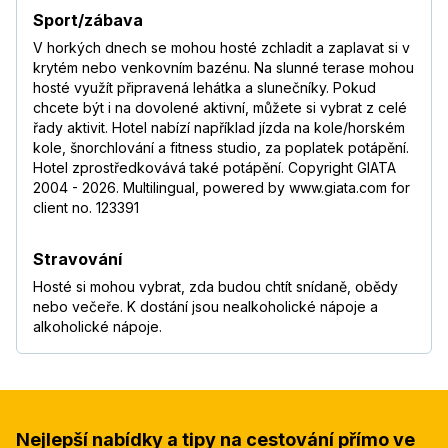
Sport/zábava
V horkých dnech se mohou hosté zchladit a zaplavat si v
krytém nebo venkovním bazénu. Na slunné terase mohou
hosté využít připravená lehátka a slunečníky. Pokud
chcete být i na dovolené aktivní, můžete si vybrat z celé
řady aktivit. Hotel nabízí například jízda na kole/horském
kole, šnorchlování a fitness studio, za poplatek potápění.
Hotel zprostředkovává také potápění. Copyright GIATA
2004 - 2026. Multilingual, powered by www.giata.com for
client no. 123391
Stravování
Hosté si mohou vybrat, zda budou chtít snídaně, obědy
nebo večeře. K dostání jsou nealkoholické nápoje a
alkoholické nápoje.
Nejlepší nabídky a tipy na cestování přímo ve