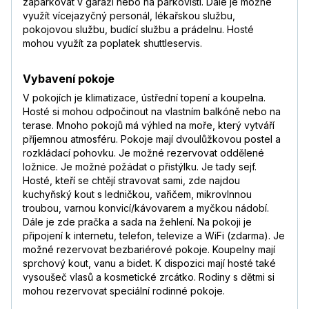
zaparkovat v garáži nebo na parkovišti. Dále je možné
využít vícejazyčný personál, lékařskou službu,
pokojovou službu, budící službu a prádelnu. Hosté
mohou využít za poplatek shuttleservis.
Vybavení pokoje
V pokojích je klimatizace, ústřední topení a koupelna.
Hosté si mohou odpočinout na vlastním balkóně nebo na
terase. Mnoho pokojů má výhled na moře, který vytváří
příjemnou atmosféru. Pokoje mají dvoulůžkovou postel a
rozkládací pohovku. Je možné rezervovat oddělené
ložnice. Je možné požádat o přistýlku. Je tady sejf.
Hosté, kteří se chtějí stravovat sami, zde najdou
kuchyňský kout s ledničkou, vařičem, mikrovlnnou
troubou, varnou konvicí/kávovarem a myčkou nádobí.
Dále je zde pračka a sada na žehlení. Na pokoji je
připojení k internetu, telefon, televize a WiFi (zdarma). Je
možné rezervovat bezbariérové pokoje. Koupelny mají
sprchový kout, vanu a bidet. K dispozici mají hosté také
vysoušeč vlasů a kosmetické zrcátko. Rodiny s dětmi si
mohou rezervovat speciální rodinné pokoje.