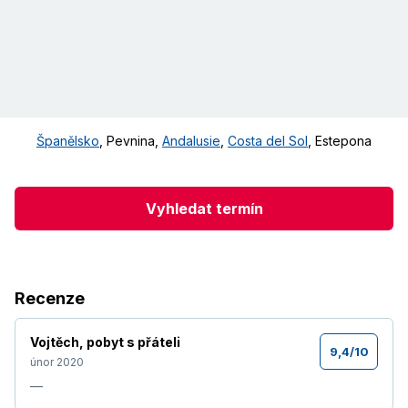
Španělsko
,
Pevnina
,
Andalusie
,
Costa del Sol
,
Estepona
Vyhledat termín
Recenze
Vojtěch
,
pobyt s přáteli
9,4
/
10
únor 2020
—