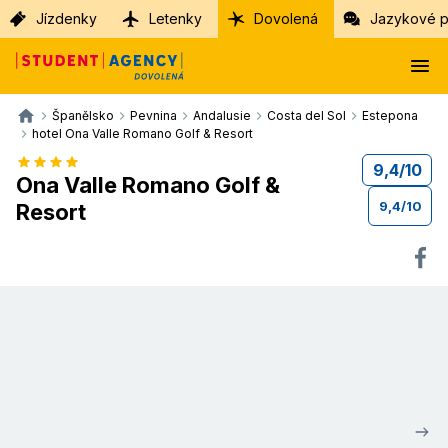
Jízdenky
Letenky
Dovolená
Jazykové p
Španělsko
Pevnina
Andalusie
Costa del Sol
Estepona
hotel Ona Valle Romano Golf & Resort
9,4
/
10
Ona Valle Romano Golf &
9,4
/
10
Resort