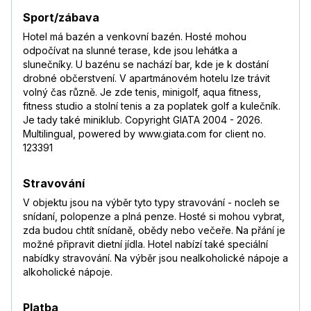
Sport/zábava
Hotel má bazén a venkovní bazén. Hosté mohou
odpočívat na slunné terase, kde jsou lehátka a
slunečníky. U bazénu se nachází bar, kde je k dostání
drobné občerstvení. V apartmánovém hotelu lze trávit
volný čas různě. Je zde tenis, minigolf, aqua fitness,
fitness studio a stolní tenis a za poplatek golf a kulečník.
Je tady také miniklub. Copyright GIATA 2004 - 2026.
Multilingual, powered by www.giata.com for client no.
123391
Stravování
V objektu jsou na výběr tyto typy stravování - nocleh se
snídaní, polopenze a plná penze. Hosté si mohou vybrat,
zda budou chtít snídaně, obědy nebo večeře. Na přání je
možné připravit dietní jídla. Hotel nabízí také speciální
nabídky stravování. Na výběr jsou nealkoholické nápoje a
alkoholické nápoje.
Platba