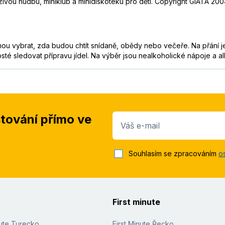
ivou hudbu, miniklub a minidiskotéku pro děti. Copyright GIATA 200
ohou vybrat, zda budou chtít snídaně, obědy nebo večeře. Na přání j
sté sledovat přípravu jídel. Na výběr jsou nealkoholické nápoje a a
stování přímo ve
Váš e-mail
Souhlasím se zpracováním
o
First minute
nute Turecko
First Minute Řecko