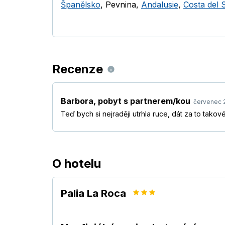
Španělsko
,
Pevnina
,
Andalusie
,
Costa del 
Recenze
Barbora
,
pobyt s partnerem/kou
červenec 
Teď bych si nejraději utrhla ruce, dát za to tako
O hotelu
Palia La Roca