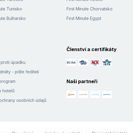
ute Tunisko
First Minute Chorvatsko
ute Bulharsko
First Minute Egypt
Členství a certifikáty
í proti úpadku
něty - pište řediteli
Naši partneři
e program
 hotelů
ochrany osobních údajů