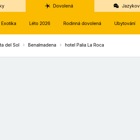
ky
Dovolená
Jazykov
Exotika
Léto 2026
Rodinná dovolená
Ubytování
ta del Sol
Benalmadena
hotel Palia La Roca