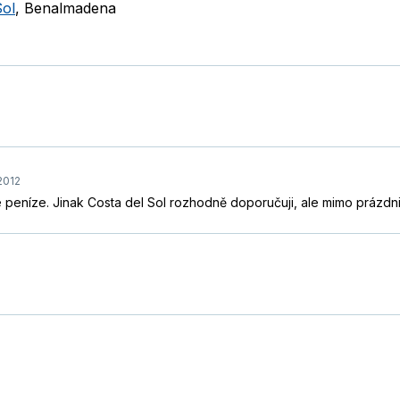
Sol
,
Benalmadena
2012
vé peníze. Jinak Costa del Sol rozhodně doporučuji, ale mimo prázdni