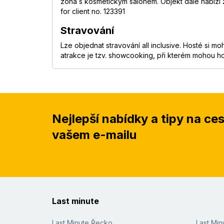
zóna s kosmetickým salonem. Objekt dále nabízí ž
for client no. 123391
Stravování
Lze objednat stravování all inclusive. Hosté si m
atrakce je tzv. showcooking, při kterém mohou ho
Nejlepší nabídky a tipy na ce
vašem e-mailu
Last minute
Last Minute Řecko
Last Mi