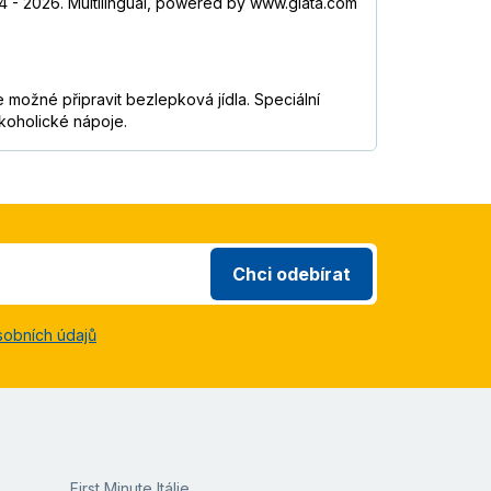
4 - 2026. Multilingual, powered by www.giata.com
e možné připravit bezlepková jídla. Speciální
lkoholické nápoje.
Chci odebírat
sobních údajů
First Minute Itálie