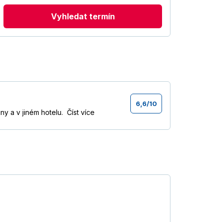
Vyhledat termín
6,6
/
10
ny a v jiném hotelu.
Číst více