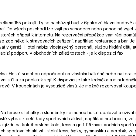
 celkem 155 pokojů. Ty se nacházejí buď v 6patrové hlavní budově a
cepcí. Do všech poschodí lze vyjít po schodech nebo pohodlně vyje
torách připojit k internetu. Na rezervační přepážce vám rádi pom
e zde několik stravovacích zařízení, například restaurace a bar. J
t v garáži. Hotel nabízí vícejazyčný personál, službu hlídání dětí, a
bízí podporu v obchodních záležitostech - je k dispozici fax.
elna. Hosté si mohou odpočinout na vlastním balkóně nebo na terase.
í stůl a za poplatek sejf. K dispozici je také lednička a mini lednič
érové. V koupelnách je vysoušeč vlasů. Je možné rezervovat koupe
Na terase s lehátky a slunečníky se mohou hosté opalovat a užívat 
é vybrat z celé řady sportovních aktivit, například hru boccia, vole
 jízdu na kole/horském kole, tenis a golf. Příznivci vodních sportů m
 sportovních aktivit - stolní tenis, šipky, gymnastiku a aerobik, za