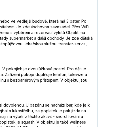
nebo ve vedlejší budově, která má 3 pater. Po
t výtahem. Je zde úschovna zavazadel. Přes WiFi
ůžeme s výběrem a rezervací výletů Objekt má
e tady supermarket a další obchody. Je zde dětská
utopůjčovnu, lékařskou službu, transfer-servis,
 V pokojích je dvoulůžková postel. Pro děti je
ka. Zařízení pokoje doplňuje telefon, televize a
lnu s bezbariérovým přístupem. V objektu jsou
si dovolenou. U bazénu se nachází bar, kde je k
jbal a lukostřelbu, za poplatek je pak jízda na
ají na výběr z těchto aktivit - šnorchlování a
 poplatek je squash. V objektu je také wellness