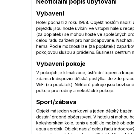
Neoficiální popis ubytování
Vybavení
Hotel pochází z roku 1968. Objekt hostům nabízí
příjezdu jsou hosté uvítáni ve vstupní hale s re
(za poplatek) se mohou hosté ve společných pros
celou řadu zařízení pro handicapované. Nachází s
herna. Podle možností lze (za poplatek) zaparkova
pokojovou službu a prádelnu. Business centrum na
Vybavení pokoje
V pokojích je klimatizace, ústřední topení a koup
zdarma k dispozici dětská postýlka. Je zde pracovn
WiFi (za poplatek). Některé pokoje jsou bezbari
pokoje pro rodiny a nekuřácké pokoje.
Sport/zábava
Objekt má jeden venkovní a jeden dětský bazén. 
dostání drobné občerstvení. V hotelu si mohou host
kole/horském kole, tenis a golf. Je možné objednat
aqua aerobik. Objekt nabízí celou řadu indoorových