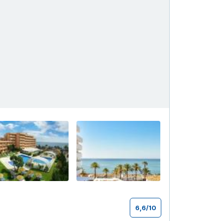
+55
6,6
/
10