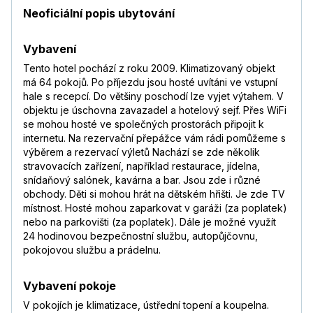
Neoficiální popis ubytování
Vybavení
Tento hotel pochází z roku 2009. Klimatizovaný objekt
má 64 pokojů. Po příjezdu jsou hosté uvítáni ve vstupní
hale s recepcí. Do většiny poschodí lze vyjet výtahem. V
objektu je úschovna zavazadel a hotelový sejf. Přes WiFi
se mohou hosté ve společných prostorách připojit k
internetu. Na rezervační přepážce vám rádi pomůžeme s
výběrem a rezervací výletů Nachází se zde několik
stravovacích zařízení, například restaurace, jídelna,
snídaňový salónek, kavárna a bar. Jsou zde i různé
obchody. Děti si mohou hrát na dětském hřišti. Je zde TV
místnost. Hosté mohou zaparkovat v garáži (za poplatek)
nebo na parkovišti (za poplatek). Dále je možné využít
24 hodinovou bezpečnostní službu, autopůjčovnu,
pokojovou službu a prádelnu.
Vybavení pokoje
V pokojích je klimatizace, ústřední topení a koupelna.