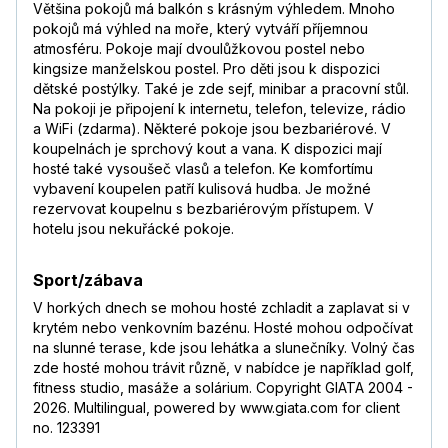
Většina pokojů má balkón s krásným výhledem. Mnoho
pokojů má výhled na moře, který vytváří příjemnou
atmosféru. Pokoje mají dvoulůžkovou postel nebo
kingsize manželskou postel. Pro děti jsou k dispozici
dětské postýlky. Také je zde sejf, minibar a pracovní stůl.
Na pokoji je připojení k internetu, telefon, televize, rádio
a WiFi (zdarma). Některé pokoje jsou bezbariérové. V
koupelnách je sprchový kout a vana. K dispozici mají
hosté také vysoušeč vlasů a telefon. Ke komfortímu
vybavení koupelen patří kulisová hudba. Je možné
rezervovat koupelnu s bezbariérovým přístupem. V
hotelu jsou nekuřácké pokoje.
Sport/zábava
V horkých dnech se mohou hosté zchladit a zaplavat si v
krytém nebo venkovním bazénu. Hosté mohou odpočívat
na slunné terase, kde jsou lehátka a slunečníky. Volný čas
zde hosté mohou trávit různě, v nabídce je například golf,
fitness studio, masáže a solárium. Copyright GIATA 2004 -
2026. Multilingual, powered by www.giata.com for client
no. 123391