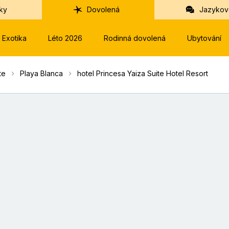
ky
Dovolená
Jazykov
Exotika
Léto 2026
Rodinná dovolená
Ubytování
te
Playa Blanca
hotel Princesa Yaiza Suite Hotel Resort