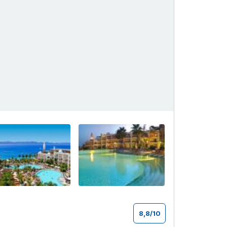
+148
8,8
/
10