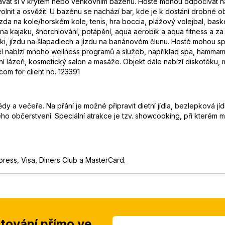
vat si v krytém nebo venkovním bazénu. Hosté mohou odpočívat na s
uvolnit a osvěžit. U bazénu se nachází bar, kde je k dostání drobné
ízda na kole/horském kole, tenis, hra boccia, plážový volejbal, bas
na kajaku, šnorchlování, potápění, aqua aerobik a aqua fitness a za p
 jízdu na šlapadlech a jízdu na banánovém člunu. Hosté mohou sporto
Hotel nabízí mnoho wellness programů a služeb, například spa, hamm
ní lázeň, kosmetický salon a masáže. Objekt dále nabízí diskotéku, m
om for client no. 123391
y a večeře. Na přání je možné připravit dietní jídla, bezlepková jíd
o občerstvení. Speciální atrakce je tzv. showcooking, při kterém mo
press, Visa, Diners Club a MasterCard.
stování přímo ve