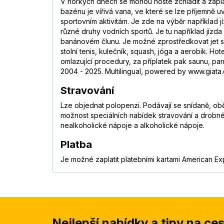
V horkých dnech se mohou hosté zchladit a zapla
bazénu je vířivá vana, ve které se lze příjemně 
sportovním aktivitám. Je zde na výběr například j
různé druhy vodních sportů. Je tu například jízda 
banánovém člunu. Je možné zprostředkovat jet ski,
stolní tenis, kulečník, squash, jóga a aerobik. 
omlazující procedury, za příplatek pak saunu, par
2004 - 2025. Multilingual, powered by www.giata.c
Stravování
Lze objednat polopenzi. Podávají se snídaně, oběd
možnost speciálních nabídek stravování a drobnéh
nealkoholické nápoje a alkoholické nápoje.
Platba
Je možné zaplatit platebními kartami American Ex
Nejlepší nabídky a tipy na ce