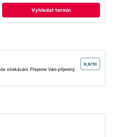
Vyhledat termín
8,8
/
10
še očekávání. Přejeme Vám příjemný