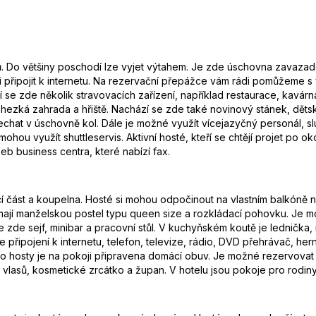
. Do většiny poschodí lze vyjet výtahem. Je zde úschovna zavazade
připojit k internetu. Na rezervační přepážce vám rádi pomůžeme s
se zde několik stravovacích zařízení, například restaurace, kavárn
 hezká zahrada a hřiště. Nachází se zde také novinový stánek, dět
echat v úschovně kol. Dále je možné využít vícejazyčný personál, sl
ou využít shuttleservis. Aktivní hosté, kteří se chtějí projet po okol
eb business centra, které nabízí fax.
vací část a koupelna. Hosté si mohou odpočinout na vlastním balkón
 mají manželskou postel typu queen size a rozkládací pohovku. Je m
je zde sejf, minibar a pracovní stůl. V kuchyňském koutě je lednička
je připojení k internetu, telefon, televize, rádio, DVD přehrávač, h
Pro hosty je na pokoji připravena domácí obuv. Je možné rezervova
č vlasů, kosmetické zrcátko a župan. V hotelu jsou pokoje pro rodi