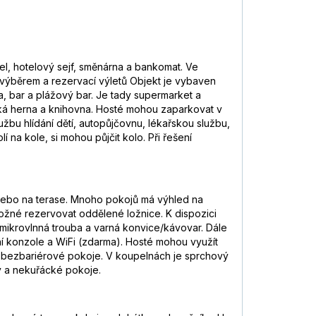
l, hotelový sejf, směnárna a bankomat. Ve
 výběrem a rezervací výletů Objekt je vybaven
a, bar a plážový bar. Je tady supermarket a
ská herna a knihovna. Hosté mohou zaparkovat v
užbu hlídání dětí, autopůjčovnu, lékařskou službu,
í na kole, si mohou půjčit kolo. Při řešení
ě nebo na terase. Mnoho pokojů má výhled na
ožné rezervovat oddělené ložnice. K dispozici
, mikrovlnná trouba a varná konvice/kávovar. Dále
erní konzole a WiFi (zdarma). Hosté mohou využít
t bezbariérové pokoje. V koupelnách je sprchový
ny a nekuřácké pokoje.