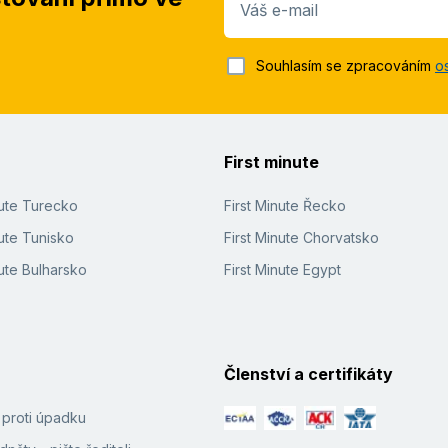
Váš e-mail
Souhlasím se zpracováním
o
First minute
nute Turecko
First Minute Řecko
ute Tunisko
First Minute Chorvatsko
ute Bulharsko
First Minute Egypt
Členství a certifikáty
í proti úpadku