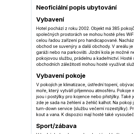
Neoficiální popis ubytování
Vybavení
Hotel pochází z roku 2002. Objekt má 385 pokojů
společných prostorách se mohou hosté přes WiFi 
celou řadou zařízení pro handicapované. Nachází 
obchod se suvenýry a další obchody. V areálu je
garáži nebo na parkovišti. Jízdní kola je možné n
pokojovou službu, prádelnu a kadeřnictví. Hosté moh
obchodních záležitostí mohou hosté využívat služ
Vybavení pokoje
V pokojích je klimatizace, ústřední topení, obý
moře, který vytváří příjemnou atmosféru. Pokoje
jsou i postýlky pro kojence nebo přistýlky. Také 
zde je sada na žehlení a žehlič kalhot. Na pokoji 
turn-down service (službu večerní rozestýlky). 
kout a vana. K dispozici mají hosté také vysouše
Sport/zábava