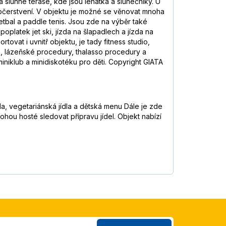
lunné terase, kde jsou lehátka a slunečníky. U
 občerstvení. V objektu je možné se věnovat mnoha
ketbal a paddle tenis. Jsou zde na výběr také
oplatek jet ski, jízda na šlapadlech a jízda na
vat i uvnitř objektu, je tady fitness studio,
am, lázeňské procedury, thalasso procedury a
iniklub a minidiskotéku pro děti. Copyright GIATA
la, vegetariánská jídla a dětská menu Dále je zde
hou hosté sledovat přípravu jídel. Objekt nabízí