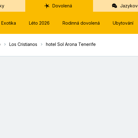
ky
Dovolená
Jazykov
Exotika
Léto 2026
Rodinná dovolená
Ubytování
e
Los Cristianos
hotel Sol Arona Tenerife