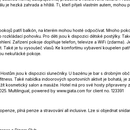
lu je hezká zahrada a hřiště. Ti, kteří přijeli vlastním autem, mohou 
y pokojů patří balkón, na kterém mohou hosté odpočívat. Mnoho poko
rozkládací pohovku. Pro děti jsou k dispozici dětské postýlky. Také
žehlení. Zařízení pokoje doplňuje telefon, televize a WiFi (zdarma)
. Také je tu vysoušeč vlasů. Ke komfortímu vybavení koupelen pat
sou nekuřácké pokoje.
ostům jsou k dispozici slunečníky. U bazénu je bar s drobným občer
 fitness. Také nabídka indoorových sportovních aktivit je bohatá, je zd
užít kosmetický salon a masáže. Hotel má pro své hosty připraveny 
25. Multilingual, powered by www.giata.com for client no. 123391
lopenze, plná penze a stravování all inclusive. Lze si objednat snída