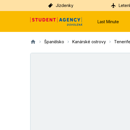
Jízdenky
Leten
Last Minute
Španělsko
Kanárské ostrovy
Tenerif