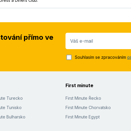
press a Diners Club.
stování přímo ve
Váš e-mail
Souhlasím se zpracováním
o
First minute
nute Turecko
First Minute Řecko
ute Tunisko
First Minute Chorvatsko
ute Bulharsko
First Minute Egypt