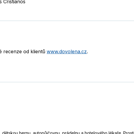
s Cristianos
né recenze od klientů
www.dovolena.cz
.
st, dětskou hernu, autopůjčovnu, prádelnu a hotelového lékaře. Prostř