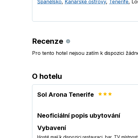
Španělsko
,
Kanárské ostrovy
,
Tenerife
,
Lo
Recenze
Pro tento hotel nejsou zatím k dispozici žád
O hotelu
Sol Arona Tenerife
Neoficiální popis ubytování
Vybavení
Hosté mají k dispozici restauraci, bar, TV místno