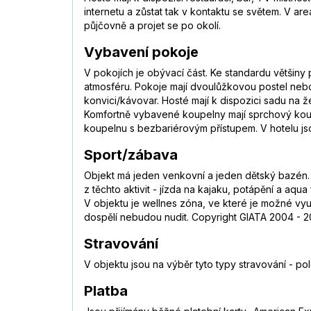
internetu a zůstat tak v kontaktu se světem. V areá
půjčovně a projet se po okolí.
Vybavení pokoje
V pokojích je obývací část. Ke standardu většin
atmosféru. Pokoje mají dvoulůžkovou postel nebo 
konvici/kávovar. Hosté mají k dispozici sadu na 
Komfortně vybavené koupelny mají sprchový kout
koupelnu s bezbariérovým přístupem. V hotelu j
Sport/zábava
Objekt má jeden venkovní a jeden dětský bazén. H
z těchto aktivit - jízda na kajaku, potápění a aqua
V objektu je wellnes zóna, ve které je možné vy
dospělí nebudou nudit. Copyright GIATA 2004 - 20
Stravování
V objektu jsou na výběr tyto typy stravování - po
Platba