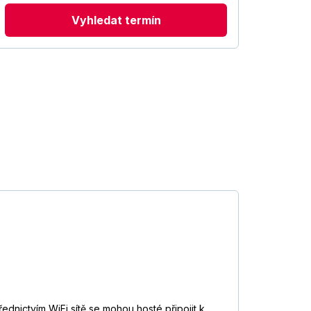
Vyhledat termín
ednictvím WiFi sítě se mohou hosté připojit k