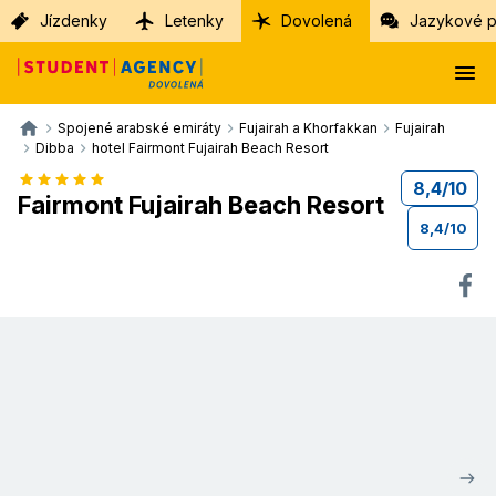
Jízdenky
Letenky
Dovolená
Jazykové p
Spojené arabské emiráty
Fujairah a Khorfakkan
Fujairah
Dibba
hotel Fairmont Fujairah Beach Resort
8,4
/
10
Fairmont Fujairah Beach Resort
8,4
/
10