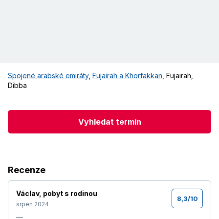
Spojené arabské emiráty
,
Fujairah a Khorfakkan
,
Fujairah
,
Dibba
Vyhledat termín
Recenze
Václav
,
pobyt s rodinou
8,3
/
10
srpen 2024
—