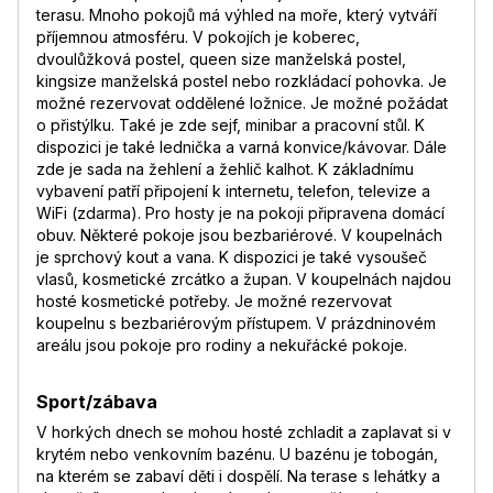
terasu. Mnoho pokojů má výhled na moře, který vytváří
příjemnou atmosféru. V pokojích je koberec,
dvoulůžková postel, queen size manželská postel,
kingsize manželská postel nebo rozkládací pohovka. Je
možné rezervovat oddělené ložnice. Je možné požádat
o přistýlku. Také je zde sejf, minibar a pracovní stůl. K
dispozici je také lednička a varná konvice/kávovar. Dále
zde je sada na žehlení a žehlič kalhot. K základnímu
vybavení patří připojení k internetu, telefon, televize a
WiFi (zdarma). Pro hosty je na pokoji připravena domácí
obuv. Některé pokoje jsou bezbariérové. V koupelnách
je sprchový kout a vana. K dispozici je také vysoušeč
vlasů, kosmetické zrcátko a župan. V koupelnách najdou
hosté kosmetické potřeby. Je možné rezervovat
koupelnu s bezbariérovým přístupem. V prázdninovém
areálu jsou pokoje pro rodiny a nekuřácké pokoje.
Sport/zábava
V horkých dnech se mohou hosté zchladit a zaplavat si v
krytém nebo venkovním bazénu. U bazénu je tobogán,
na kterém se zabaví děti i dospělí. Na terase s lehátky a