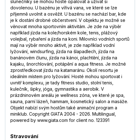
slunečníky se mohou hosté opalovat a užívat si
dovolenou. U bazénu je vířivá vana, ve které se lze
příjemně uvolnit a osvěžit. U bazénu se nachází bar, kde
je k dostání drobné občerstvení. V objektu je možné se
věnovat mnoha sportovním aktivitám. Je zde na výběr
například jízda na kole/horském kole, tenis, plážový
volejbal, rybaření a jízda na koni. Milovníci vodních sportů
mají na výběr mnoho aktivit, je zde například vodní
lyžování, windsurfing, jízda na šlapadlech, jízda na
banánovém člunu, jízda na kánoi, plachtění, jízda na
kajaku, šnorchlování, potápění a aqua fitness. Je možné
zprostředkovat jízdu na katamaránu. Okolí resortu je
ideálním místem pro lyžování. Hosté mohou sportovat i
uvnitř komplexu, je tady fitness studio, stolní tenis,
kulečník, šipky, jóga, gymnastika a aerobik. V
prázdninovém areálu je wellness zóna, ve které je spa,
sauna, parní lázeň, hammam, kosmetický salon a masáže.
Objekt nabízí svým hostům také animační program a
miniklub. Copyright GIATA 2004 - 2026. Multilingual,
powered by www.giata.com for client no. 123391
Stravování