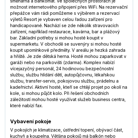
směnárna a bankomat. Ve společných prostorách je
možnost internetového připojení přes WiFi. Na rezervační
přepážce vám rádi pomůžeme s výběrem a rezervací
výletů Resort je vybaven celou řadou zařízení pro
handicapované. Nachází se zde několik stravovacích
zařízení, například restaurace, kavárna, bar a plážový
bar. Základní potřeby si mohou hosté koupit v
supermarketu. V obchodě se suvenýry si mohou hosté
koupit upomínkové předměty. V areálu je hezká zahrada
a hřiště. Je zde dětská herna. Hosté mohou zaparkovat v
garáži nebo na parkovišti (zdarma). Komplex nabízí
vícejazyčný personál, 24 hodinovou bezpečnostní
službu, službu hlídání dětí, autopůjčovnu, lékařskou
službu, transfer-servis, pokojovou službu, prádelnu a
kadeřnictví. Aktivní hosté, kteří se chtějí projet po okolí na
kole, si mohou půjčit kolo. Při řešení obchodních
záležitostí mohou hosté využívat služeb business centra,
které nabízí fax.
Vybavení pokoje
V pokojích je klimatizace, ústřední topení, obývací část,
kuchyň a koupelna. Většina pokojů má balkón nebo