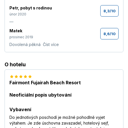
Petr
,
pobyt s rodinou
8,3
/
10
únor 2020
—
Matek
8,6
/
10
prosinec 2019
Dovolená pěkná
Číst více
O hotelu
Fairmont Fujairah Beach Resort
Neoficiální popis ubytování
Vybavení
Do jednotivých poschodí je možné pohodlně vyjet
výtahem. Je zde úschovna zavazadel, hotelový sejf,