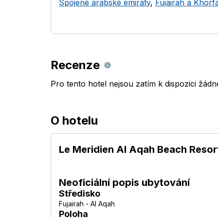
Spojené arabské emiráty
,
Fujairah a Khorf
Recenze
Pro tento hotel nejsou zatím k dispozici žád
O hotelu
Le Meridien Al Aqah Beach Resor
Neoficiální popis ubytování
Středisko
Fujairah - Al Aqah
Poloha