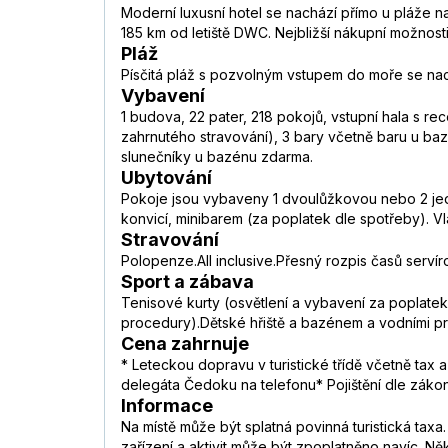
Moderní luxusní hotel se nachází přímo u pláže na
185 km od letiště DWC. Nejbližší nákupní možnosti
Pláž
Písčitá pláž s pozvolným vstupem do moře se nach
Vybavení
1 budova, 22 pater, 218 pokojů, vstupní hala s re
zahrnutého stravování), 3 bary včetně baru u baz
slunečníky u bazénu zdarma.
Ubytování
Pokoje jsou vybaveny 1 dvoulůžkovou nebo 2 jedn
konvicí, minibarem (za poplatek dle spotřeby). V
Stravování
Polopenze.All inclusive.Přesný rozpis časů servírov
Sport a zábava
Tenisové kurty (osvětlení a vybavení za poplatek)
procedury).Dětské hřiště a bazénem a vodními pr
Cena zahrnuje
* Leteckou dopravu v turistické třídě včetně tax
delegáta Čedoku na telefonu* Pojištění dle zákon
Informace
Na místě může být splatná povinná turistická taxa. 
zařízení a aktivit může být zpoplatněno navíc. N