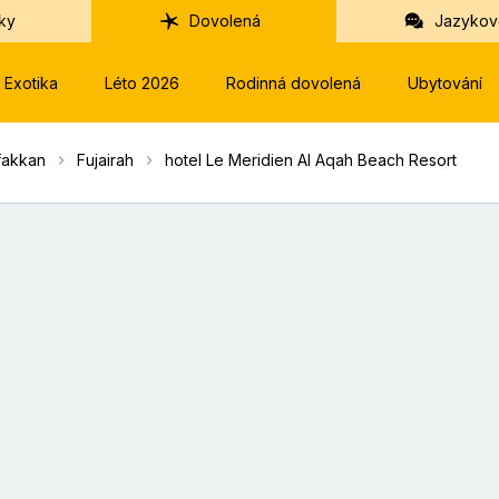
ky
Dovolená
Jazykov
Exotika
Léto 2026
Rodinná dovolená
Ubytování
rfakkan
Fujairah
hotel Le Meridien Al Aqah Beach Resort