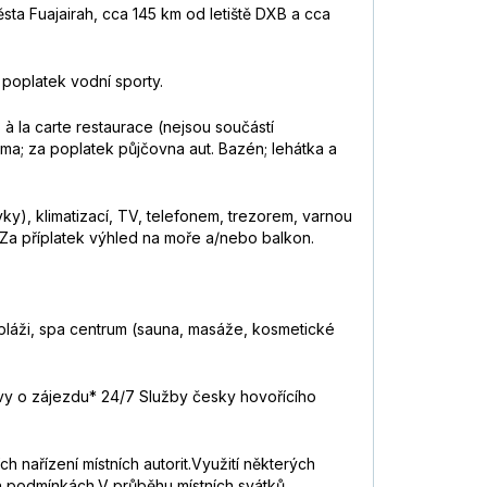
ěsta Fuajairah, cca 145 km od letiště DXB a cca
 poplatek vodní sporty.
 à la carte restaurace (nejsou součástí
ma; za poplatek půjčovna aut. Bazén; lehátka a
), klimatizací, TV, telefonem, trezorem, varnou
 Za příplatek výhled na moře a/nebo balkon.
a pláži, spa centrum (sauna, masáže, kosmetické
ouvy o zájezdu* 24/7 Služby česky hovořícího
ch nařízení místních autorit.Využití některých
ých podmínkách.V průběhu místních svátků