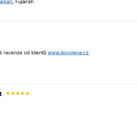
akkan
,
Fujairah
né recenze od klientů
www.dovolena.cz
.
t