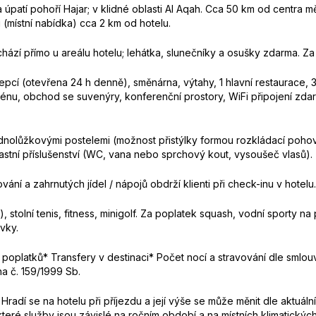
 úpatí pohoří Hajar; v klidné oblasti Al Aqah. Cca 50 km od centra m
 (místní nabídka) cca 2 km od hotelu.
ází přímo u areálu hotelu; lehátka, slunečníky a osušky zdarma. Za
cepcí (otevřena 24 h denně), směnárna, výtahy, 1 hlavní restaurace, 3
énu, obchod se suvenýry, konferenční prostory, WiFi připojení zdar
olůžkovými postelemi (možnost přistýlky formou rozkládací pohovky
lastní příslušenství (WC, vana nebo sprchový kout, vysoušeč vlasů).
ání a zahrnutých jídel / nápojů obdrží klienti při check-inu v hotelu.
, stolní tenis, fitness, minigolf. Za poplatek squash, vodní sporty n
vky.
 a poplatků* Transfery v destinaci* Počet nocí a stravování dle sml
a č. 159/1999 Sb.
Hradí se na hotelu při příjezdu a její výše se může měnit dle aktuální
ěkteré služby jsou závislé na ročním období a na místních klimatick