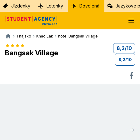
Jízdenky
Letenky
Dovolená
Jazykové p
Thajsko
Khao Lak
hotel Bangsak Village
8,2
/
10
Bangsak Village
8,2
/
10