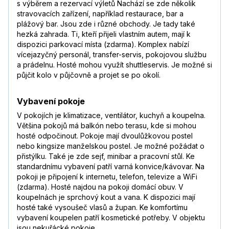
s výběrem a rezervací výletů Nachází se zde několik
stravovacích zařízení, například restaurace, bar a
plážový bar. Jsou zde i různé obchody. Je tady také
hezká zahrada. Ti, kteří přijeli vlastním autem, mají k
dispozici parkovací místa (zdarma). Komplex nabízí
vícejazyčný personál, transfer-servis, pokojovou službu
a prádelnu. Hosté mohou využít shuttleservis. Je možné si
půjčit kolo v půjčovně a projet se po okolí.
Vybavení pokoje
V pokojích je klimatizace, ventilátor, kuchyň a koupelna.
Většina pokojů má balkón nebo terasu, kde si mohou
hosté odpočinout. Pokoje mají dvoulůžkovou postel
nebo kingsize manželskou postel. Je možné požádat o
přistýlku. Také je zde sejf, minibar a pracovní stůl. Ke
standardnímu vybavení patří varná konvice/kávovar. Na
pokoji je připojení k internetu, telefon, televize a WiFi
(zdarma). Hosté najdou na pokoji domácí obuv. V
koupelnách je sprchový kout a vana. K dispozici mají
hosté také vysoušeč vlasů a župan. Ke komfortímu
vybavení koupelen patří kosmetické potřeby. V objektu
jsou nekuřácké pokoje.