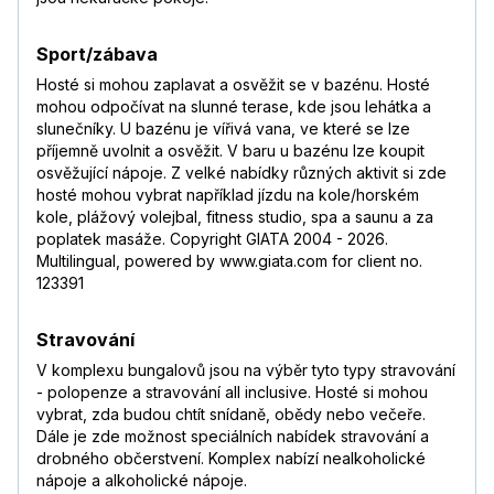
Sport/zábava
Hosté si mohou zaplavat a osvěžit se v bazénu. Hosté
mohou odpočívat na slunné terase, kde jsou lehátka a
slunečníky. U bazénu je vířivá vana, ve které se lze
příjemně uvolnit a osvěžit. V baru u bazénu lze koupit
osvěžující nápoje. Z velké nabídky různých aktivit si zde
hosté mohou vybrat například jízdu na kole/horském
kole, plážový volejbal, fitness studio, spa a saunu a za
poplatek masáže. Copyright GIATA 2004 - 2026.
Multilingual, powered by www.giata.com for client no.
123391
Stravování
V komplexu bungalovů jsou na výběr tyto typy stravování
- polopenze a stravování all inclusive. Hosté si mohou
vybrat, zda budou chtít snídaně, obědy nebo večeře.
Dále je zde možnost speciálních nabídek stravování a
drobného občerstvení. Komplex nabízí nealkoholické
nápoje a alkoholické nápoje.