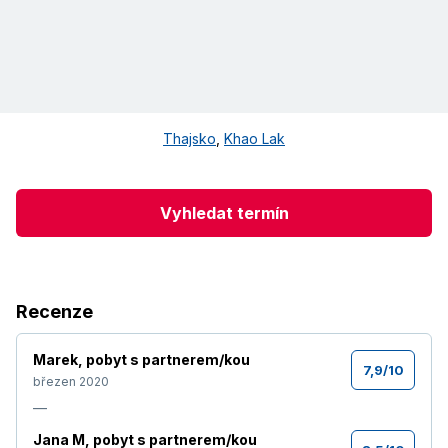
Thajsko
,
Khao Lak
Vyhledat termín
Recenze
Marek
,
pobyt s partnerem/kou
7,9
/
10
březen 2020
—
Jana M
,
pobyt s partnerem/kou