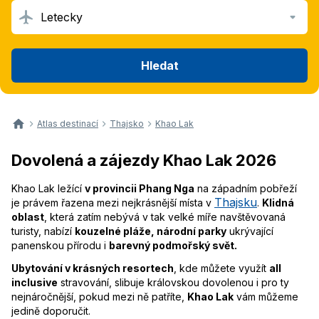
Letecky
Hledat
Atlas destinací
Thajsko
Khao Lak
Dovolená a zájezdy Khao Lak 2026
Khao Lak ležící
v provincii Phang Nga
na západním pobřeží
Thajsku
je právem řazena mezi nejkrásnější místa v
.
Klidná
oblast
, která zatím nebývá v tak velké míře navštěvovaná
turisty, nabízí
kouzelné pláže, národní parky
ukrývající
panenskou přírodu i
barevný podmořský svět.
Ubytování v krásných resortech
, kde můžete využít
all
inclusive
stravování, slibuje královskou dovolenou i pro ty
nejnáročnější, pokud mezi ně patříte,
Khao Lak
vám můžeme
jedině doporučit.