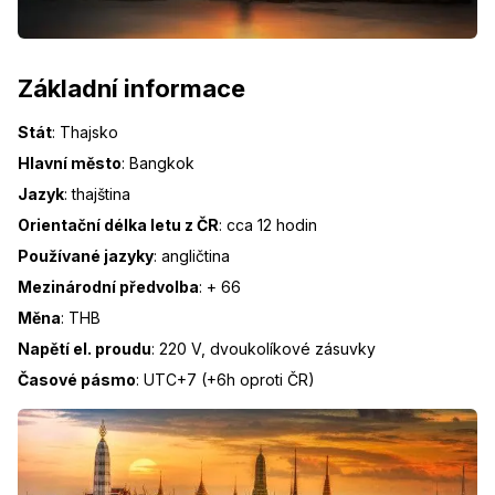
Základní informace
Stát
:
Thajsko
Hlavní město
:
Bangkok
Jazyk
:
thajština
Orientační délka letu z ČR
:
cca 12 hodin
Používané jazyky
:
angličtina
Mezinárodní předvolba
:
+ 66
Měna
:
THB
Napětí el. proudu
:
220 V, dvoukolíkové zásuvky
Časové pásmo
:
UTC+7 (+6h oproti ČR)