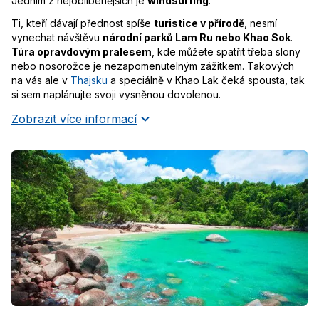
Jedním z nejoblíbenějších je
windsurfing
.
Ti, kteří dávají přednost spíše
turistice v přírodě
, nesmí
vynechat návštěvu
národní parků Lam Ru nebo Khao Sok
.
Túra opravdovým pralesem
, kde můžete spatřit třeba slony
nebo nosorožce je nezapomenutelným zážitkem. Takových
na vás ale v
Thajsku
a speciálně v Khao Lak čeká spousta, tak
si sem naplánujte svoji vysněnou dovolenou.
Zobrazit více informací