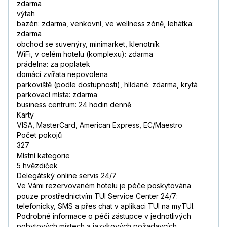
zdarma
výtah
bazén: zdarma, venkovní, ve wellness zóně, lehátka:
zdarma
obchod se suvenýry, minimarket, klenotník
WiFi, v celém hotelu (komplexu): zdarma
prádelna: za poplatek
domácí zvířata nepovolena
parkoviště (podle dostupnosti), hlídané: zdarma, krytá
parkovací místa: zdarma
business centrum: 24 hodin denně
Karty
VISA, MasterCard, American Express, EC/Maestro
Počet pokojů
327
Místní kategorie
5 hvězdiček
Delegátský online servis 24/7
Ve Vámi rezervovaném hotelu je péče poskytována
pouze prostřednictvím TUI Service Center 24/7:
telefonicky, SMS a přes chat v aplikaci TUI na myTUI.
Podrobné informace o péči zástupce v jednotlivých
pobytových místech a jazykových požadavcích