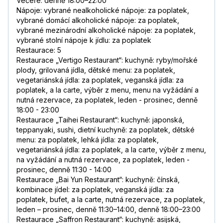
Večeře: denně 18:00–22:00
Nápoje: vybrané nealkoholické nápoje: za poplatek,
vybrané domácí alkoholické nápoje: za poplatek,
vybrané mezinárodní alkoholické nápoje: za poplatek,
vybrané stolní nápoje k jídlu: za poplatek
Restaurace: 5
Restaurace „Vertigo Restaurant“: kuchyně: ryby/mořské
plody, grilovaná jídla, dětské menu: za poplatek,
vegetariánská jídla: za poplatek, veganská jídla: za
poplatek, a la carte, výběr z menu, menu na vyžádání a
nutná rezervace, za poplatek, leden - prosinec, denně
18:00 - 23:00
Restaurace „Taihei Restaurant“: kuchyně: japonská,
teppanyaki, sushi, dietní kuchyně: za poplatek, dětské
menu: za poplatek, lehká jídla: za poplatek,
vegetariánská jídla: za poplatek, a la carte, výběr z menu,
na vyžádání a nutná rezervace, za poplatek, leden -
prosinec, denně 11:30 - 14:00
Restaurace „Bai Yun Restaurant“: kuchyně: čínská,
kombinace jídel: za poplatek, veganská jídla: za
poplatek, bufet, a la carte, nutná rezervace, za poplatek,
leden – prosinec, denně 11:30–14:00, denně 18:00–23:00
Restaurace „Saffron Restaurant“: kuchyně: asijská,