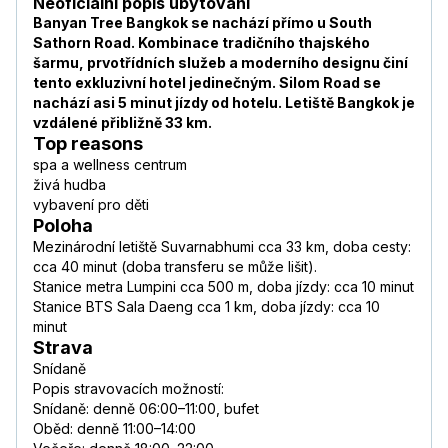
Neoficiální popis ubytování
Banyan Tree Bangkok se nachází přímo u South
Sathorn Road. Kombinace tradičního thajského
šarmu, prvotřídních služeb a moderního designu činí
tento exkluzivní hotel jedinečným. Silom Road se
nachází asi 5 minut jízdy od hotelu. Letiště Bangkok je
vzdálené přibližně 33 km.
Top reasons
spa a wellness centrum
živá hudba
vybavení pro děti
Poloha
Mezinárodní letiště Suvarnabhumi cca 33 km, doba cesty:
cca 40 minut (doba transferu se může lišit).
Stanice metra Lumpini cca 500 m, doba jízdy: cca 10 minut
Stanice BTS Sala Daeng cca 1 km, doba jízdy: cca 10
minut
Strava
Snídaně
Popis stravovacích možností:
Snídaně: denně 06:00–11:00, bufet
Oběd: denně 11:00–14:00