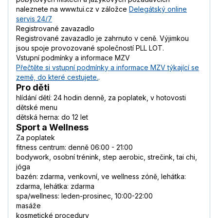
naleznete na www.tui.cz v záložce
Delegátský online
servis 24/7
Registrované zavazadlo
Registrované zavazadlo je zahrnuto v ceně. Výjimkou
jsou spoje provozované společností PLL LOT.
Vstupní podmínky a informace MZV
Přečtěte si vstupní podmínky a informace MZV týkající se
země, do které cestujete.
.
Pro děti
hlídání dětí: 24 hodin denně, za poplatek, v hotovosti
dětské menu
dětská herna: do 12 let
Sport a Wellness
Za poplatek
fitness centrum: denně 06:00 - 21:00
bodywork, osobní trénink, step aerobic, strečink, tai chi,
jóga
bazén: zdarma, venkovní, ve wellness zóně, lehátka:
zdarma, lehátka: zdarma
spa/wellness: leden-prosinec, 10:00-22:00
masáže
kosmetické procedury