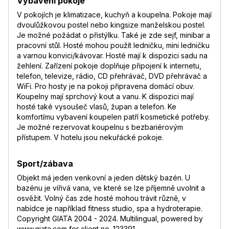
Vybavení pokoje
V pokojích je klimatizace, kuchyň a koupelna. Pokoje mají
dvoulůžkovou postel nebo kingsize manželskou postel.
Je možné požádat o přistýlku. Také je zde sejf, minibar a
pracovní stůl. Hosté mohou použít ledničku, mini ledničku
a varnou konvici/kávovar. Hosté mají k dispozici sadu na
žehlení. Zařízení pokoje doplňuje připojení k internetu,
telefon, televize, rádio, CD přehrávač, DVD přehrávač a
WiFi. Pro hosty je na pokoji připravena domácí obuv.
Koupelny mají sprchový kout a vanu. K dispozici mají
hosté také vysoušeč vlasů, župan a telefon. Ke
komfortímu vybavení koupelen patří kosmetické potřeby.
Je možné rezervovat koupelnu s bezbariérovým
přístupem. V hotelu jsou nekuřácké pokoje.
Sport/zábava
Objekt má jeden venkovní a jeden dětský bazén. U
bazénu je vířivá vana, ve které se lze příjemně uvolnit a
osvěžit. Volný čas zde hosté mohou trávit různě, v
nabídce je například fitness studio, spa a hydroterapie.
Copyright GIATA 2004 - 2024. Multilingual, powered by
www.giata.com for client no. 123391