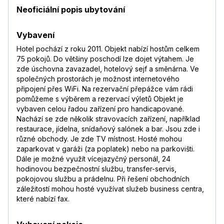
Neoficiální popis ubytování
Vybavení
Hotel pochází z roku 2011. Objekt nabízí hostům celkem
75 pokojů. Do většiny poschodí lze dojet výtahem. Je
zde úschovna zavazadel, hotelový sejf a směnárna. Ve
společných prostorách je možnost internetového
připojení přes WiFi. Na rezervační přepážce vám rádi
pomůžeme s výběrem a rezervací výletů Objekt je
vybaven celou řadou zařízení pro handicapované.
Nachází se zde několik stravovacích zařízení, například
restaurace, jídelna, snídaňový salónek a bar. Jsou zde i
různé obchody. Je zde TV místnost. Hosté mohou
zaparkovat v garáži (za poplatek) nebo na parkovišti.
Dále je možné využít vícejazyčný personál, 24
hodinovou bezpečnostní službu, transfer-servis,
pokojovou službu a prádelnu. Při řešení obchodních
záležitostí mohou hosté využívat služeb business centra,
které nabízí fax.