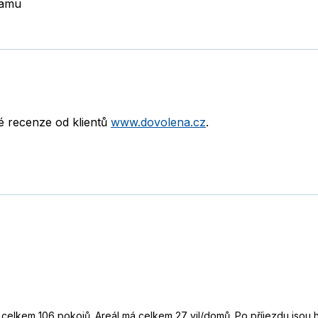
Yamu
né recenze od klientů
www.dovolena.cz
.
celkem 106 pokojů. Areál má celkem 27 vil/domů. Po příjezdu jsou ho