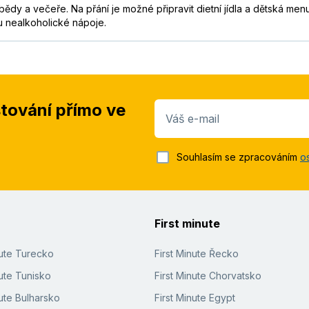
bědy a večeře. Na přání je možné připravit dietní jídla a dětská me
u nealkoholické nápoje.
stování přímo ve
Váš e-mail
Souhlasím se zpracováním
o
First minute
nute Turecko
First Minute Řecko
ute Tunisko
First Minute Chorvatsko
ute Bulharsko
First Minute Egypt