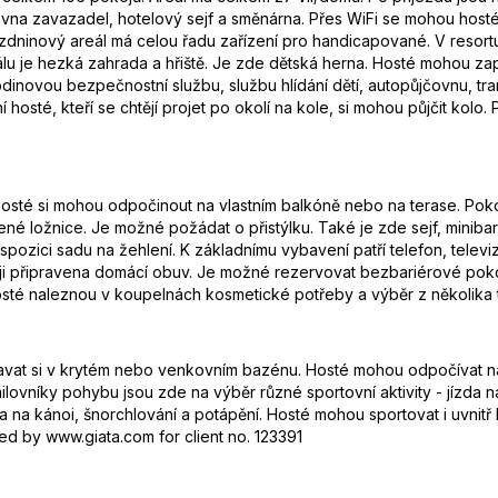
vna zavazadel, hotelový sejf a směnárna. Přes WiFi se mohou hosté 
dninový areál má celou řadu zařízení pro handicapované. V resortu
lu je hezká zahrada a hřiště. Je zde dětská herna. Hosté mohou zap
dinovou bezpečnostní službu, službu hlídání dětí, autopůjčovnu, tra
í hosté, kteří se chtějí projet po okolí na kole, si mohou půjčit kolo
. Hosté si mohou odpočinout na vlastním balkóně nebo na terase. Po
 ložnice. Je možné požádat o přistýlku. Také je zde sejf, minibar 
spozici sadu na žehlení. K základnímu vybavení patří telefon, telev
oji připravena domácí obuv. Je možné rezervovat bezbariérové pokoj
osté naleznou v koupelnách kosmetické potřeby a výběr z několika 
vat si v krytém nebo venkovním bazénu. Hosté mohou odpočívat na s
ilovníky pohybu jsou zde na výběr různé sportovní aktivity - jízda na
zda na kánoi, šnorchlování a potápění. Hosté mohou sportovat i uvnitř
ed by www.giata.com for client no. 123391