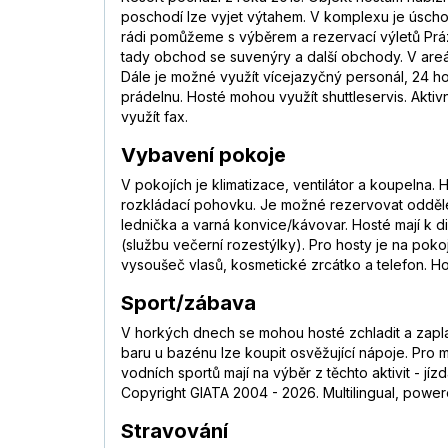
poschodí lze vyjet výtahem. V komplexu je úscho
rádi pomůžeme s výběrem a rezervací výletů Práz
tady obchod se suvenýry a další obchody. V areá
Dále je možné využít vícejazyčný personál, 24 ho
prádelnu. Hosté mohou využít shuttleservis. Aktivn
využít fax.
Vybavení pokoje
V pokojích je klimatizace, ventilátor a koupelna
rozkládací pohovku. Je možné rezervovat oddělené
lednička a varná konvice/kávovar. Hosté mají k di
(službu večerní rozestýlky). Pro hosty je na pok
vysoušeč vlasů, kosmetické zrcátko a telefon. H
Sport/zábava
V horkých dnech se mohou hosté zchladit a zapla
baru u bazénu lze koupit osvěžující nápoje. Pro m
vodních sportů mají na výběr z těchto aktivit - jí
Copyright GIATA 2004 - 2026. Multilingual, power
Stravování