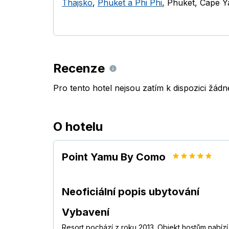
Thajsko
,
Phuket a Phi Phi
,
Phuket
,
Cape 
Recenze
Pro tento hotel nejsou zatím k dispozici žád
O hotelu
Point Yamu By Como
Neoficiální popis ubytování
Vybavení
Resort pochází z roku 2013. Objekt hostům nabízí 