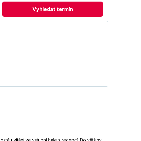
Vyhledat termín
sté uvítáni ve vstupní hale s recepcí. Do většiny