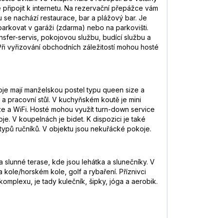
připojit k internetu. Na rezervační přepážce vám
 se nachází restaurace, bar a plážový bar. Je
arkovat v garáži (zdarma) nebo na parkovišti.
nsfer-servis, pokojovou službu, budící službu a
. Při vyřizování obchodních záležitostí mohou hosté
koje mají manželskou postel typu queen size a
a pracovní stůl. V kuchyňském koutě je mini
ize a WiFi. Hosté mohou využít turn-down service
e. V koupelnách je bidet. K dispozici je také
typů ručníků. V objektu jsou nekuřácké pokoje.
lunné terase, kde jsou lehátka a slunečníky. V
 kole/horském kole, golf a rybaření. Příznivci
 komplexu, je tady kulečník, šipky, jóga a aerobik.