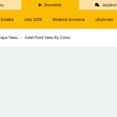
ky
Dovolená
Jazykov
Exotika
Léto 2026
Rodinná dovolená
Ubytování
Cape Yamu
hotel Point Yamu By Como