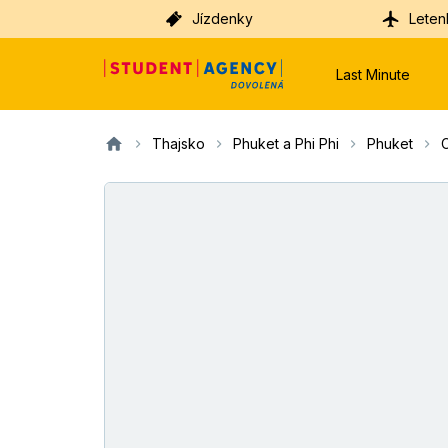
Jízdenky
Leten
Last Minute
Thajsko
Phuket a Phi Phi
Phuket