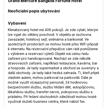
Grand Mercure Bangkok Fortune Hotel
Neoficiální popis ubytování
Vybavení
Klimatizovaný hotel má 406 pokojů. Je zde výtah, kterým
lze vyjet do většiny poschodí. V objektu je úschovna
zavazadel, hotelový sejf, směnárna a bankomat. Ve
společných prostorách se mohou hosté přes WiFi připojit
k internetu. Na rezervační přepážce vám rádi pomůžeme
s výběrem a rezervací výletů Objekt má celou řadu
zařízení pro handicapované. Nachází se zde několik
stravovacích zařízení, například restaurace, kavárna, bar
a hospoda. Je tady supermarket a obchod se suvenýry a
další obchody. Je tady také hezká zahrada. Ti, kteří přijeli
vlastním autem, mohou parkovat na parkovišti. Dále je
možné využít vícejazyčný personál, 24 hodinovou
bezpečnostní službu, službu hlídání dětí, autopůjčovnu,
lékařskou službu, transfer-servis, pokojovou službu a
prádelnu. Při řešení obchodních záležitostí mohou hosté
využívat služeb business centra, které nabízí fax.