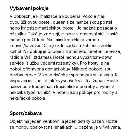
Vybavení pokoje
V pokojích je klimatizace a koupelna. Pokoje mají
dvoulůžkovou postel, queen size manželskou postel
nebo kingsize manželskou postel. Je možné požádat o
přistýlku. Také je zde sejf, minibar a pracovní stůl. Hosté
mohou použít ledničku, mini ledničku a varnou
konvici/kávovar. Dále je zde sada na žehlení a žehlič
kalhot. Na pokoji je připojení k internetu, telefon, televize,
rádio a WiFi (zdarma). Hosté mohou využít turn-down
service (službu večerní rozestýlky). Pro hosty je na
pokoji připravena domácí obuv. Některé pokoje jsou
bezbariérové. V koupelnách je sprchový kout a vana. K
dispozici mají hosté také vysoušeč vlasů a župan. Hosté
naleznou v koupelnách kosmetické potřeby a výběr z
několika typů ručníků. V hotelu jsou pokoje pro rodiny a
nekuřácké pokoje.
Sport/zábava
Objekt má jeden venkovní a jeden dětský bazén. Hosté
se mohou opalovat na lehátkách. U bazénu je vířivá vana,