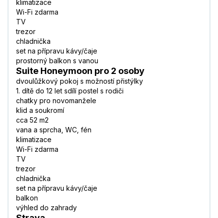
klimatizace
Wi-Fi zdarma
TV
trezor
chladnička
set na přípravu kávy/čaje
prostorný balkon s vanou
Suite Honeymoon pro 2 osoby
dvoulůžkový pokoj s možností přistýlky
1. dítě do 12 let sdílí postel s rodiči
chatky pro novomanžele
klid a soukromí
cca 52 m2
vana a sprcha, WC, fén
klimatizace
Wi-Fi zdarma
TV
trezor
chladnička
set na přípravu kávy/čaje
balkon
výhled do zahrady
Strava