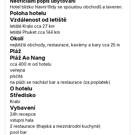
Neoficiální popis ubytování
Hotel blízko hlavní třídy se spoustou obchodů a taveren.
Poloha hotelu
Vzdálenost od letiště
letiště Krabi cca 27 km
letiště Phuket cca 144 km
Okolí
nejbližší obchody, restaurace, kavárny a bary cca 25 m
Pláž
Pláž Ao Nang
cca 400 m od hotelu
veřejná
písčitá
na pláži se nachází bar a restaurace (za poplatek)
O hotelu
Středisko
Krabi
Vybavení
24h recepce
vstupní hala
2 restaurace (thajská a mezinárodní kuchyně)
pool bar