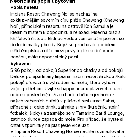
Neoficiální popis ubytování
Popis hotelu
Impiana Resort Chaweng Noi se nachází na
exkluzivnějším severním cípu pláže Chaweng (Chaweng
Noi), přímořském resortu na ostrově Koh Samui a je
ideálním místem k odpočinku a relaxaci. Písečná pláž s
křišťálově čistou a klidnou vodou vám umožní ponořit se
do klidu matky přírody. Když se procházíte po bílém
měkkém písku a cítíte mezi prsty teplé modré vody
oceánu, máte nepopsatelný pocit.
Vybavení
S 96 pokoji, od pokojů Superior po chatky a od pokojů
Deluxe po apartmány Impiana, nabízí resort širokou škálu
pokojů převážně s výhledem na moře, které vyhoví
vašim potřebám. Užijte si happy hour u plážového baru
nebo si poslechněte živou hudbu během jednoho z
našich večerních bufetů v plážové restauraci Sabai,
případně si dejte drink, zahrajte si hry (kulečník, stolní
fotbálek, šipky) a zasmějte se v Tamarind Bar & Lounge,
zatímco slunce zapadá do moře. Pro případ, že byste si
chtěli vzpomínky na pláž ještě více užít.
V Impiana Resort Chaweng Noi se nechte rozmazlovat a