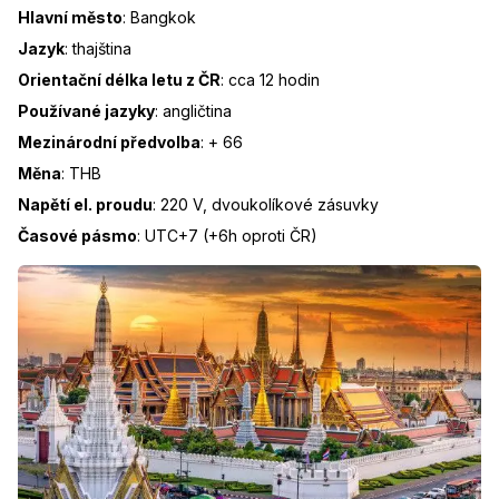
Hlavní město
:
Bangkok
Jazyk
:
thajština
Orientační délka letu z ČR
:
cca 12 hodin
Používané jazyky
:
angličtina
Mezinárodní předvolba
:
+ 66
Měna
:
THB
Napětí el. proudu
:
220 V, dvoukolíkové zásuvky
Časové pásmo
:
UTC+7 (+6h oproti ČR)