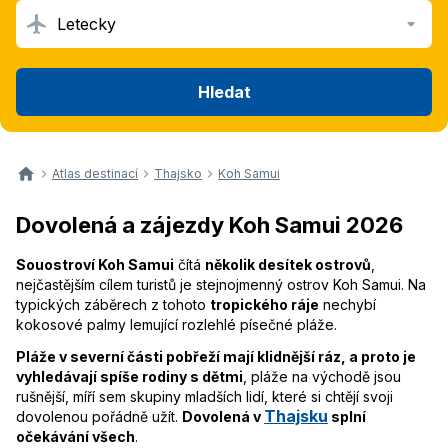
Letecky
Hledat
Atlas destinací
Thajsko
Koh Samui
Dovolená a zájezdy Koh Samui 2026
Souostroví Koh Samui
čítá
několik desítek ostrovů
,
nejčastějším cílem turistů je stejnojmenný ostrov Koh Samui. Na
typických záběrech z tohoto
tropického ráje
nechybí
kokosové palmy lemující rozlehlé písečné pláže.
Pláže v severní části pobřeží mají klidnější ráz, a proto je
vyhledávají spíše rodiny s dětmi
, pláže na východě jsou
rušnější, míří sem skupiny mladších lidí, které si chtějí svoji
Thajsku
dovolenou pořádně užít.
Dovolená v
splní
očekávání všech
.