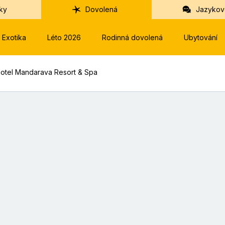
ky
Dovolená
Jazykov
Exotika
Léto 2026
Rodinná dovolená
Ubytování
hotel Mandarava Resort & Spa