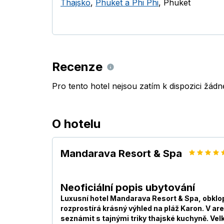
Thajsko
,
Phuket a Phi Phi
,
Phuket
Recenze
Pro tento hotel nejsou zatím k dispozici žád
O hotelu
Mandarava Resort & Spa
Neoficiální popis ubytování
Luxusní hotel Mandarava Resort & Spa, obklop
rozprostírá krásný výhled na pláž Karon. V ar
seznámit s tajnými triky thajské kuchyně. Vel