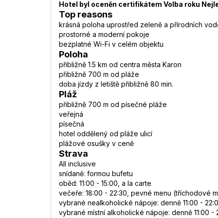
Hotel byl oceněn certifikátem Volba roku Nejle
Top reasons
krásná poloha uprostřed zeleně a přírodních vo
prostorné a moderní pokoje
bezplatné Wi-Fi v celém objektu
Poloha
přibližně 1.5 km od centra města Karon
přibližně 700 m od pláže
doba jízdy z letiště přibližně 80 min.
Pláž
přibližně 700 m od písečné pláže
veřejná
písečná
hotel oddělený od pláže ulicí
plážové osušky v ceně
Strava
All inclusive
snídaně: formou bufetu
oběd: 11:00 - 15:00, a la carte
večeře: 18:00 - 22:30, pevné menu (tříchodové 
vybrané nealkoholické nápoje: denně 11:00 - 22:
vybrané místní alkoholické nápoje: denně 11:00 - 