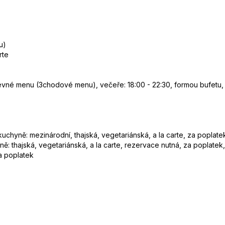
u)
rte
evné menu (3chodové menu), večeře: 18:00 - 22:30, formou bufetu, 
uchyně: mezinárodní, thajská, vegetariánská, a la carte, za poplate
: thajská, vegetariánská, a la carte, rezervace nutná, za poplatek,
za poplatek