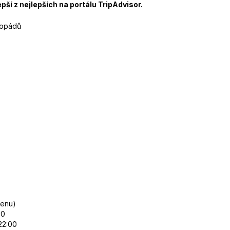
pší z nejlepších na portálu TripAdvisor.
dopádů
menu)
00
22:00