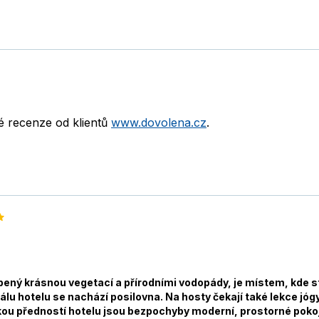
né recenze od klientů
www.dovolena.cz
.
ený krásnou vegetací a přírodními vodopády, je místem, kde st
eálu hotelu se nachází posilovna. Na hosty čekají také lekce j
kou předností hotelu jsou bezpochyby moderní, prostorné pokoje