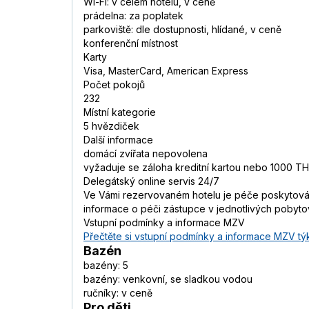
Wi-Fi: v celém hotelu, v ceně
prádelna: za poplatek
parkoviště: dle dostupnosti, hlídané, v ceně
konferenční místnost
Karty
Visa, MasterCard, American Express
Počet pokojů
232
Místní kategorie
5 hvězdiček
Další informace
domácí zvířata nepovolena
vyžaduje se záloha kreditní kartou nebo 1000 TH
Delegátský online servis 24/7
Ve Vámi rezervovaném hotelu je péče poskytována
informace o péči zástupce v jednotlivých pobyt
Vstupní podmínky a informace MZV
Přečtěte si vstupní podmínky a informace MZV týk
Bazén
bazény: 5
bazény: venkovní, se sladkou vodou
ručníky: v ceně
Pro děti