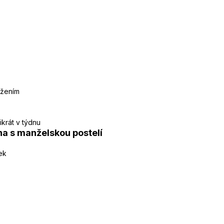
ižením
krát v týdnu
a s manželskou postelí
ek