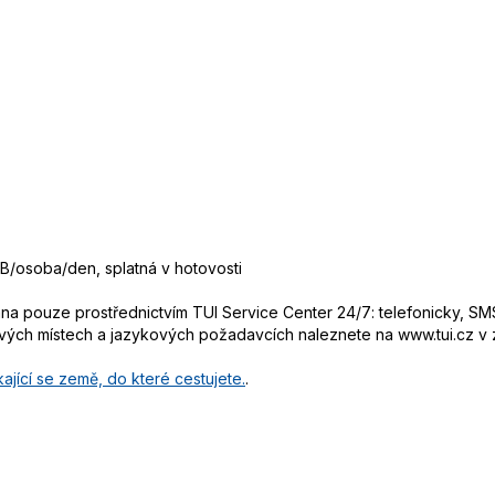
B/osoba/den, splatná v hotovosti
 pouze prostřednictvím TUI Service Center 24/7: telefonicky, SMS
ových místech a jazykových požadavcích naleznete na www.tui.cz v
ající se země, do které cestujete.
.