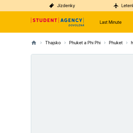
Jízdenky
Leten
Last Minute
Thajsko
Phuket a Phi Phi
Phuket