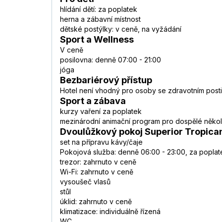
hlídání dětí: za poplatek
herna a zábavní místnost
dětské postýlky: v ceně, na vyžádání
Sport a Wellness
V ceně
posilovna: denně 07:00 - 21:00
jóga
Bezbariérový přístup
Hotel není vhodný pro osoby se zdravotním post
Sport a zábava
kurzy vaření za poplatek
mezinárodní animační program pro dospělé několi
Dvoulůžkový pokoj Superior Tropican
set na přípravu kávy/čaje
Pokojová služba: denně 06:00 - 23:00, za poplat
trezor: zahrnuto v ceně
Wi-Fi: zahrnuto v ceně
vysoušeč vlasů
stůl
úklid: zahrnuto v ceně
klimatizace: individuálně řízená
WC