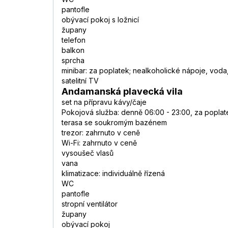
pantofle
obývací pokoj s ložnicí
župany
telefon
balkon
sprcha
minibar: za poplatek; nealkoholické nápoje, voda
satelitní TV
Andamanská plavecká vila
set na přípravu kávy/čaje
Pokojová služba: denně 06:00 - 23:00, za poplat
terasa se soukromým bazénem
trezor: zahrnuto v ceně
Wi-Fi: zahrnuto v ceně
vysoušeč vlasů
vana
klimatizace: individuálně řízená
WC
pantofle
stropní ventilátor
župany
obývací pokoj