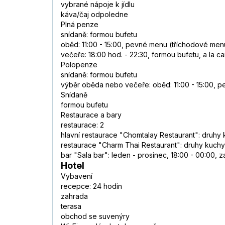
vybrané nápoje k jídlu
káva/čaj odpoledne
Plná penze
snídaně: formou bufetu
oběd: 11:00 - 15:00, pevné menu (tříchodové men
večeře: 18:00 hod. - 22:30, formou bufetu, a la ca
Polopenze
snídaně: formou bufetu
výběr oběda nebo večeře: oběd: 11:00 - 15:00, p
Snídaně
formou bufetu
Restaurace a bary
restaurace: 2
hlavní restaurace "Chomtalay Restaurant": druhy k
restaurace "Charm Thai Restaurant": druhy kuchyně
bar "Sala bar": leden - prosinec, 18:00 - 00:00, 
Hotel
Vybavení
recepce: 24 hodin
zahrada
terasa
obchod se suvenýry