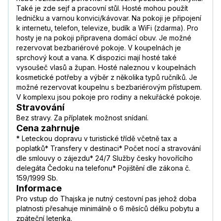
Také je zde sejf a pracovní stůl. Hosté mohou použít
ledničku a varnou konvici/kávovar. Na pokoji je připojení
k internetu, telefon, televize, budík a WiFi (zdarma). Pro
hosty je na pokoji připravena domácí obuv. Je možné
rezervovat bezbariérové pokoje. V koupelnách je
sprchový kout a vana. K dispozici mají hosté také
vysoušeč vlasů a župan. Hosté naleznou v koupelnách
kosmetické potřeby a výběr z několika typů ručníků. Je
možné rezervovat koupelnu s bezbariérovým přístupem.
V komplexu jsou pokoje pro rodiny a nekuřácké pokoje.
Stravování
Bez stravy. Za příplatek možnost snídaní.
Cena zahrnuje
* Leteckou dopravu v turistické třídě včetně tax a
poplatků* Transfery v destinaci* Počet nocí a stravování
dle smlouvy o zájezdu* 24/7 Služby česky hovořícího
delegáta Čedoku na telefonu* Pojištění dle zákona č.
159/1999 Sb.
Informace
Pro vstup do Thajska je nutný cestovní pas jehož doba
platnosti přesahuje minimálně o 6 měsíců délku pobytu a
zpáteční letenka.