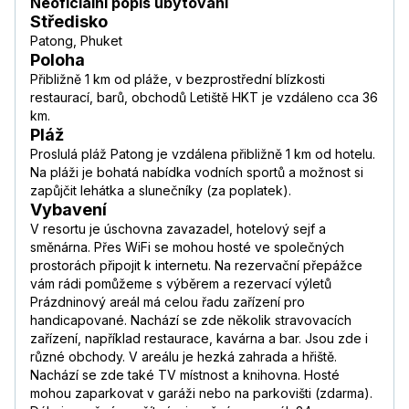
Neoficiální popis ubytování
Středisko
Patong, Phuket
Poloha
Přibližně 1 km od pláže, v bezprostřední blízkosti
restaurací, barů, obchodů Letiště HKT je vzdáleno cca 36
km.
Pláž
Proslulá pláž Patong je vzdálena přibližně 1 km od hotelu.
Na pláži je bohatá nabídka vodních sportů a možnost si
zapůjčit lehátka a slunečníky (za poplatek).
Vybavení
V resortu je úschovna zavazadel, hotelový sejf a
směnárna. Přes WiFi se mohou hosté ve společných
prostorách připojit k internetu. Na rezervační přepážce
vám rádi pomůžeme s výběrem a rezervací výletů
Prázdninový areál má celou řadu zařízení pro
handicapované. Nachází se zde několik stravovacích
zařízení, například restaurace, kavárna a bar. Jsou zde i
různé obchody. V areálu je hezká zahrada a hřiště.
Nachází se zde také TV místnost a knihovna. Hosté
mohou zaparkovat v garáži nebo na parkovišti (zdarma).