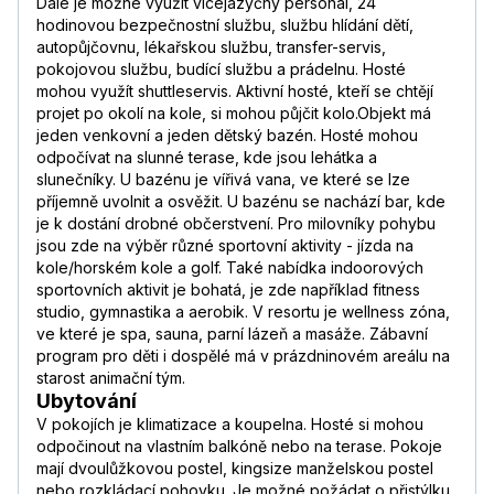
Dále je možné využít vícejazyčný personál, 24
hodinovou bezpečnostní službu, službu hlídání dětí,
autopůjčovnu, lékařskou službu, transfer-servis,
pokojovou službu, budící službu a prádelnu. Hosté
mohou využít shuttleservis. Aktivní hosté, kteří se chtějí
projet po okolí na kole, si mohou půjčit kolo.Objekt má
jeden venkovní a jeden dětský bazén. Hosté mohou
odpočívat na slunné terase, kde jsou lehátka a
slunečníky. U bazénu je vířivá vana, ve které se lze
příjemně uvolnit a osvěžit. U bazénu se nachází bar, kde
je k dostání drobné občerstvení. Pro milovníky pohybu
jsou zde na výběr různé sportovní aktivity - jízda na
kole/horském kole a golf. Také nabídka indoorových
sportovních aktivit je bohatá, je zde například fitness
studio, gymnastika a aerobik. V resortu je wellness zóna,
ve které je spa, sauna, parní lázeň a masáže. Zábavní
program pro děti i dospělé má v prázdninovém areálu na
starost animační tým.
Ubytování
V pokojích je klimatizace a koupelna. Hosté si mohou
odpočinout na vlastním balkóně nebo na terase. Pokoje
mají dvoulůžkovou postel, kingsize manželskou postel
nebo rozkládací pohovku. Je možné požádat o přistýlku.