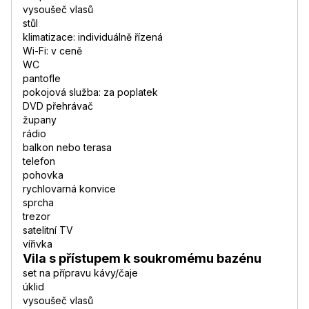
vysoušeč vlasů
stůl
klimatizace: individuálně řízená
Wi-Fi: v ceně
WC
pantofle
pokojová služba: za poplatek
DVD přehrávač
župany
rádio
balkon nebo terasa
telefon
pohovka
rychlovarná konvice
sprcha
trezor
satelitní TV
vířivka
Vila s přístupem k soukromému bazénu
set na přípravu kávy/čaje
úklid
vysoušeč vlasů