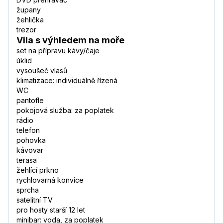
župany
žehlička
trezor
Vila s výhledem na moře
set na přípravu kávy/čaje
úklid
vysoušeč vlasů
klimatizace: individuálně řízená
WC
pantofle
pokojová služba: za poplatek
rádio
telefon
pohovka
kávovar
terasa
žehlící prkno
rychlovarná konvice
sprcha
satelitní TV
pro hosty starší 12 let
minibar: voda, za poplatek