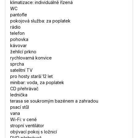
klimatizace: individuálně řízená
WC
pantofle
pokojová služba: za poplatek
rádio
telefon
pohovka
kávovar
žehlící prkno
rychlovarná konvice
sprcha
satelitní TV
pro hosty starší 12 let
minibar: voda, za poplatek
CD přehrávač
lednička
terasa se soukromým bazénem a zahradou
psací stůl
vana
Wi-Fi: v ceně
stropní ventilátor
obývací pokoj s ložnicí
DVD přehrávač