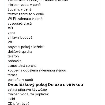
minibar: voda: v ceně
župany: v ceně
trezor: zahrnuto v ceně
Wi-Fi: zahrnuto v ceně
vysoušeč vlasů
stůl
vana
v hlavní budově
WC
obývací pokoj s ložnicí
dešťová sprcha
telefon
pohovka
samostatná sprcha
koupelna oddělená skleněnou stěnou
terasa
pantofle: v ceně
Dvoulůžkový pokoj Deluxe s vířivkou
set na přípravu kávy/čaje
minibar: voda, za poplatek
úklid
CD přehrávač