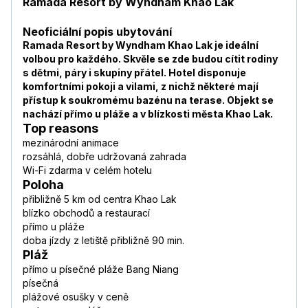
Ramada Resort by Wyndham Khao Lak
Neoficiální popis ubytování
Ramada Resort by Wyndham Khao Lak je ideální
volbou pro každého. Skvěle se zde budou cítit rodiny
s dětmi, páry i skupiny přátel. Hotel disponuje
komfortními pokoji a vilami, z nichž některé mají
přístup k soukromému bazénu na terase. Objekt se
nachází přímo u pláže a v blízkosti města Khao Lak.
Top reasons
mezinárodní animace
rozsáhlá, dobře udržovaná zahrada
Wi-Fi zdarma v celém hotelu
Poloha
přibližně 5 km od centra Khao Lak
blízko obchodů a restaurací
přímo u pláže
doba jízdy z letiště přibližně 90 min.
Pláž
přímo u písečné pláže Bang Niang
písečná
plážové osušky v ceně