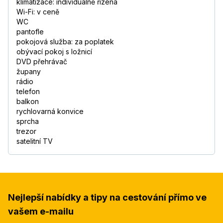
klimatizace: individuálně řízená
Wi-Fi: v ceně
WC
pantofle
pokojová služba: za poplatek
obývací pokoj s ložnicí
DVD přehrávač
župany
rádio
telefon
balkon
rychlovarná konvice
sprcha
trezor
satelitní TV
Nejlepší nabídky a tipy na cestování přímo ve
vašem e-mailu