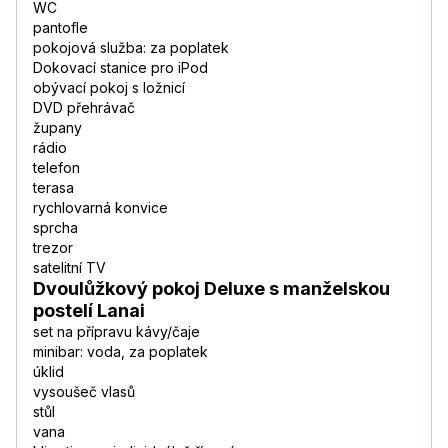
WC
pantofle
pokojová služba: za poplatek
Dokovací stanice pro iPod
obývací pokoj s ložnicí
DVD přehrávač
župany
rádio
telefon
terasa
rychlovarná konvice
sprcha
trezor
satelitní TV
Dvoulůžkový pokoj Deluxe s manželskou
postelí Lanai
set na přípravu kávy/čaje
minibar: voda, za poplatek
úklid
vysoušeč vlasů
stůl
vana