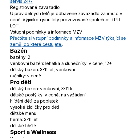
servis 24/7
Registrované zavazadlo
U pravidelných letů je odbavené zavazadlo zahrnuto v
ceně. Výjimkou jsou lety provozované společností PLL
LOT.
Vstupní podmínky a informace MZV
Přečtěte si vstupní podmínky a informace MZV týkající se
země, do které cestujete.
.
Bazén
bazény: 2
venkovní bazén: lehátka a slunečníky: v ceně, 12+
dětský bazén: 3-11 let, venkovní
ručníky: v ceně
Pro děti
dětský bazén: venkovní, 3-11 let
dětské postýlky: v ceně, na vyžádání
hlídání dětí: za poplatek
vysoké židličky pro děti
dětské menu
herna: 3-11 let
dětské hřiště
Sport a Wellness