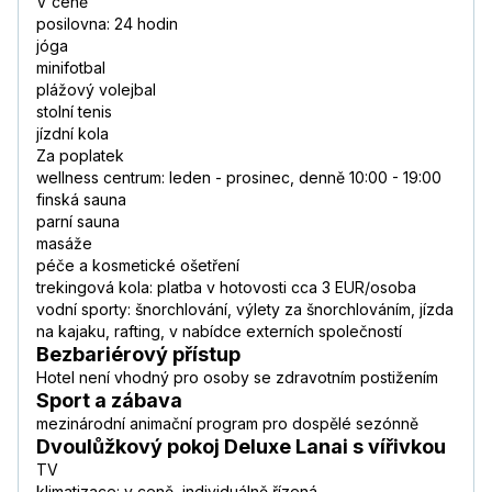
V ceně
posilovna: 24 hodin
jóga
minifotbal
plážový volejbal
stolní tenis
jízdní kola
Za poplatek
wellness centrum: leden - prosinec, denně 10:00 - 19:00
finská sauna
parní sauna
masáže
péče a kosmetické ošetření
trekingová kola: platba v hotovosti cca 3 EUR/osoba
vodní sporty: šnorchlování, výlety za šnorchlováním, jízda
na kajaku, rafting, v nabídce externích společností
Bezbariérový přístup
Hotel není vhodný pro osoby se zdravotním postižením
Sport a zábava
mezinárodní animační program pro dospělé sezónně
Dvoulůžkový pokoj Deluxe Lanai s vířivkou
TV
klimatizace: v ceně, individuálně řízená