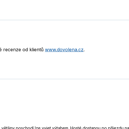
né recenze od klientů
www.dovolena.cz
.
 většiny poschodí lze vyjet výtahem. Hosté dostanou po příjezdu na