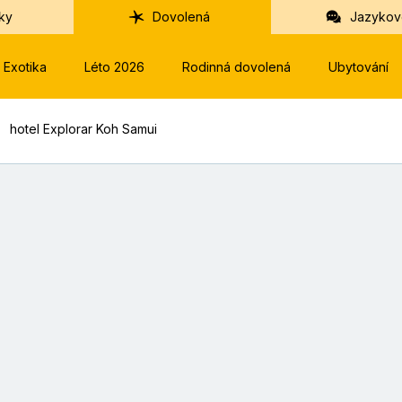
ky
Dovolená
Jazykov
Exotika
Léto 2026
Rodinná dovolená
Ubytování
hotel Explorar Koh Samui