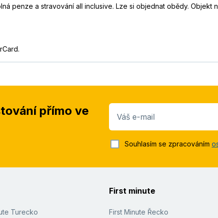
lná penze a stravování all inclusive. Lze si objednat obědy. Objekt 
rCard.
stování přímo ve
Váš e-mail
Souhlasím se zpracováním
o
First minute
nute Turecko
First Minute Řecko