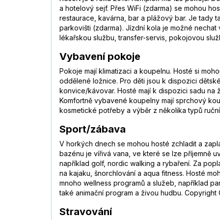
a hotelový sejf. Přes WiFi (zdarma) se mohou ho
restaurace, kavárna, bar a plážový bar. Je tady
parkovišti (zdarma). Jízdní kola je možné nechat
lékařskou službu, transfer-servis, pokojovou služ
Vybavení pokoje
Pokoje mají klimatizaci a koupelnu. Hosté si moh
oddělené ložnice. Pro děti jsou k dispozici dětsk
konvice/kávovar. Hosté mají k dispozici sadu na ž
Komfortně vybavené koupelny mají sprchový kout.
kosmetické potřeby a výběr z několika typů ruční
Sport/zábava
V horkých dnech se mohou hosté zchladit a zapla
bazénu je vířivá vana, ve které se lze příjemně uv
například golf, nordic walking a rybaření. Za popla
na kajaku, šnorchlování a aqua fitness. Hosté moho
mnoho wellness programů a služeb, například parn
také animační program a živou hudbu. Copyright G
Stravování