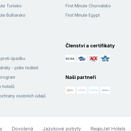
ute Tunisko
First Minute Chorvatsko
ute Bulharsko
First Minute Egypt
Členství a certifikáty
í proti úpadku
něty - pište řediteli
Naši partneři
e program
 hotelů
ochrany osobních údajů
y
Dovolená
Jazykové pobyty
RegioJet Hotels