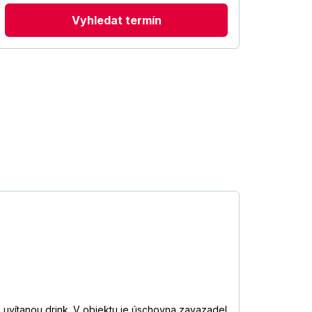
Vyhledat termín
 uvítanou drink. V objektu je úschovna zavazadel