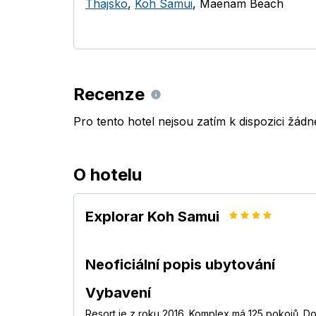
Thajsko
,
Koh Samui
,
Maenam Beach
Recenze
Pro tento hotel nejsou zatím k dispozici žád
O hotelu
Explorar Koh Samui
Neoficiální popis ubytování
Vybavení
Resort je z roku 2016. Komplex má 125 pokojů. Do