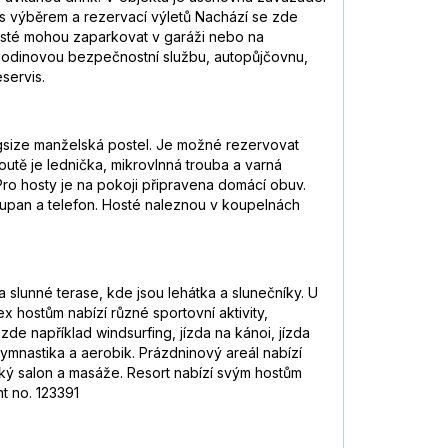
 s výběrem a rezervací výletů Nachází se zde
Hosté mohou zaparkovat v garáži nebo na
4 hodinovou bezpečnostní službu, autopůjčovnu,
servis.
ngsize manželská postel. Je možné rezervovat
outě je lednička, mikrovlnná trouba a varná
 Pro hosty je na pokoji připravena domácí obuv.
župan a telefon. Hosté naleznou v koupelnách
lunné terase, kde jsou lehátka a slunečníky. U
ex hostům nabízí různé sportovní aktivity,
 zde například windsurfing, jízda na kánoi, jízda
 gymnastika a aerobik. Prázdninový areál nabízí
cký salon a masáže. Resort nabízí svým hostům
t no. 123391