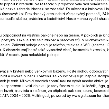
sté připojit k internetu. Na rezervační přepážce vám rádi pomůžeme
 také hezká zahrada. Nachází se zde také TV místnost a knihovna. 
 v úschovně kol. Prázdninový areál nabízí vícejazyčný personál, 2
bu, budící službu, prádelnu a kadeřnictví. Hosté mohou využít shuttle
ou odpočinout na vlastním balkóně nebo na terase. V pokojích je ki
é postýlky. Také je zde sejf, minibar a pracovní stůl. V kuchyňském k
ehlení. Zařízení pokoje doplňuje telefon, televize a WiFi (zdarma).
 K dispozici mají hosté také vysoušeč vlasů, kosmetické zrcátko, 
ků. V resortu jsou nekuřácké pokoje.
vat si v krytém nebo venkovním bazénu. Hosté mohou odpočívat na s
olnit a osvěžit. V baru u bazénu lze koupit osvěžující nápoje. Kompl
tek je tenis. Milovníci vodních sportů mají na výběr mnoho aktivit, je
u sportovat i uvnitř objektu, je tady fitness studio, kulečník, jóga,
í lázeň, ájurvédu a solárium, za příplatek pak spa, saunu, kosmeti
IATA 2004 - 2026. Multilingual, powered by www.giata.com for clien